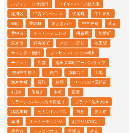
ルフォン・ジオ池田
ロイヤルハイツ新大阪
淀川区
中古マンション
伏尾町
中川原町
室町
豊能町
東ときわ台
中古戸建
査定
豊中市
オーナーチェンジ
投資用
能勢町
茨木市
満寿美町
スピード売却
池田駅
サンシティ池田
プレサンスロジェ神崎川
テナント
店舗
池田栄本町アーバンライフ
池田中学校区
川西市
清和台西
土地
満寿美町
買取
綾羽
サーパス池田駅前
4LDK
住替え
本町
宿野
ミラージュパレス池田桜通り
プラウド池田天神
猪名川町
セカンドハウス
旭丘
箕面市
瀬川
オーナーチェンジ
利回り10%以上
佐竹台
テラスハウス
宝塚市
売布