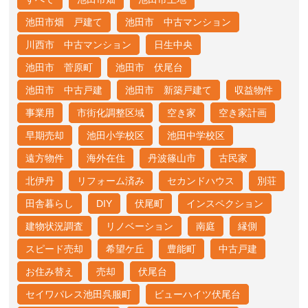
池田市畑 戸建て
池田市 中古マンション
川西市 中古マンション
日生中央
池田市 菅原町
池田市 伏尾台
池田市 中古戸建
池田市 新築戸建て
収益物件
事業用
市街化調整区域
空き家
空き家計画
早期売却
池田小学校区
池田中学校区
遠方物件
海外在住
丹波篠山市
古民家
北伊丹
リフォーム済み
セカンドハウス
別荘
田舎暮らし
DIY
伏尾町
インスペクション
建物状況調査
リノベーション
南庭
縁側
スピード売却
希望ケ丘
豊能町
中古戸建
お住み替え
売却
伏尾台
セイワパレス池田呉服町
ビューハイツ伏尾台