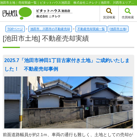
池田市土地｜売却実績一覧｜ピタットハウス池田店 株式会社ニチレク | 池田市、川西市エリアの不動産（新築一戸建て・中古一戸建て・土地・中古マンション）はピタットハウス池田店 株式会社ニチレク
賃貸検索
売買検索
TOPページ
>
池田市、川西市の不動産売却
>
不動産売却実績一覧
[池田市土地]
[池田市土地] 不動産売却実績
2025.7「池田市神田1丁目古家付き土地」ご成約いたしま
した！ 不動産売却事例
前面道路幅員が約2.1ｍ、車両の通行も難しく、土地としての売却が