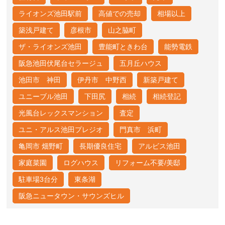
ライオンズ池田駅前
高値での売却
相場以上
築浅戸建て
彦根市
山之脇町
ザ・ライオンズ池田
豊能町ときわ台
能勢電鉄
阪急池田伏尾台セラージュ
五月丘ハウス
池田市 神田
伊丹市 中野西
新築戸建て
ユニーブル池田
下田尻
相続
相続登記
光風台レックスマンション
査定
ユニ・アルス池田プレジオ
門真市 浜町
亀岡市 畑野町
長期優良住宅
アルビス池田
家庭菜園
ログハウス
リフォーム不要/美邸
駐車場3台分
東条湖
阪急ニュータウン・サウンズヒル