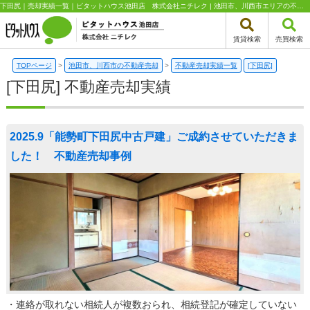
下田尻｜売却実績一覧｜ピタットハウス池田店 株式会社ニチレク | 池田市、川西市エリアの不動産（新築一戸建て・中古一戸建て・土地・中古マンション）はピタットハウス池田店 株式会社ニチレク
賃貸検索
売買検索
TOPページ
>
池田市、川西市の不動産売却
>
不動産売却実績一覧
[下田尻]
[下田尻] 不動産売却実績
2025.9「能勢町下田尻中古戸建」ご成約させていただきま
した！ 不動産売却事例
・連絡が取れない相続人が複数おられ、相続登記が確定していない