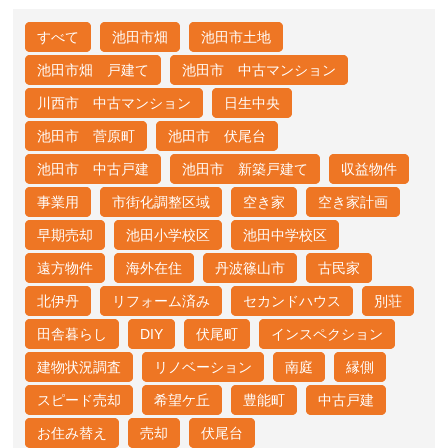
すべて
池田市畑
池田市土地
池田市畑 戸建て
池田市 中古マンション
川西市 中古マンション
日生中央
池田市 菅原町
池田市 伏尾台
池田市 中古戸建
池田市 新築戸建て
収益物件
事業用
市街化調整区域
空き家
空き家計画
早期売却
池田小学校区
池田中学校区
遠方物件
海外在住
丹波篠山市
古民家
北伊丹
リフォーム済み
セカンドハウス
別荘
田舎暮らし
DIY
伏尾町
インスペクション
建物状況調査
リノベーション
南庭
縁側
スピード売却
希望ケ丘
豊能町
中古戸建
お住み替え
売却
伏尾台