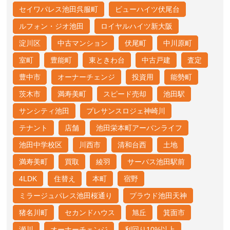
セイワパレス池田呉服町
ビューハイツ伏尾台
ルフォン・ジオ池田
ロイヤルハイツ新大阪
淀川区
中古マンション
伏尾町
中川原町
室町
豊能町
東ときわ台
中古戸建
査定
豊中市
オーナーチェンジ
投資用
能勢町
茨木市
満寿美町
スピード売却
池田駅
サンシティ池田
プレサンスロジェ神崎川
テナント
店舗
池田栄本町アーバンライフ
池田中学校区
川西市
清和台西
土地
満寿美町
買取
綾羽
サーパス池田駅前
4LDK
住替え
本町
宿野
ミラージュパレス池田桜通り
プラウド池田天神
猪名川町
セカンドハウス
旭丘
箕面市
瀬川
オーナーチェンジ
利回り10%以上