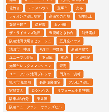
佐竹台
テラスハウス
宝塚市
売布
ライオンズ池田駅前
高値での売却
相場以上
築浅戸建て
彦根市
山之脇町
ザ・ライオンズ池田
豊能町ときわ台
能勢電鉄
阪急池田伏尾台セラージュ
五月丘ハウス
池田市 神田
伊丹市 中野西
新築戸建て
ユニーブル池田
下田尻
相続
相続登記
光風台レックスマンション
査定
ユニ・アルス池田プレジオ
門真市 浜町
亀岡市 畑野町
長期優良住宅
アルビス池田
家庭菜園
ログハウス
リフォーム不要/美邸
駐車場3台分
東条湖
阪急ニュータウン・サウンズヒル