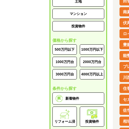
田
土地
南
マンション
伏
投資物件
ロ
価格から探す
豊
500万円以下
1000万円以下
能
1000万円台
2000万円台
プ
3000万円台
4000万円以上
川
条件から探す
住
新着物件
セ
佐
相
リフォーム済
投資物件