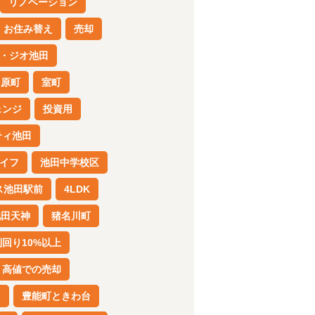
リノベーション
お住み替え
売却
・ジオ池田
川原町
室町
ェンジ
投資用
ティ池田
イフ
池田中学校区
ス池田駅前
4LDK
池田天神
猪名川町
利回り10%以上
高値での売却
田
豊能町ときわ台