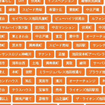
舎暮らし
DIY
伏尾町
インスペクション
建物状況調査
庭
縁側
スピード売却
希望ケ丘
豊能町
中古戸建
尾台
セイワパレス池田呉服町
ビューハイツ伏尾台
ルフォン
イヤルハイツ新大阪
淀川区
中古マンション
伏尾町
中
能町
東ときわ台
中古戸建
査定
豊中市
オーナーチ
勢町
茨木市
満寿美町
スピード売却
池田駅
サンシ
レサンスロジェ神崎川
テナント
店舗
池田栄本町アーバンラ
西市
清和台西
土地
満寿美町
買取
綾羽
サーパ
替え
本町
宿野
ミラージュパレス池田桜通り
プラウド
カンドハウス
旭丘
箕面市
瀬川
オーナーチェンジ
竹台
テラスハウス
宝塚市
売布
ライオンズ池田駅前
場以上
築浅戸建て
彦根市
山之脇町
ザ・ライオンズ池