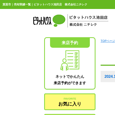
箕面市｜売却実績一覧｜ピタットハウス池田店 株式会社ニチレク
TOPページ
来店予約
20
ネットでかんたん
来店予約ができます
FAVORITE
お気に入り