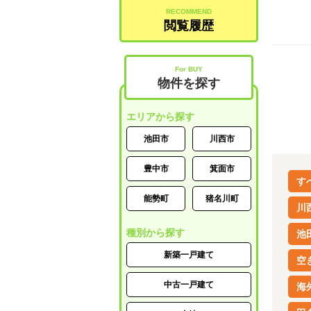
RECOMMEND
閲覧履歴
For BUY
物件を探す
エリアから探す
池田市
川西市
豊中市
箕面市
す
能勢町
猪名川町
川
種別から探す
池
新築一戸建て
空
中古一戸建て
海