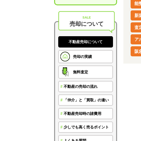
能
新
SALE
売却について
査
ア
不動産売却について
阪
売却の実績
無料査定
#
不動産の売却の流れ
#
「仲介」と「買取」の違い
#
不動産売却時の諸費用
#
少しでも高く売るポイント
#
よくある質問