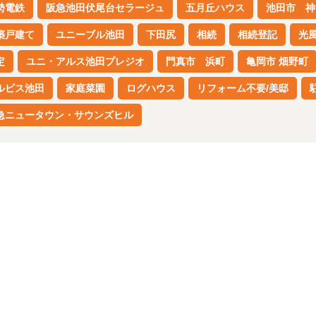
勢電鉄
阪急池田伏尾台セラージュ
五月丘ハウス
池田市 神
築戸建て
ユニーブル池田
下田尻
相続
相続登記
光
定
ユニ・アルス池田プレジオ
門真市 浜町
亀岡市 畑野町
ルビス池田
家庭菜園
ログハウス
リフォーム不要/美邸
急ニュータウン・サウンズヒル