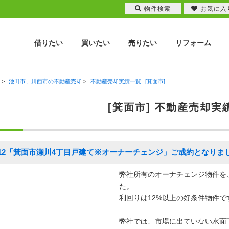
物件検索
お気に入
借りたい
買いたい
売りたい
リフォーム
>
池田市、川西市の不動産売却
>
不動産売却実績一覧
[箕面市]
[箕面市] 不動産売却実
24.12「箕面市瀬川4丁目戸建て※オーナーチェンジ」ご成約となり
弊社所有のオーナチェンジ物件を
た。
利回りは12%以上の好条件物件で
弊社では、市場に出ていない水面