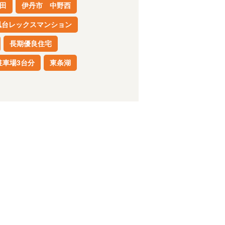
田
伊丹市 中野西
風台レックスマンション
長期優良住宅
駐車場3台分
東条湖