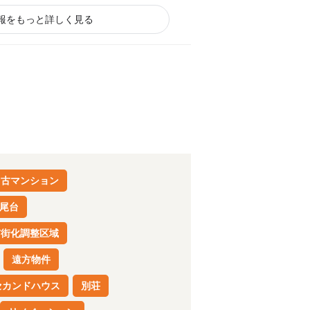
いただきます。
報をもっと詳しく見る
と、ご希望条件に沿う物件情報取得時
中古マンション
尾台
市街化調整区域
遠方物件
セカンドハウス
別荘