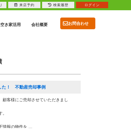
り
来店予約
検索履歴
ログイン
お問合わせ
空き家活用
会社概要
績
ました！ 不動産売却事例
、顧客様にご売却させていただきまし
す。
下情報の物件を