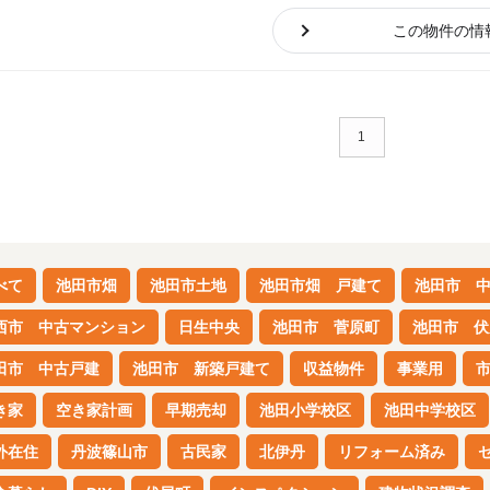
顧客様に優先的に情報提供させて
この物件の情
ご希望条件をお教えいただけます
に、
ご連絡いたします。
1
べて
池田市畑
池田市土地
池田市畑 戸建て
池田市 
西市 中古マンション
日生中央
池田市 菅原町
池田市 伏
田市 中古戸建
池田市 新築戸建て
収益物件
事業用
き家
空き家計画
早期売却
池田小学校区
池田中学校区
外在住
丹波篠山市
古民家
北伊丹
リフォーム済み