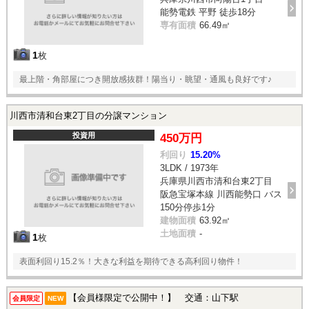
能勢電鉄 平野 徒歩18分
専有面積
66.49㎡
1
枚
最上階・角部屋につき開放感抜群！陽当り・眺望・通風も良好です♪
川西市清和台東2丁目の分譲マンション
投資用
450万円
利回り
15.20%
3LDK / 1973年
兵庫県川西市清和台東2丁目
阪急宝塚本線 川西能勢口 バス
150分停歩1分
建物面積
63.92㎡
土地面積
-
1
枚
表面利回り15.2％！大きな利益を期待できる高利回り物件！
【会員様限定で公開中！】 交通：山下駅
会員限定
NEW