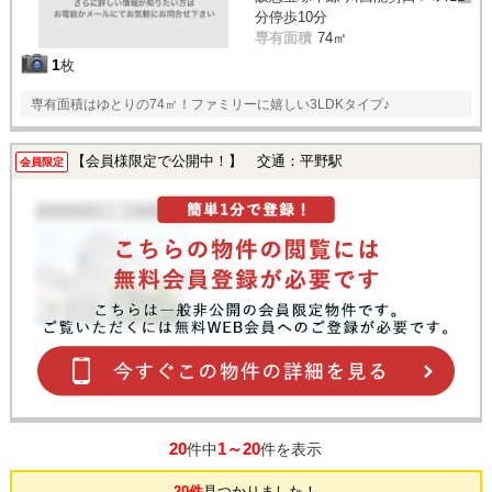
分停歩10分
専有面積
74㎡
1
枚
専有面積はゆとりの74㎡！ファミリーに嬉しい3LDKタイプ♪
【会員様限定で公開中！】 交通：平野駅
会員限定
20
1～20
件中
件を表示
20件
見つかりました！