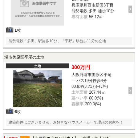
兵庫県川西市新田3丁目
能勢電鉄 多田 徒歩10分
専有面積
56.12㎡
1
枚
能勢電鉄「多田」駅徒歩10分、「平野」駅徒歩11分の立地
堺市美原区平尾の土地
土地
300万円
大阪府堺市美原区平尾
- - バス19分停歩4分
80.9坪(3.71万円 /坪)
土地面積
267.44㎡
建ぺい率
60.0(%)
容積率
200.0(%)
6
枚
建築条件はございません、お好きなハウスメーカーで理想のお家を！