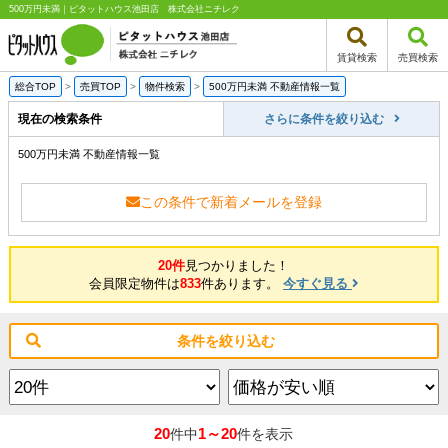
500万円未満｜ピタットハウス池田店 株式会社ニチレク
賃貸検索
売買検索
総合TOP
>
売買TOP
>
物件検索
>
500万円未満 不動産情報一覧
現在の検索条件
さらに条件を絞り込む
500万円未満 不動産情報一覧
この条件で新着メールを登録
20件
見つかりました！
会員限定物件は
833
件あります。
今すぐ見る
条件を絞り込む
20
1～20
件中
件を表示