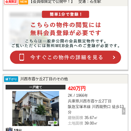
【会員様限定で公開中！】 交通：石生駅
会員限定
NEW
川西市霞ケ丘2丁目のその他
値下がり
一戸建て
420万円
2K / 1966年
兵庫県川西市霞ケ丘2丁目
阪急宝塚本線 川西能勢口 徒歩13
分
建物面積
35.67㎡
土地面積
39.00㎡
19
枚