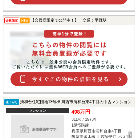
【会員様限定で公開中！】 交通：平野駅
会員限定
NEW
清和台住宅団地13号棟|川西市清和台東4丁目の中古マンション
値下がり
マンション
498万円
3LDK / 1973年
1階/5階建
兵庫県川西市清和台東4丁目
阪急宝塚本線 川西能勢口 バス11