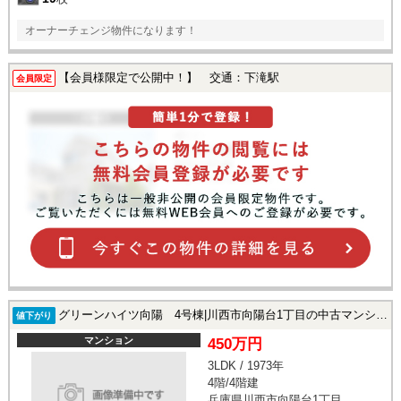
オーナーチェンジ物件になります！
【会員様限定で公開中！】 交通：下滝駅
会員限定
グリーンハイツ向陽 4号棟|川西市向陽台1丁目の中古マンション
値下がり
マンション
450万円
3LDK / 1973年
4階/4階建
兵庫県川西市向陽台1丁目