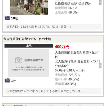
近鉄奈良線 生駒 徒歩13分
建物面積
56.3㎡
土地面積
69.00㎡
18
枚
表面利回り13.56％(賃料4.5万/月)、R7.8～賃貸中！
豊能郡豊能町希望ケ丘5丁目の土地
土地
400万円
大阪府豊能郡豊能町希望ケ丘5丁
目
北大阪急行電鉄 箕面萱野 バス49
分停歩6分
67.69坪(5.91万円 /坪)
土地面積
223.77㎡
建ぺい率
40.0(%)
1
枚
容積率
80.0(%)
広大な敷地で自由に家づくりができる建築条件なしの土地！