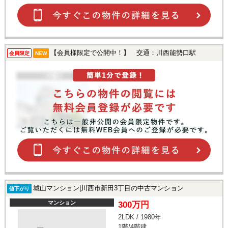
【会員様限定で公開中！】 交通：川西能勢口駅
会員限定
NEW
城山マンション|川西市新田3丁目の中古マンション
値下がり
マンション
300万円
2LDK / 1980年
1階/4階建