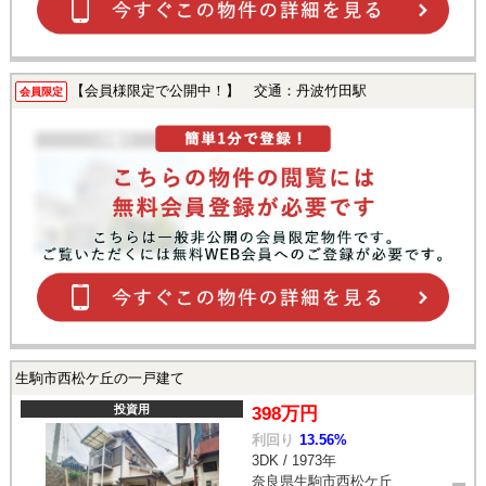
【会員様限定で公開中！】 交通：丹波竹田駅
会員限定
生駒市西松ケ丘の一戸建て
投資用
398万円
利回り
13.56%
3DK / 1973年
奈良県生駒市西松ケ丘