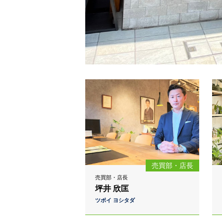
売買部・店長
売買部・店長
坪井 欣匡
ツボイ ヨシタダ