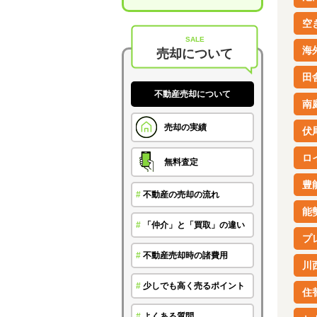
空
SALE
海
売却について
田
不動産売却について
南
売却の実績
伏
ロ
無料査定
豊
#
不動産の売却の流れ
能
#
「仲介」と「買取」の違い
プ
#
不動産売却時の諸費用
川
#
少しでも高く売るポイント
住
#
よくある質問