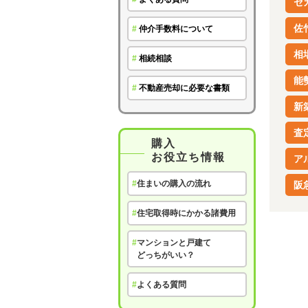
セ
佐
#
仲介手数料について
相
#
相続相談
能
#
不動産売却に必要な書類
新
査
購入
お役立ち情報
ア
#
住まいの購入の流れ
阪
#
住宅取得時にかかる諸費用
#
マンションと戸建て
どっちがいい？
#
よくある質問