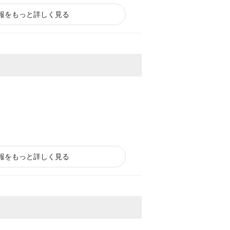
状況を借入先にもこまめに報告すること
報をもっと詳しく見る
ときに無事成約に至りました♪
報をもっと詳しく見る