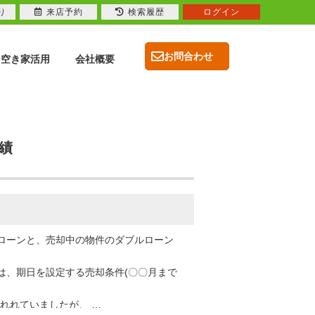
り
来店予約
検索履歴
ログイン
お問合わせ
空き家活用
会社概要
実績
ローンと、売却中の物件のダブルローン
は、期日を設定する売却条件(〇〇月まで
けれれていましたが、