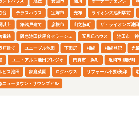
カンドハウス
旭丘
箕面市
瀬川
オーナーチェンジ
竹台
テラスハウス
宝塚市
売布
ライオンズ池田駅前
場以上
築浅戸建て
彦根市
山之脇町
ザ・ライオンズ池
勢電鉄
阪急池田伏尾台セラージュ
五月丘ハウス
池田市 神
築戸建て
ユニーブル池田
下田尻
相続
相続登記
光
定
ユニ・アルス池田プレジオ
門真市 浜町
亀岡市 畑野町
ルビス池田
家庭菜園
ログハウス
リフォーム不要/美邸
急ニュータウン・サウンズヒル