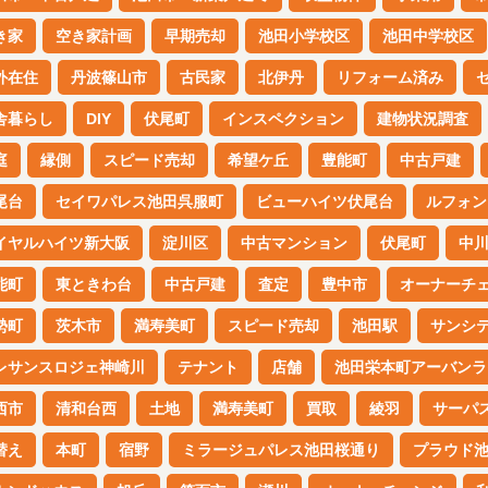
き家
空き家計画
早期売却
池田小学校区
池田中学校区
外在住
丹波篠山市
古民家
北伊丹
リフォーム済み
舎暮らし
DIY
伏尾町
インスペクション
建物状況調査
庭
縁側
スピード売却
希望ケ丘
豊能町
中古戸建
尾台
セイワパレス池田呉服町
ビューハイツ伏尾台
ルフォン
イヤルハイツ新大阪
淀川区
中古マンション
伏尾町
中
能町
東ときわ台
中古戸建
査定
豊中市
オーナーチ
勢町
茨木市
満寿美町
スピード売却
池田駅
サンシ
レサンスロジェ神崎川
テナント
店舗
池田栄本町アーバンラ
西市
清和台西
土地
満寿美町
買取
綾羽
サーパ
替え
本町
宿野
ミラージュパレス池田桜通り
プラウド