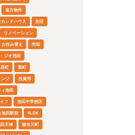
遠方物件
セカンドハウス
別荘
リノベーション
お住み替え
売却
・ジオ池田
川原町
室町
ェンジ
投資用
ティ池田
イフ
池田中学校区
ス池田駅前
4LDK
池田天神
猪名川町