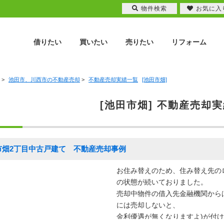
物件検索
お気に入
借りたい
買いたい
売りたい
リフォーム
>
池田市、川西市の不動産売却
>
不動産売却実績一覧
[池田市畑]
[池田市畑] 不動産売却
市畑2丁目中古戸建て 不動産売却事例
お住み替えのため、住み替え先の
の状態が続いておりました。
売却中物件の借入先金融機関から
には売却しないと、
金利優遇が無くなりますよ)が付