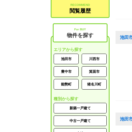
RECOMMEND
閲覧履歴
For BUY
物件を探す
池田
エリアから探す
池田市
川西市
豊中市
箕面市
能勢町
猪名川町
種別から探す
新築一戸建て
池田
中古一戸建て