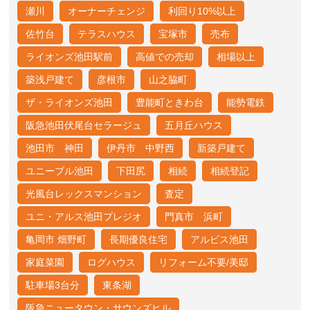
瀬川
オーナーチェンジ
利回り10%以上
佐竹台
テラスハウス
宝塚市
売布
ライオンズ池田駅前
高値での売却
相場以上
築浅戸建て
彦根市
山之脇町
ザ・ライオンズ池田
豊能町ときわ台
能勢電鉄
阪急池田伏尾台セラージュ
五月丘ハウス
池田市 神田
伊丹市 中野西
新築戸建て
ユニーブル池田
下田尻
相続
相続登記
光風台レックスマンション
査定
ユニ・アルス池田プレジオ
門真市 浜町
亀岡市 畑野町
長期優良住宅
アルビス池田
家庭菜園
ログハウス
リフォーム不要/美邸
駐車場3台分
東条湖
阪急ニュータウン・サウンズヒル