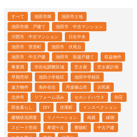
すべて
池田市畑
池田市土地
池田市畑 戸建て
池田市 中古マンション
川西市 中古マンション
日生中央
池田市 菅原町
池田市 伏尾台
池田市 中古戸建
池田市 新築戸建て
収益物件
事業用
市街化調整区域
空き家
空き家計画
早期売却
池田小学校区
池田中学校区
遠方物件
海外在住
丹波篠山市
古民家
北伊丹
リフォーム済み
セカンドハウス
別荘
田舎暮らし
DIY
伏尾町
インスペクション
建物状況調査
リノベーション
南庭
縁側
スピード売却
希望ケ丘
豊能町
中古戸建