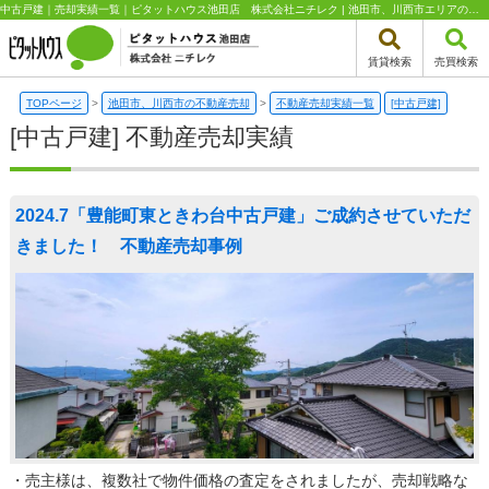
中古戸建｜売却実績一覧｜ピタットハウス池田店 株式会社ニチレク | 池田市、川西市エリアの不動産（新築一戸建て・中古一戸建て・土地・中古マンション）はピタットハウス池田店 株式会社ニチレク
賃貸検索
売買検索
TOPページ
>
池田市、川西市の不動産売却
>
不動産売却実績一覧
[中古戸建]
[中古戸建] 不動産売却実績
2024.7「豊能町東ときわ台中古戸建」ご成約させていただ
きました！ 不動産売却事例
・売主様は、複数社で物件価格の査定をされましたが、売却戦略な