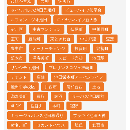
お住み替え
売却
伏尾台
セイワパレス池田呉服町
ビューハイツ伏尾台
ルフォン・ジオ池田
ロイヤルハイツ新大阪
淀川区
中古マンション
伏尾町
中川原町
室町
豊能町
東ときわ台
中古戸建
査定
豊中市
オーナーチェンジ
投資用
能勢町
茨木市
満寿美町
スピード売却
池田駅
サンシティ池田
プレサンスロジェ神崎川
テナント
店舗
池田栄本町アーバンライフ
池田中学校区
川西市
清和台西
土地
満寿美町
買取
綾羽
サーパス池田駅前
4LDK
住替え
本町
宿野
ミラージュパレス池田桜通り
プラウド池田天神
猪名川町
セカンドハウス
旭丘
箕面市