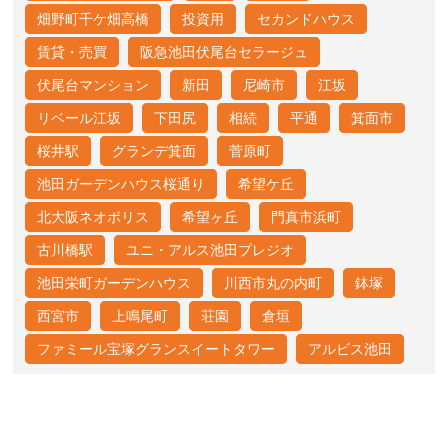
畑野町千ケ畑高橋
投資用
セカンドハウス
賃貸・売買
阪急池田伏尾台セラージュ
伏尾台マンション
新田
尼崎市
江坂
リベール江坂
下田尻
相続
平通
箕面市
桜井駅
グランデ箕面
菅原町
池田ガーデンハウス桜通り
希望ケ丘
北大阪ネオポリス
希望ヶ丘
門真市浜町
古川橋駅
ユニ・アルス池田プレジオ
池田栄町ガーデンハウス
川西市丸の内町
鉢塚
西宮市
上鳴尾町
荘園
倉垣
ファミール宝塚グランスイートタワー
アルビス池田