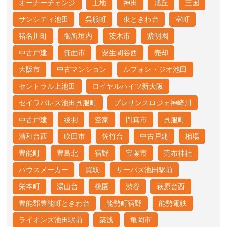
オーナーチェンジ
土地
神田
旭丘
三国
サンシティ池田
呉服町
東ときわ台
室町
猪名川町
御所垣内
茨木市
紫明園
中古戸建
箕面市
粟生間谷西
売却
大阪市
中古マンション
ルフォン・ジオ池田
セントラル上池田
ロイヤルハイツ新大阪
セイワパレス池田呉服町
プレサンスロジェ神崎川
中古戸建
綾羽
空家
門真市
呉服町
清和台西
吹田市
佐竹台
中古戸建
相場
豊能町
豊島北
宿野
宝塚市
売布神社
ハウスメーカー
買取
サーパス池田駅前
栄本町
湯山台
桃園
渋谷
萩原台西
豊能郡豊能町ときわ台
能勢町宿野
能勢電鉄
ライオンズ池田駅前
築浅
亀岡市