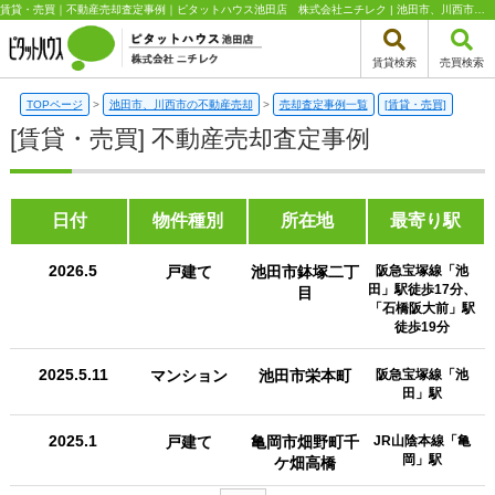
賃貸・売買｜不動産売却査定事例｜ピタットハウス池田店 株式会社ニチレク | 池田市、川西市エリアの不動産（新築一戸建て・中古一戸建て・土地・中古マンション）はピタットハウス池田店 株式会社ニチレク
賃貸検索
売買検索
TOPページ
>
池田市、川西市の不動産売却
>
売却査定事例一覧
[賃貸・売買]
[賃貸・売買] 不動産売却査定事例
日付
物件種別
所在地
最寄り駅
2026.5
戸建て
池田市鉢塚二丁
阪急宝塚線「池
田」駅徒歩17分、
目
「石橋阪大前」駅
徒歩19分
2025.5.11
マンション
池田市栄本町
阪急宝塚線「池
田」駅
2025.1
戸建て
亀岡市畑野町千
JR山陰本線「亀
岡」駅
ケ畑高橋