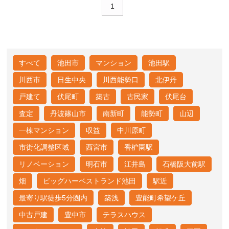
1
すべて
池田市
マンション
池田駅
川西市
日生中央
川西能勢口
北伊丹
戸建て
伏尾町
築古
古民家
伏尾台
査定
丹波篠山市
南新町
能勢町
山辺
一棟マンション
収益
中川原町
市街化調整区域
西宮市
香枦園駅
リノベーション
明石市
江井島
石橋阪大前駅
畑
ビッグハーベストランド池田
駅近
最寄り駅徒歩5分圏内
築浅
豊能町希望ケ丘
中古戸建
豊中市
テラスハウス