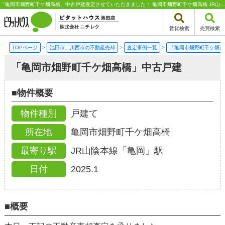
「亀岡市畑野町千ケ畑高橋」中古戸建査定させていただきました！ 亀岡市畑野町千ケ畑高橋 JR山陰本線「亀岡」駅にある戸建ての不動産売却・買取査定｜ピタットハウス池田店 株式会社ニチレク | 池田市、川西市エリアの不動産（新築一戸建て・中古一戸建て・土地・中古マンション）はピタットハウス池田店 株式会社ニチレク
賃貸検索
売買検索
TOPページ
>
池田市、川西市の不動産売却
>
査定事例一覧
>
「亀岡市畑野町千ケ畑高
「亀岡市畑野町千ケ畑高橋」中古戸建
■物件概要
物件種別
戸建て
所在地
亀岡市畑野町千ケ畑高橋
最寄り駅
JR山陰本線「亀岡」駅
2025.1
日付
■概要