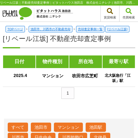
リベール江坂｜不動産売却査定事例｜ピタットハウス池田店 株式会社ニチレク | 池田市、川西市エリアの不動産（新築一戸建て・中古一戸建て・土地・中古マンション）はピタットハウス池田店 株式会社ニチレク
賃貸検索
売買検索
TOPページ
>
池田市、川西市の不動産売却
>
売却査定事例一覧
[リベール江坂]
[リベール江坂] 不動産売却査定事例
日付
物件種別
所在地
最寄り駅
2025.4
マンション
吹田市広芝町
北大阪急行「江
坂」駅
1
すべて
池田市
マンション
池田駅
川西市
日生中央
川西能勢口
北伊丹