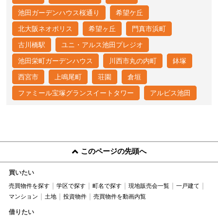
池田ガーデンハウス桜通り
希望ケ丘
北大阪ネオポリス
希望ヶ丘
門真市浜町
古川橋駅
ユニ・アルス池田プレジオ
池田栄町ガーデンハウス
川西市丸の内町
鉢塚
西宮市
上鳴尾町
荘園
倉垣
ファミール宝塚グランスイートタワー
アルビス池田
このページの先頭へ
買いたい
売買物件を探す
学区で探す
町名で探す
現地販売会一覧
一戸建て
マンション
土地
投資物件
売買物件を動画内覧
借りたい