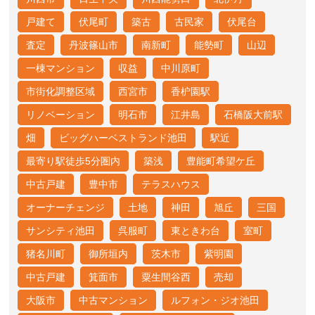
戸建て
伏尾町
築古
古民家
伏尾台
査定
丹波篠山市
南新町
能勢町
山辺
一棟マンション
収益
中川原町
市街化調整区域
西宮市
香枦園駅
リノベーション
明石市
江井島
石橋阪大前駅
畑
ビッグハーベストランド池田
駅近
最寄り駅徒歩5分圏内
築浅
豊能町希望ケ丘
中古戸建
豊中市
テラスハウス
オーナーチェンジ
土地
神田
旭丘
三国
サンシティ池田
呉服町
東ときわ台
室町
猪名川町
御所垣内
茨木市
紫明園
中古戸建
箕面市
粟生間谷西
売却
大阪市
中古マンション
ルフォン・ジオ池田