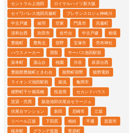
セントラル上池田
ロイヤルハイツ新大阪
セイワパレス池田呉服町
プレサンスロジェ神崎川
中古戸建
綾羽
空家
門真市
呉服町
清和台西
吹田市
佐竹台
中古戸建
相場
豊能町
豊島北
宿野
宝塚市
売布神社
ハウスメーカー
買取
サーパス池田駅前
栄本町
湯山台
桃園
渋谷
萩原台西
豊能郡豊能町ときわ台
能勢町宿野
能勢電鉄
ライオンズ池田駅前
築浅
亀岡市
畑野町千ケ畑高橋
投資用
セカンドハウス
賃貸・売買
阪急池田伏尾台セラージュ
伏尾台マンション
新田
尼崎市
江坂
リベール江坂
下田尻
相続
平通
箕面市
桜井駅
グランデ箕面
菅原町