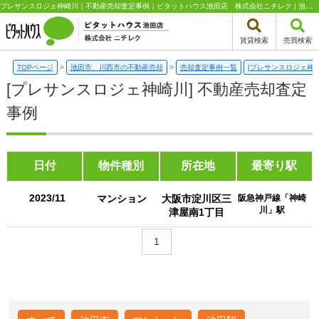
プレサンスロジェ神崎川｜不動産売却査定事例｜ピタットハウス池田店 株式会社ニチレク | 池田市、川西市エリアの不動産（新築一戸建て・中古一戸建て・土地・中古マンション）はピタットハウス池田店 株式会社ニチレク
賃貸検索
売買検索
TOPページ
>
池田市、川西市の不動産売却
>
売却査定事例一覧
[プレサンスロジェ神崎
[プレサンスロジェ神崎川] 不動産売却査定
事例
日付
物件種別
所在地
最寄り駅
2023/11
マンション
大阪市淀川区三
阪急神戸線「神崎
川」駅
津屋南1丁目
1