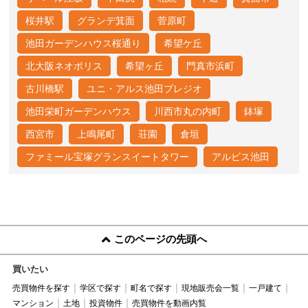
桜井駅
グランデ箕面
菅原町
池田ガーデンハウス桜通り
希望ケ丘
北大阪ネオポリス
希望ヶ丘
門真市浜町
古川橋駅
ユニ・アルス池田プレジオ
池田栄町ガーデンハウス
川西市丸の内町
鉢塚
西宮市
上鳴尾町
荘園
倉垣
ファミール宝塚グランスイートタワー
アルビス池田
このページの先頭へ
買いたい
売買物件を探す
学区で探す
町名で探す
現地販売会一覧
一戸建て
マンション
土地
投資物件
売買物件を動画内覧