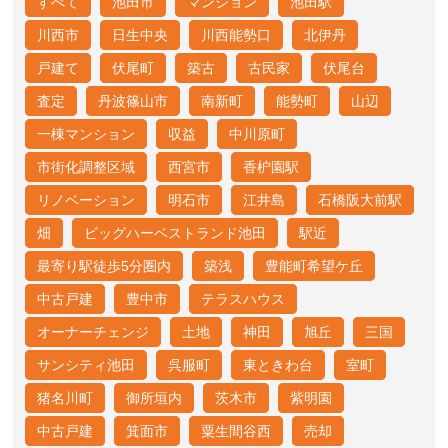
すべて
池田市
マンション
池田駅
川西市
日生中央
川西能勢口
北伊丹
戸建て
伏尾町
築古
古民家
伏尾台
査定
丹波篠山市
南新町
能勢町
山辺
一棟マンション
収益
中川原町
市街化調整区域
西宮市
香枦園駅
リノベーション
明石市
江井島
石橋阪大前駅
畑
ビッグハーベストランド池田
駅近
最寄り駅徒歩5分圏内
築浅
豊能町希望ケ丘
中古戸建
豊中市
テラスハウス
オーナーチェンジ
土地
神田
旭丘
三国
サンシティ池田
呉服町
東ときわ台
室町
猪名川町
御所垣内
茨木市
紫明園
中古戸建
箕面市
粟生間谷西
売却