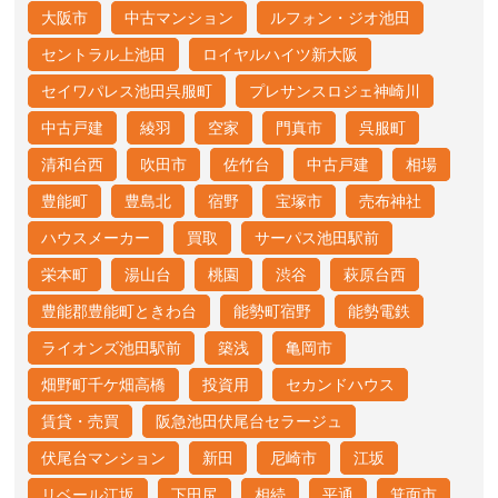
大阪市
中古マンション
ルフォン・ジオ池田
セントラル上池田
ロイヤルハイツ新大阪
セイワパレス池田呉服町
プレサンスロジェ神崎川
中古戸建
綾羽
空家
門真市
呉服町
清和台西
吹田市
佐竹台
中古戸建
相場
豊能町
豊島北
宿野
宝塚市
売布神社
ハウスメーカー
買取
サーパス池田駅前
栄本町
湯山台
桃園
渋谷
萩原台西
豊能郡豊能町ときわ台
能勢町宿野
能勢電鉄
ライオンズ池田駅前
築浅
亀岡市
畑野町千ケ畑高橋
投資用
セカンドハウス
賃貸・売買
阪急池田伏尾台セラージュ
伏尾台マンション
新田
尼崎市
江坂
リベール江坂
下田尻
相続
平通
箕面市