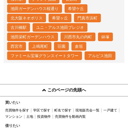
池田ガーデンハウス桜通り
希望ケ丘
北大阪ネオポリス
希望ヶ丘
門真市浜町
古川橋駅
ユニ・アルス池田プレジオ
池田栄町ガーデンハウス
川西市丸の内町
鉢塚
西宮市
上鳴尾町
荘園
倉垣
ファミール宝塚グランスイートタワー
アルビス池田
このページの先頭へ
買いたい
売買物件を探す
学区で探す
町名で探す
現地販売会一覧
一戸建て
マンション
土地
投資物件
売買物件を動画内覧
借りたい