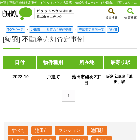
綾羽｜不動産売却査定事例｜ピタットハウス池田店 株式会社ニチレク | 池田市、川西市エリアの不動産（新築一戸建て・中古一戸建て・土地・中古マンション）はピタットハウス池田店 株式会社ニチレク
賃貸検索
売買検索
TOPページ
>
池田市、川西市の不動産売却
>
売却査定事例一覧
[綾羽]
[綾羽] 不動産売却査定事例
日付
物件種別
所在地
最寄り駅
2023.10
戸建て
池田市綾羽2丁
阪急宝塚線「池
田」駅
目
1
すべて
池田市
マンション
池田駅