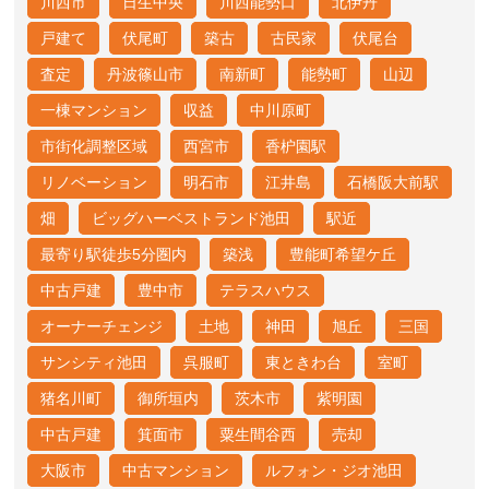
川西市
日生中央
川西能勢口
北伊丹
戸建て
伏尾町
築古
古民家
伏尾台
査定
丹波篠山市
南新町
能勢町
山辺
一棟マンション
収益
中川原町
市街化調整区域
西宮市
香枦園駅
リノベーション
明石市
江井島
石橋阪大前駅
畑
ビッグハーベストランド池田
駅近
最寄り駅徒歩5分圏内
築浅
豊能町希望ケ丘
中古戸建
豊中市
テラスハウス
オーナーチェンジ
土地
神田
旭丘
三国
サンシティ池田
呉服町
東ときわ台
室町
猪名川町
御所垣内
茨木市
紫明園
中古戸建
箕面市
粟生間谷西
売却
大阪市
中古マンション
ルフォン・ジオ池田