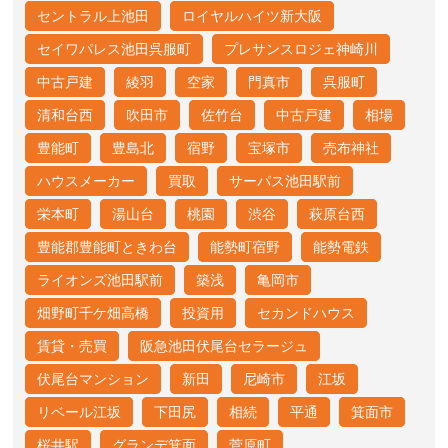
セントラル上池田
ロイヤルハイツ新大阪
セイワパレス池田呉服町
プレサンスロジェ神崎川
中古戸建
綾羽
空家
門真市
呉服町
清和台西
吹田市
佐竹台
中古戸建
相場
豊能町
豊島北
宿野
宝塚市
売布神社
ハウスメーカー
買取
サーパス池田駅前
栄本町
湯山台
桃園
渋谷
萩原台西
豊能郡豊能町ときわ台
能勢町宿野
能勢電鉄
ライオンズ池田駅前
築浅
亀岡市
畑野町千ケ畑高橋
投資用
セカンドハウス
賃貸・売買
阪急池田伏尾台セラージュ
伏尾台マンション
新田
尼崎市
江坂
リベール江坂
下田尻
相続
平通
箕面市
桜井駅
グランデ箕面
菅原町