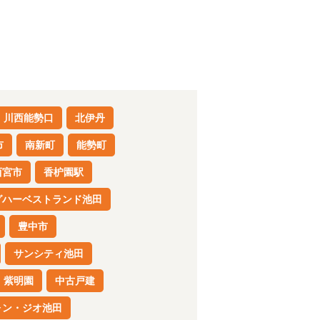
川西能勢口
北伊丹
市
南新町
能勢町
西宮市
香枦園駅
グハーベストランド池田
豊中市
サンシティ池田
紫明園
中古戸建
ォン・ジオ池田