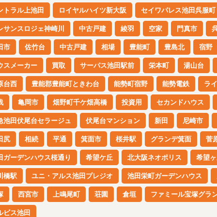
ントラル上池田
ロイヤルハイツ新大阪
セイワパレス池田呉服町
レサンスロジェ神崎川
中古戸建
綾羽
空家
門真市
田市
佐竹台
中古戸建
相場
豊能町
豊島北
宿野
ウスメーカー
買取
サーパス池田駅前
栄本町
湯山台
原台西
豊能郡豊能町ときわ台
能勢町宿野
能勢電鉄
ラ
浅
亀岡市
畑野町千ケ畑高橋
投資用
セカンドハウス
急池田伏尾台セラージュ
伏尾台マンション
新田
尼崎市
田尻
相続
平通
箕面市
桜井駅
グランデ箕面
菅
田ガーデンハウス桜通り
希望ケ丘
北大阪ネオポリス
希望ヶ
川橋駅
ユニ・アルス池田プレジオ
池田栄町ガーデンハウス
塚
西宮市
上鳴尾町
荘園
倉垣
ファミール宝塚グラ
ルビス池田