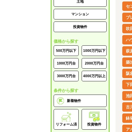
土地
セ
マンション
プ
投資物件
吹
ハ
価格から探す
500万円以下
1000万円以下
萩
築
1000万円台
2000万円台
阪
3000万円台
4000万円以上
下
条件から探す
池
新着物件
古
鉢
リフォーム済
投資物件
ア