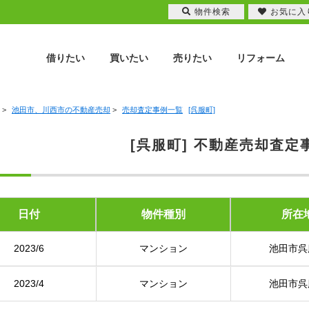
物件検索
お気に入
借りたい
買いたい
売りたい
リフォーム
>
池田市、川西市の不動産売却
>
売却査定事例一覧
[呉服町]
[呉服町] 不動産売却査定
日付
物件種別
所在
2023/6
マンション
池田市呉
2023/4
マンション
池田市呉