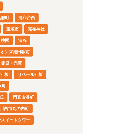
呉服町
清和台西
宝塚市
売布神社
桃園
渋谷
イオンズ池田駅前
賃貸・売買
江坂
リベール江坂
原町
丘
門真市浜町
川西市丸の内町
ンスイートタワー