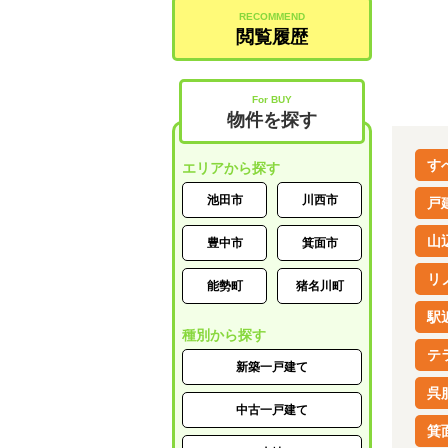
RECOMMEND
閲覧履歴
For BUY
物件を探す
す
エリアから探す
池田市
川西市
戸
山
豊中市
箕面市
リ
能勢町
猪名川町
駅
種別から探す
テ
新築一戸建て
呉
中古一戸建て
箕