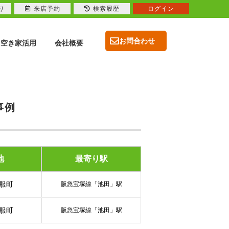
り
来店予約
検索履歴
ログイン
お問合わせ
空き家活用
会社概要
事例
地
最寄り駅
服町
阪急宝塚線「池田」駅
服町
阪急宝塚線「池田」駅