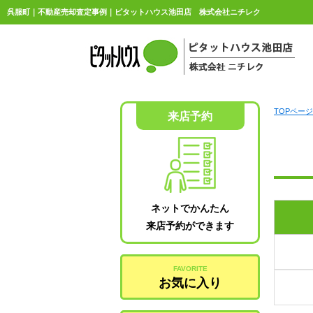
呉服町｜不動産売却査定事例｜ピタットハウス池田店 株式会社ニチレク
TOPページ
来店予約
ネットでかんたん
来店予約ができます
FAVORITE
お気に入り