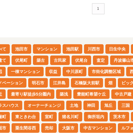
1
べて
池田市
マンション
池田駅
川西市
日生中央
建て
伏尾町
築古
古民家
伏尾台
査定
丹波篠山
辺
一棟マンション
収益
中川原町
市街化調整区域
ノベーション
明石市
江井島
石橋阪大前駅
畑
ビッ
近
最寄り駅徒歩5分圏内
築浅
豊能町希望ケ丘
中古戸建
ラスハウス
オーナーチェンジ
土地
神田
旭丘
三国
服町
東ときわ台
室町
猪名川町
御所垣内
茨木市
面市
粟生間谷西
売却
大阪市
中古マンション
ルフ