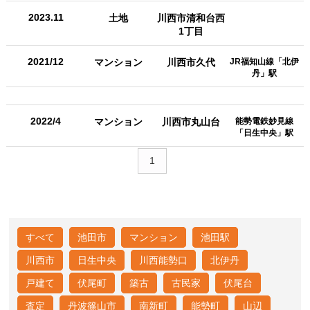
2023.11
土地
川西市清和台西
1丁目
2021/12
マンション
川西市久代
JR福知山線「北伊
丹」駅
2022/4
マンション
川西市丸山台
能勢電鉄妙見線
「日生中央」駅
1
すべて
池田市
マンション
池田駅
川西市
日生中央
川西能勢口
北伊丹
戸建て
伏尾町
築古
古民家
伏尾台
査定
丹波篠山市
南新町
能勢町
山辺