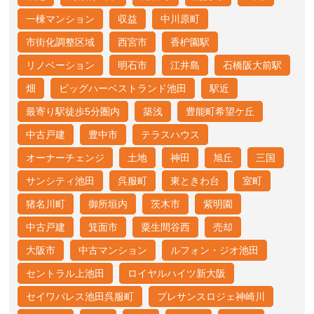
一棟マンション
収益
中川原町
市街化調整区域
西宮市
香枦園駅
リノベーション
明石市
江井島
石橋阪大前駅
畑
ビッグハーベストランド池田
駅近
最寄り駅徒歩5分圏内
築浅
豊能町希望ケ丘
中古戸建
豊中市
テラスハウス
オーナーチェンジ
土地
神田
旭丘
三国
サンシティ池田
呉服町
東ときわ台
室町
猪名川町
御所垣内
茨木市
紫明園
中古戸建
箕面市
粟生間谷西
売却
大阪市
中古マンション
ルフォン・ジオ池田
セントラル上池田
ロイヤルハイツ新大阪
セイワパレス池田呉服町
プレサンスロジェ神崎川