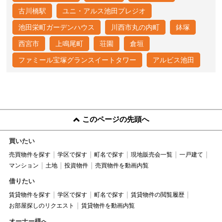
古川橋駅
ユニ・アルス池田プレジオ
池田栄町ガーデンハウス
川西市丸の内町
鉢塚
西宮市
上鳴尾町
荘園
倉垣
ファミール宝塚グランスイートタワー
アルビス池田
このページの先頭へ
買いたい
売買物件を探す
学区で探す
町名で探す
現地販売会一覧
一戸建て
マンション
土地
投資物件
売買物件を動画内覧
借りたい
賃貸物件を探す
学区で探す
町名で探す
賃貸物件の閲覧履歴
お部屋探しのリクエスト
賃貸物件を動画内覧
オーナー様へ