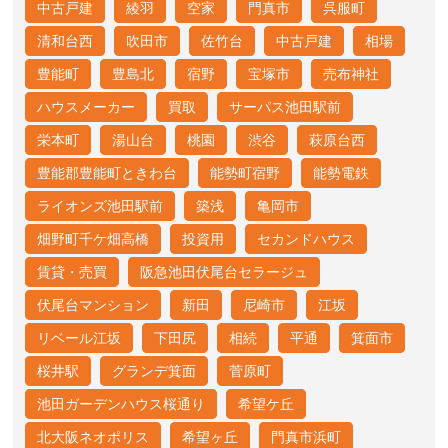
中古戸建
綾羽
空家
門真市
呉服町
清和台西
吹田市
佐竹台
中古戸建
相場
豊能町
豊島北
宿野
宝塚市
売布神社
ハウスメーカー
買取
サーパス池田駅前
栄本町
湯山台
桃園
渋谷
萩原台西
豊能郡豊能町ときわ台
能勢町宿野
能勢電鉄
ライオンズ池田駅前
築浅
亀岡市
畑野町千ケ畑高橋
投資用
セカンドハウス
賃貸・売買
阪急池田伏尾台セラージュ
伏尾台マンション
新田
尼崎市
江坂
リベール江坂
下田尻
相続
平通
箕面市
桜井駅
グランデ箕面
菅原町
池田ガーデンハウス桜通り
希望ケ丘
北大阪ネオポリス
希望ヶ丘
門真市浜町