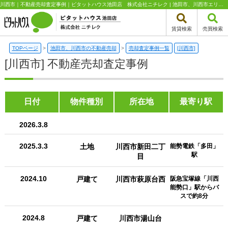
川西市｜不動産売却査定事例｜ピタットハウス池田店 株式会社ニチレク | 池田市、川西市エリアの不動産（新築一戸建て・中古一戸建て・土地・中古マンション）はピタットハウス池田店 株式会社ニチレク
賃貸検索
売買検索
TOPページ
>
池田市、川西市の不動産売却
>
売却査定事例一覧
[川西市]
[川西市] 不動産売却査定事例
日付
物件種別
所在地
最寄り駅
2026.3.8
2025.3.3
土地
川西市新田二丁
能勢電鉄「多田」
駅
目
2024.10
戸建て
川西市萩原台西
阪急宝塚線「川西
能勢口」駅からバ
スで約8分
2024.8
戸建て
川西市湯山台