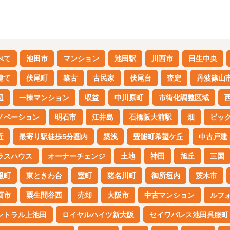
べて
池田市
マンション
池田駅
川西市
日生中央
建て
伏尾町
築古
古民家
伏尾台
査定
丹波篠山
辺
一棟マンション
収益
中川原町
市街化調整区域
ノベーション
明石市
江井島
石橋阪大前駅
畑
ビッ
近
最寄り駅徒歩5分圏内
築浅
豊能町希望ケ丘
中古戸建
ラスハウス
オーナーチェンジ
土地
神田
旭丘
三国
服町
東ときわ台
室町
猪名川町
御所垣内
茨木市
面市
粟生間谷西
売却
大阪市
中古マンション
ルフ
ントラル上池田
ロイヤルハイツ新大阪
セイワパレス池田呉服町