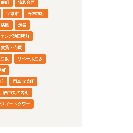
呉服町
清和台西
宝塚市
売布神社
桃園
渋谷
イオンズ池田駅前
賃貸・売買
江坂
リベール江坂
原町
丘
門真市浜町
川西市丸の内町
ンスイートタワー