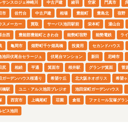
レサンスロジェ神崎川
中古戸建
綾羽
空家
門真市
田市
佐竹台
中古戸建
相場
豊能町
豊島北
宿野
ウスメーカー
買取
サーパス池田駅前
栄本町
湯山台
原台西
豊能郡豊能町ときわ台
能勢町宿野
能勢電鉄
ラ
浅
亀岡市
畑野町千ケ畑高橋
投資用
セカンドハウス
急池田伏尾台セラージュ
伏尾台マンション
新田
尼崎市
田尻
相続
平通
箕面市
桜井駅
グランデ箕面
菅
田ガーデンハウス桜通り
希望ケ丘
北大阪ネオポリス
希望ヶ
川橋駅
ユニ・アルス池田プレジオ
池田栄町ガーデンハウス
塚
西宮市
上鳴尾町
荘園
倉垣
ファミール宝塚グラ
ルビス池田