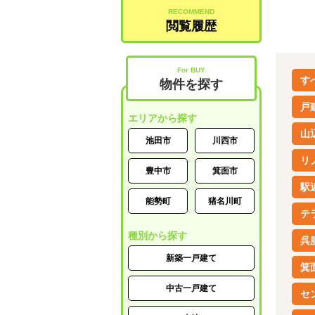
RECOMMEND
閲覧履歴
For BUY
す
物件を探す
戸
エリアから探す
山
池田市
川西市
リ
豊中市
箕面市
駅
能勢町
猪名川町
テ
種別から探す
呉
新築一戸建て
箕
中古一戸建て
セ