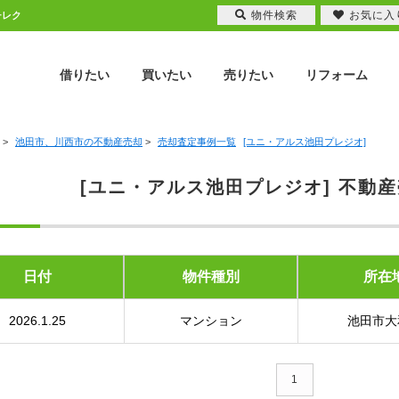
物件検索
お気に入
チレク
借りたい
買いたい
売りたい
リフォーム
>
池田市、川西市の不動産売却
>
売却査定事例一覧
[ユニ・アルス池田プレジオ]
[ユニ・アルス池田プレジオ] 不動
日付
物件種別
所在
2026.1.25
マンション
池田市大
1