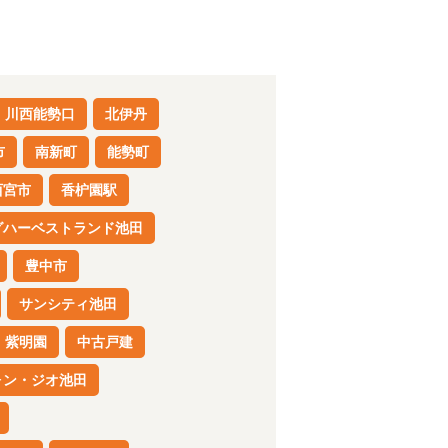
川西能勢口
北伊丹
市
南新町
能勢町
西宮市
香枦園駅
グハーベストランド池田
豊中市
サンシティ池田
紫明園
中古戸建
ォン・ジオ池田