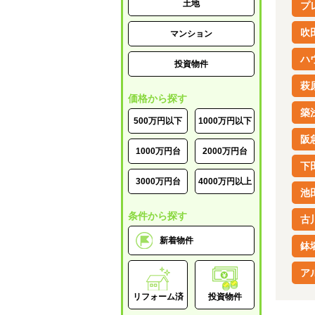
土地
プ
吹
マンション
ハ
投資物件
萩
価格から探す
築
500万円以下
1000万円以下
阪
1000万円台
2000万円台
下
3000万円台
4000万円以上
池
条件から探す
古
新着物件
鉢
ア
リフォーム済
投資物件