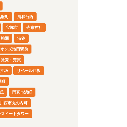
呉服町
清和台西
宝塚市
売布神社
桃園
渋谷
イオンズ池田駅前
賃貸・売買
江坂
リベール江坂
原町
丘
門真市浜町
川西市丸の内町
ンスイートタワー