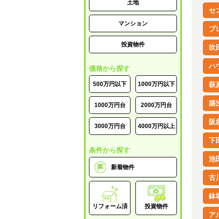
土地
セ
マンション
プ
投資物件
吹
ハ
価格から探す
500万円以下
1000万円以下
萩
築
1000万円台
2000万円台
阪
3000万円台
4000万円以上
下
条件から探す
池
新着物件
古
鉢
リフォーム済
投資物件
ア