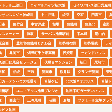
ントラル上池田
ロイヤルハイツ新大阪
セイワパレス池田呉服町
レサンスロジェ神崎川
中古戸建
綾羽
空家
門真市
田市
佐竹台
中古戸建
相場
豊能町
豊島北
宿野
ウスメーカー
買取
サーパス池田駅前
栄本町
湯山台
原台西
豊能郡豊能町ときわ台
能勢町宿野
能勢電鉄
ラ
浅
亀岡市
畑野町千ケ畑高橋
投資用
セカンドハウス
急池田伏尾台セラージュ
伏尾台マンション
新田
尼崎市
田尻
相続
平通
箕面市
桜井駅
グランデ箕面
菅
田ガーデンハウス桜通り
希望ケ丘
北大阪ネオポリス
希望ヶ
川橋駅
ユニ・アルス池田プレジオ
池田栄町ガーデンハウス
塚
西宮市
上鳴尾町
荘園
倉垣
ファミール宝塚グラ
ルビス池田