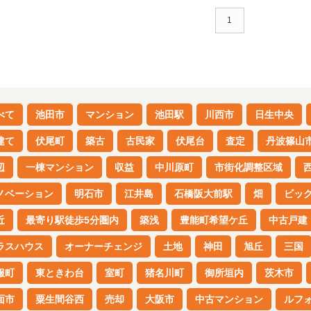
1
べて
池田市
マンション
池田駅
川西市
日生中央
建て
伏尾町
築古
古民家
伏尾台
査定
丹波篠山
辺
一棟マンション
収益
中川原町
市街化調整区域
ノベーション
明石市
江井島
石橋阪大前駅
畑
ビッ
近
最寄り駅徒歩5分圏内
築浅
豊能町希望ケ丘
中古戸建
ラスハウス
オーナーチェンジ
土地
神田
旭丘
三国
服町
東ときわ台
室町
猪名川町
御所垣内
茨木市
面市
粟生間谷西
売却
大阪市
中古マンション
ルフ