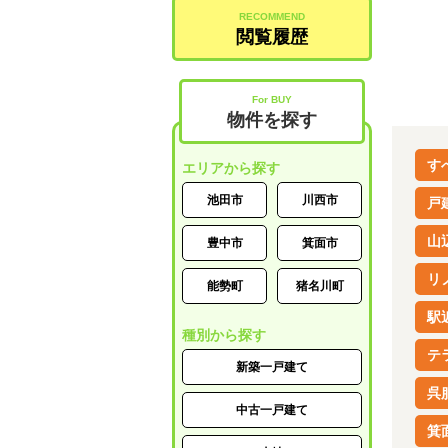
RECOMMEND
閲覧履歴
For BUY
物件を探す
す
エリアから探す
池田市
川西市
戸
山
豊中市
箕面市
リ
能勢町
猪名川町
駅
種別から探す
テ
新築一戸建て
呉
中古一戸建て
箕