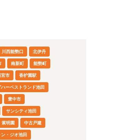
川西能勢口
北伊丹
市
南新町
能勢町
西宮市
香枦園駅
グハーベストランド池田
豊中市
サンシティ池田
紫明園
中古戸建
ォン・ジオ池田