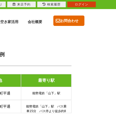
り
来店予約
検索履歴
ログイン
お問合わせ
空き家活用
会社概要
事例
地
最寄り駅
町平通
能勢電鉄「山下」駅
町平通
能勢電鉄「山下」駅 バス乗
車15分 バス停より徒歩約8
分