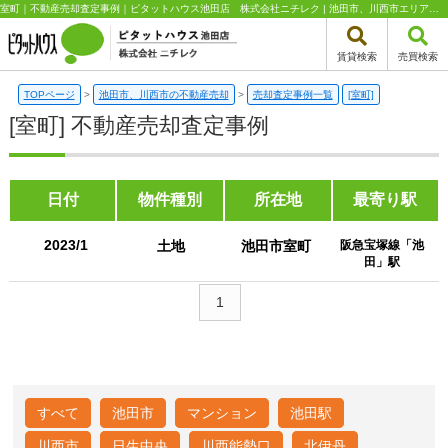
室町｜不動産売却査定事例｜ピタットハウス池田店 株式会社ニチレク | 池田市、川西市エリアの不動産（新築一戸建て・中古一戸建て・土地・中古マンション）はピタットハウス池田店 株式会社ニチレク
賃貸検索
売買検索
TOPページ
>
池田市、川西市の不動産売却
>
売却査定事例一覧
[室町]
[室町] 不動産売却査定事例
日付
物件種別
所在地
最寄り駅
2023/1
土地
池田市室町
阪急宝塚線「池
田」駅
1
すべて
池田市
マンション
池田駅
川西市
日生中央
川西能勢口
北伊丹