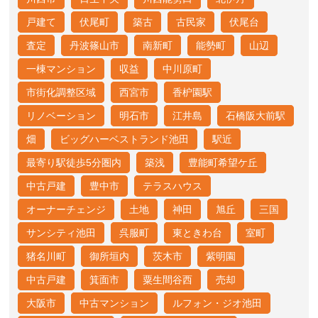
戸建て
伏尾町
築古
古民家
伏尾台
査定
丹波篠山市
南新町
能勢町
山辺
一棟マンション
収益
中川原町
市街化調整区域
西宮市
香枦園駅
リノベーション
明石市
江井島
石橋阪大前駅
畑
ビッグハーベストランド池田
駅近
最寄り駅徒歩5分圏内
築浅
豊能町希望ケ丘
中古戸建
豊中市
テラスハウス
オーナーチェンジ
土地
神田
旭丘
三国
サンシティ池田
呉服町
東ときわ台
室町
猪名川町
御所垣内
茨木市
紫明園
中古戸建
箕面市
粟生間谷西
売却
大阪市
中古マンション
ルフォン・ジオ池田