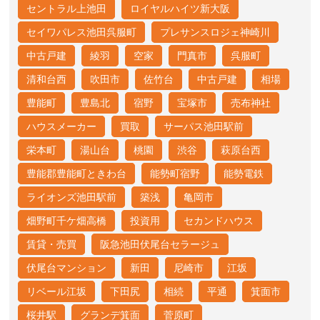
セントラル上池田
ロイヤルハイツ新大阪
セイワパレス池田呉服町
プレサンスロジェ神崎川
中古戸建
綾羽
空家
門真市
呉服町
清和台西
吹田市
佐竹台
中古戸建
相場
豊能町
豊島北
宿野
宝塚市
売布神社
ハウスメーカー
買取
サーパス池田駅前
栄本町
湯山台
桃園
渋谷
萩原台西
豊能郡豊能町ときわ台
能勢町宿野
能勢電鉄
ライオンズ池田駅前
築浅
亀岡市
畑野町千ケ畑高橋
投資用
セカンドハウス
賃貸・売買
阪急池田伏尾台セラージュ
伏尾台マンション
新田
尼崎市
江坂
リベール江坂
下田尻
相続
平通
箕面市
桜井駅
グランデ箕面
菅原町