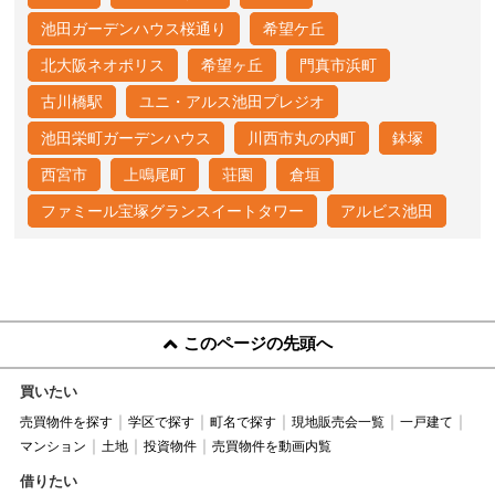
池田ガーデンハウス桜通り
希望ケ丘
北大阪ネオポリス
希望ヶ丘
門真市浜町
古川橋駅
ユニ・アルス池田プレジオ
池田栄町ガーデンハウス
川西市丸の内町
鉢塚
西宮市
上鳴尾町
荘園
倉垣
ファミール宝塚グランスイートタワー
アルビス池田
このページの先頭へ
買いたい
売買物件を探す
学区で探す
町名で探す
現地販売会一覧
一戸建て
マンション
土地
投資物件
売買物件を動画内覧
借りたい