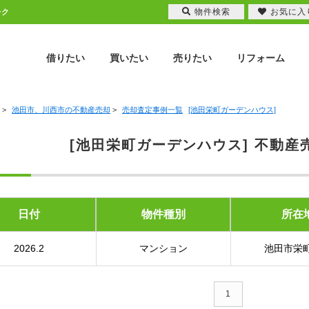
物件検索
お気に入
レク
借りたい
買いたい
売りたい
リフォーム
>
池田市、川西市の不動産売却
>
売却査定事例一覧
[池田栄町ガーデンハウス]
[池田栄町ガーデンハウス] 不動産
日付
物件種別
所在
2026.2
マンション
池田市栄町
1