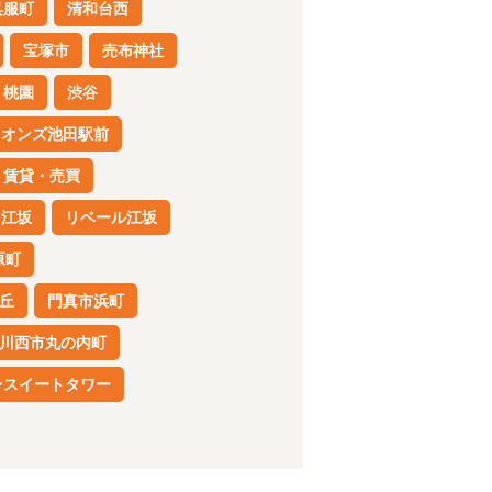
呉服町
清和台西
宝塚市
売布神社
桃園
渋谷
イオンズ池田駅前
賃貸・売買
江坂
リベール江坂
原町
丘
門真市浜町
川西市丸の内町
ンスイートタワー