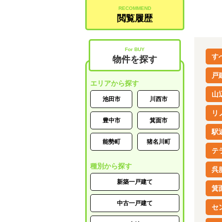
RECOMMEND
閲覧履歴
For BUY
す
物件を探す
戸
エリアから探す
山
池田市
川西市
リ
豊中市
箕面市
駅
能勢町
猪名川町
テ
種別から探す
呉
新築一戸建て
箕
中古一戸建て
セ