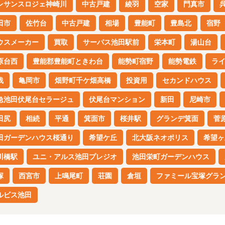
レサンスロジェ神崎川
中古戸建
綾羽
空家
門真市
田市
佐竹台
中古戸建
相場
豊能町
豊島北
宿野
ウスメーカー
買取
サーパス池田駅前
栄本町
湯山台
原台西
豊能郡豊能町ときわ台
能勢町宿野
能勢電鉄
ラ
浅
亀岡市
畑野町千ケ畑高橋
投資用
セカンドハウス
急池田伏尾台セラージュ
伏尾台マンション
新田
尼崎市
田尻
相続
平通
箕面市
桜井駅
グランデ箕面
菅
田ガーデンハウス桜通り
希望ケ丘
北大阪ネオポリス
希望ヶ
川橋駅
ユニ・アルス池田プレジオ
池田栄町ガーデンハウス
塚
西宮市
上鳴尾町
荘園
倉垣
ファミール宝塚グラ
ルビス池田