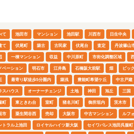
べて
池田市
マンション
池田駅
川西市
日生中央
建て
伏尾町
築古
古民家
伏尾台
査定
丹波篠山
辺
一棟マンション
収益
中川原町
市街化調整区域
ノベーション
明石市
江井島
石橋阪大前駅
畑
ビッ
近
最寄り駅徒歩5分圏内
築浅
豊能町希望ケ丘
中古戸建
ラスハウス
オーナーチェンジ
土地
神田
旭丘
三国
服町
東ときわ台
室町
猪名川町
御所垣内
茨木市
面市
粟生間谷西
売却
大阪市
中古マンション
ルフ
ントラル上池田
ロイヤルハイツ新大阪
セイワパレス池田呉服町