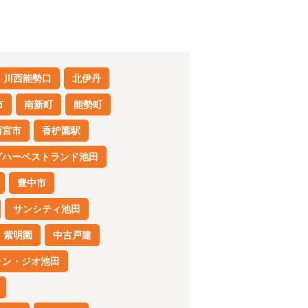
川西能勢口
北伊丹
市
南新町
能勢町
西宮市
香枦園駅
グハーベストランド池田
豊中市
サンシティ池田
紫明園
中古戸建
ォン・ジオ池田