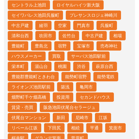
セントラル上池田
ロイヤルハイツ新大阪
セイワパレス池田呉服町
プレサンスロジェ神崎川
中古戸建
綾羽
空家
門真市
呉服町
清和台西
吹田市
佐竹台
中古戸建
相場
豊能町
豊島北
宿野
宝塚市
売布神社
ハウスメーカー
買取
サーパス池田駅前
栄本町
湯山台
桃園
渋谷
萩原台西
豊能郡豊能町ときわ台
能勢町宿野
能勢電鉄
ライオンズ池田駅前
築浅
亀岡市
畑野町千ケ畑高橋
投資用
セカンドハウス
賃貸・売買
阪急池田伏尾台セラージュ
伏尾台マンション
新田
尼崎市
江坂
リベール江坂
下田尻
相続
平通
箕面市
桜井駅
グランデ箕面
菅原町