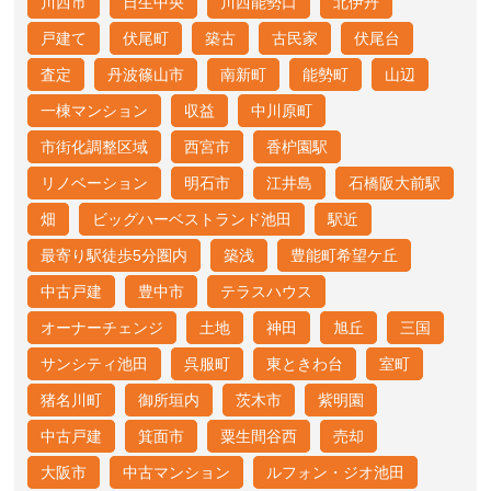
川西市
日生中央
川西能勢口
北伊丹
戸建て
伏尾町
築古
古民家
伏尾台
査定
丹波篠山市
南新町
能勢町
山辺
一棟マンション
収益
中川原町
市街化調整区域
西宮市
香枦園駅
リノベーション
明石市
江井島
石橋阪大前駅
畑
ビッグハーベストランド池田
駅近
最寄り駅徒歩5分圏内
築浅
豊能町希望ケ丘
中古戸建
豊中市
テラスハウス
オーナーチェンジ
土地
神田
旭丘
三国
サンシティ池田
呉服町
東ときわ台
室町
猪名川町
御所垣内
茨木市
紫明園
中古戸建
箕面市
粟生間谷西
売却
大阪市
中古マンション
ルフォン・ジオ池田