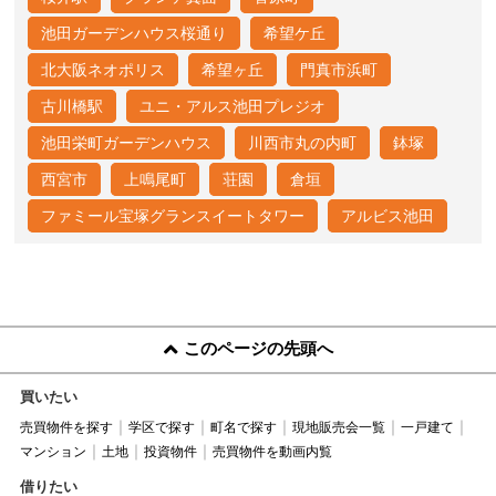
池田ガーデンハウス桜通り
希望ケ丘
北大阪ネオポリス
希望ヶ丘
門真市浜町
古川橋駅
ユニ・アルス池田プレジオ
池田栄町ガーデンハウス
川西市丸の内町
鉢塚
西宮市
上鳴尾町
荘園
倉垣
ファミール宝塚グランスイートタワー
アルビス池田
このページの先頭へ
買いたい
売買物件を探す
学区で探す
町名で探す
現地販売会一覧
一戸建て
マンション
土地
投資物件
売買物件を動画内覧
借りたい