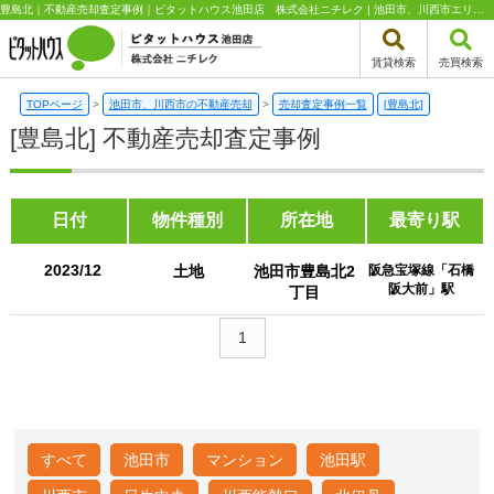
豊島北｜不動産売却査定事例｜ピタットハウス池田店 株式会社ニチレク | 池田市、川西市エリアの不動産（新築一戸建て・中古一戸建て・土地・中古マンション）はピタットハウス池田店 株式会社ニチレク
賃貸検索
売買検索
TOPページ
>
池田市、川西市の不動産売却
>
売却査定事例一覧
[豊島北]
[豊島北] 不動産売却査定事例
日付
物件種別
所在地
最寄り駅
2023/12
土地
池田市豊島北2
阪急宝塚線「石橋
阪大前」駅
丁目
1
すべて
池田市
マンション
池田駅