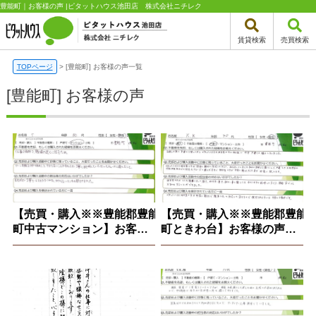
豊能町｜お客様の声 |ピタットハウス池田店 株式会社ニチレク
賃貸検索
売買検索
TOPページ
>
[豊能町] お客様の声一覧
[豊能町] お客様の声
【売買・購入※※豊能郡豊能
【売買・購入※※豊能郡豊能
町中古マンション】お客様
町ときわ台】お客様の声
の声※2025.10.10
※2025.6.24