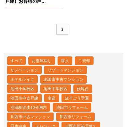
戸建】お客様の声
※2023.7.31
1
すべて
お部屋探し
購入
ご売却
リノベーション
リゾートマンション
ホテルライク
池田市中古マンション
池田小学校区
池田中学校区
伏尾台
池田市中古戸建
南庭
ほそごう学園
池田駅徒歩10分圏内
池田市リフォーム
川西市中古マンション
川西市リフォーム
日生中央
テレワーク
川西市新築戸建て