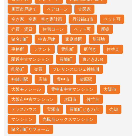
川西市戸建て
ペアローン
古民家
空き家 空家 空き家計画
丹波篠山市
ペット可
売買・賃貸
住宅ローン
ペット可
新築
猪名川町
中古戸建
家庭菜園
別荘地
事務所
テナント
豊能町
庭付き
住替え
駅近中古マンション
豊能町
東ときわ台
能勢町
売買
プレサンスロジェ神崎川
神崎川駅
店舗
豊中市
柴原駅
大阪モノレール
豊中市中古マンション
大阪市
大阪市中古マンション
吹田市
佐竹台
テラスハウス
宝塚市
豊能町ときわ台
売却
マンション
光風台レックスマンション
猪名川町リフォーム