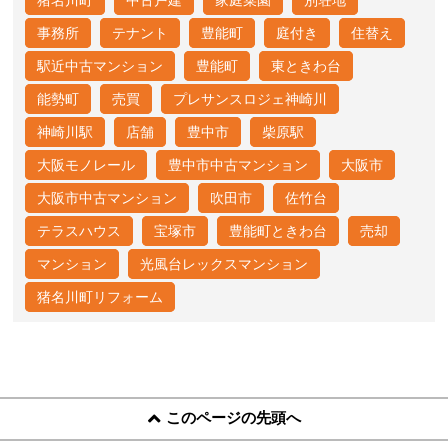
猪名川町
中古戸建
家庭菜園
別荘地
事務所
テナント
豊能町
庭付き
住替え
駅近中古マンション
豊能町
東ときわ台
能勢町
売買
プレサンスロジェ神崎川
神崎川駅
店舗
豊中市
柴原駅
大阪モノレール
豊中市中古マンション
大阪市
大阪市中古マンション
吹田市
佐竹台
テラスハウス
宝塚市
豊能町ときわ台
売却
マンション
光風台レックスマンション
猪名川町リフォーム
このページの先頭へ