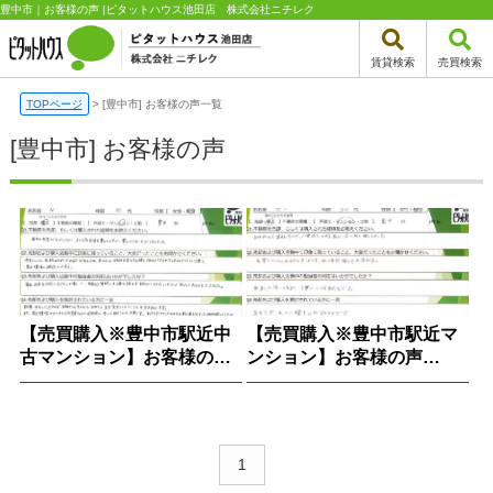
豊中市｜お客様の声 |ピタットハウス池田店 株式会社ニチレク
賃貸検索
売買検索
TOPページ
>
[豊中市] お客様の声一覧
[豊中市] お客様の声
【売買購入※豊中市駅近中
【売買購入※豊中市駅近マ
古マンション】お客様の声
ンション】お客様の声
※2024.7.21
※2024.06.06
1