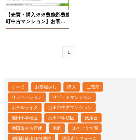
【売買・購入※※豊能郡豊能
町中古マンション】お客様
の声※2025.10.10
1
すべて
お部屋探し
購入
ご売却
リノベーション
リゾートマンション
ホテルライク
池田市中古マンション
池田小学校区
池田中学校区
伏尾台
池田市中古戸建
南庭
ほそごう学園
池田駅徒歩10分圏内
池田市リフォーム