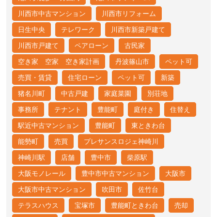
川西市中古マンション
川西市リフォーム
日生中央
テレワーク
川西市新築戸建て
川西市戸建て
ペアローン
古民家
空き家 空家 空き家計画
丹波篠山市
ペット可
売買・賃貸
住宅ローン
ペット可
新築
猪名川町
中古戸建
家庭菜園
別荘地
事務所
テナント
豊能町
庭付き
住替え
駅近中古マンション
豊能町
東ときわ台
能勢町
売買
プレサンスロジェ神崎川
神崎川駅
店舗
豊中市
柴原駅
大阪モノレール
豊中市中古マンション
大阪市
大阪市中古マンション
吹田市
佐竹台
テラスハウス
宝塚市
豊能町ときわ台
売却