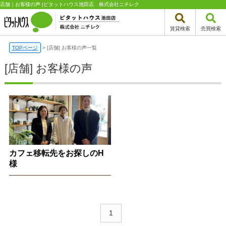
店舗｜お客様の声 |ピタットハウス池田店 株式会社ニチレク
賃貸検索
売買検索
TOPページ
>
[店舗] お客様の声一覧
[店舗] お客様の声
カフェ移転先をお探しのH
様
1