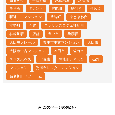
猪名川町
中古戸建
家庭菜園
別荘地
事務所
テナント
豊能町
庭付き
住替え
駅近中古マンション
豊能町
東ときわ台
能勢町
売買
プレサンスロジェ神崎川
神崎川駅
店舗
豊中市
柴原駅
大阪モノレール
豊中市中古マンション
大阪市
大阪市中古マンション
吹田市
佐竹台
テラスハウス
宝塚市
豊能町ときわ台
売却
マンション
光風台レックスマンション
猪名川町リフォーム
このページの先頭へ