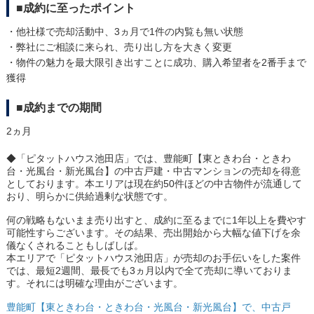
■成約に至ったポイント
・他社様で売却活動中、3ヵ月で1件の内覧も無い状態
・弊社にご相談に来られ、売り出し方を大きく変更
・物件の魅力を最大限引き出すことに成功、購入希望者を2番手まで
獲得
■成約までの期間
2ヵ月
◆「ピタットハウス池田店」では、豊能町【東ときわ台・ときわ
台・光風台・新光風台】の中古戸建・中古マンションの売却を得意
としております。本エリアは現在約50件ほどの中古物件が流通して
おり、明らかに供給過剰な状態です。
何の戦略もないまま売り出すと、成約に至るまでに1年以上を費やす
可能性すらございます。その結果、売出開始から大幅な値下げを余
儀なくされることもしばしば。
本エリアで「ピタットハウス池田店」が売却のお手伝いをした案件
では、最短2週間、最長でも3ヵ月以内で全て売却に導いておりま
す。それには明確な理由がございます。
豊能町【東ときわ台・ときわ台・光風台・新光風台】で、中古戸