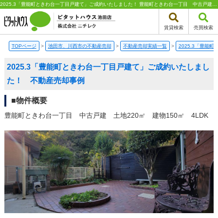
2025.3「豊能町ときわ台一丁目戸建て」ご成約いたしました！ 豊能町ときわ台一丁目 中古戸建 土地220㎡ 建物150㎡ 4LDKの不動産売却成功事例｜ピタットハウス池田店 株式会社ニチレク | 池田市、川西市エリアの不動産（新築一戸建て・中古一戸建て・土地・中古マンション）はピタットハウス池田店 株式会社ニチレク
賃貸検索
売買検索
TOPページ
>
池田市、川西市の不動産売却
>
不動産売却実績一覧
>
2025.3「豊
2025.3「豊能町ときわ台一丁目戸建て」ご成約いたしまし
た！ 不動産売却事例
■物件概要
豊能町ときわ台一丁目 中古戸建 土地220㎡ 建物150㎡ 4LDK