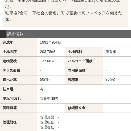
地。
駐車場2台可！車社会の猪名川町で需要の高いスペックを備えた
家。
詳細情報
完成年
1992年9月築
土地面積
203.78m²
土地権利
所有権
建物面積
137.66㎡
バルコニー面積
-
-
-
テラス面積
専用庭面積
50(%)
80(%)
建ぺい率
容積率
駐車場
有
現況/引渡し
賃貸中/相談
-
-
管理費等
修繕積立金
管理形態：-
管理態様
管理組合：-
管理会社：-