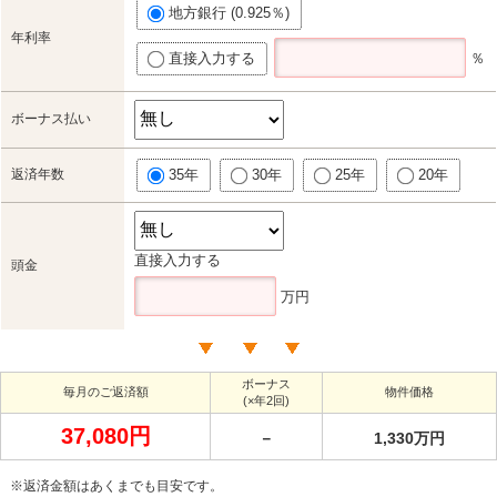
地方銀行 (0.925％)
年利率
直接入力する
％
ボーナス払い
返済年数
35年
30年
25年
20年
直接入力する
頭金
万円
ボーナス
毎月のご返済額
物件価格
(×年2回)
37,080円
－
1,330万円
※返済金額はあくまでも目安です。