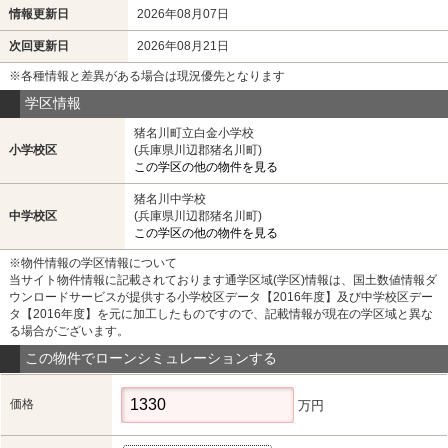
情報更新日
2026年08月07日
次回更新日
2026年08月21日
※各種情報と差異がある場合は現況優先となります
学区情報
猪名川町立白金小学校
小学校区
(兵庫県川辺郡猪名川町)
この学区の他の物件を見る
猪名川中学校
中学校区
(兵庫県川辺郡猪名川町)
この学区の他の物件を見る
※物件情報の学区情報について
当サイト物件情報に記載されております通学区域(学区)情報は、国土数値情報ダ
ウンロードサービスが提供する小学校区データ【2016年度】及び中学校区デー
タ【2016年度】を元に加工したものですので、記載情報が現在の学区域と異な
る場合がございます。
この物件でローンシミュレーションする
価格
万円