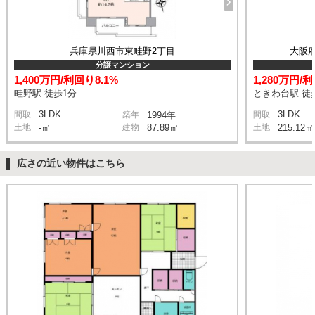
兵庫県川西市東畦野2丁目
大阪
分譲マンション
1,400万円/利回り8.1%
1,280万円/
畦野駅 徒歩1分
ときわ台駅 徒
3LDK
3LDK
間取
築年
1994年
間取
土地
-㎡
建物
87.89㎡
土地
215.12㎡
広さの近い物件はこちら