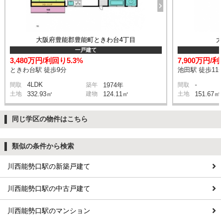
大阪府豊能郡豊能町ときわ台4丁目
一戸建て
3,480万円/利回り5.3%
7,900万円/
ときわ台駅 徒歩9分
池田駅 徒歩11
4LDK
-
間取
築年
1974年
間取
土地
332.93㎡
建物
124.11㎡
土地
151.67㎡
同じ学区の物件はこちら
類似の条件から検索
川西能勢口駅の新築戸建て
川西能勢口駅の中古戸建て
川西能勢口駅のマンション