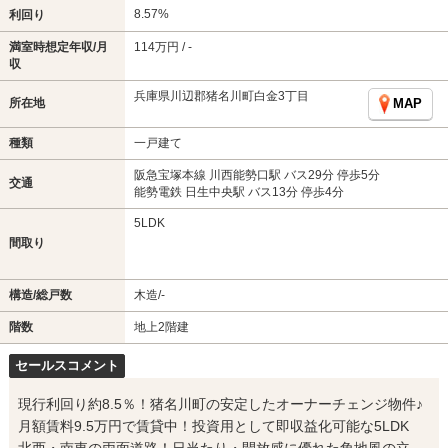
8.57%
利回り
満室時想定年収/月
114万円 / -
収
兵庫県川辺郡猪名川町白金3丁目
所在地
MAP
種類
一戸建て
阪急宝塚本線 川西能勢口駅 バス29分 停歩5分
交通
能勢電鉄 日生中央駅 バス13分 停歩4分
5LDK
間取り
構造/総戸数
木造/-
階数
地上2階建
セールスコメント
現行利回り約8.5％！猪名川町の安定したオーナーチェンジ物件♪
月額賃料9.5万円で賃貸中！投資用として即収益化可能な5LDK
北西・南東の両面道路！日当たり・開放感に優れた角地風の立