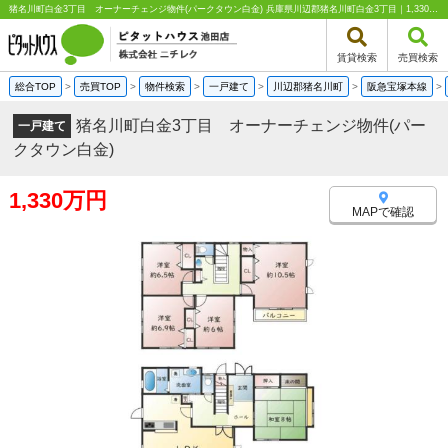
猪名川町白金3丁目 オーナーチェンジ物件(パークタウン白金) 兵庫県川辺郡猪名川町白金3丁目｜1,330万円の一戸建て｜投資物件や収益物件｜ピタットハウス池田店 株式会社ニチレク
賃貸検索
売買検索
総合TOP
>
売買TOP
>
物件検索
>
一戸建て
>
川辺郡猪名川町
>
阪急宝塚本線
>
猪名川町白金3丁目 オーナーチェンジ物件(パー
一戸建て
クタウン白金)
1,330万円
MAPで確認