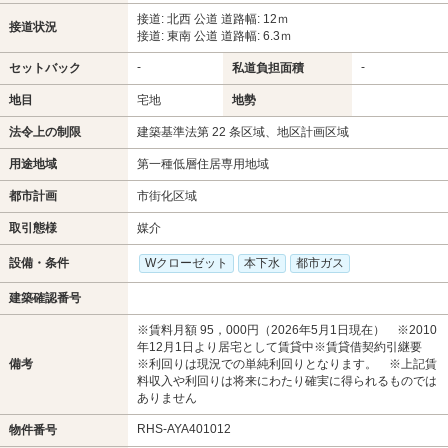
接道: 北西 公道 道路幅: 12ｍ
接道状況
接道: 東南 公道 道路幅: 6.3ｍ
-
-
セットバック
私道負担面積
地目
宅地
地勢
法令上の制限
建築基準法第 22 条区域、地区計画区域
用途地域
第一種低層住居専用地域
都市計画
市街化区域
取引態様
媒介
設備・条件
Wクローゼット
本下水
都市ガス
建築確認番号
※賃料月額 95，000円（2026年5月1日現在） ※2010
年12月1日より居宅として賃貸中※賃貸借契約引継要
備考
※利回りは現況での単純利回りとなります。 ※上記賃
料収入や利回りは将来にわたり確実に得られるものでは
ありません
RHS-AYA401012
物件番号