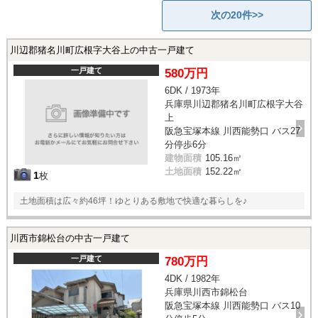
次の20件>>
川辺郡猪名川町広根字大谷上の中古一戸建て
一戸建て
580万円
6DK / 1973年
兵庫県川辺郡猪名川町広根字大谷
上
阪急宝塚本線 川西能勢口 バス27
分停歩6分
建物面積
105.16㎡
土地面積
152.22㎡
1
枚
土地面積は広々約46坪！ゆとりある敷地で快適な暮らしを♪
川西市錦松台の中古一戸建て
一戸建て
780万円
4DK / 1982年
兵庫県川西市錦松台
阪急宝塚本線 川西能勢口 バス10