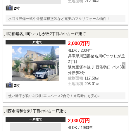
土地面積
212.34㎡
2
枚
水回り設備一式や外壁屋根塗装など充実のフルリフォーム物件！
川辺郡猪名川町つつじが丘2丁目の中古一戸建て
一戸建て
2,000万円
4LDK / 2004年
兵庫県川辺郡猪名川町つつじが丘
2丁目
阪急宝塚本線 川西能勢口 バス30
分停歩3分
建物面積
117.58㎡
土地面積
203.01㎡
2
枚
使い勝手が良い並列駐車スペース2台分！来客時にも安心♪
川西市清和台東1丁目の中古一戸建て
一戸建て
2,000万円
4LDK / 1983年