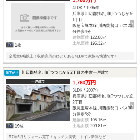
1,768万円
4LDK / 1995年
兵庫県川辺郡猪名川町つつじが丘
1丁目
阪急宝塚本線 川西能勢口 バス21
分停歩4分
建物面積
122.88㎡
土地面積
195.32㎡
1
枚
全居室6帖以上！収納完備のゆとりある4LDKで家族も快適です♪
川辺郡猪名川町つつじが丘2丁目の中古一戸建て
値下がり
一戸建て
1,780万円
3LDK / 2007年
兵庫県川辺郡猪名川町つつじが丘
2丁目
阪急宝塚本線 川西能勢口 バス30
分停歩5分
建物面積
105.16㎡
19
土地面積
209.81㎡
枚
R7年5月リフォーム完了！キッチン美装、トイレ新調など