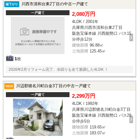
川西市清和台東2丁目の中古一戸建て
値下がり
一戸建て
2,080万円
4LDK / 2001年
兵庫県川西市清和台東2丁目
阪急宝塚本線 川西能勢口 バス15
分停歩12分
建物面積
96.88㎡
土地面積
125.45㎡
1
枚
2026年2月リフォーム完了、水回りも全て新調した4LDK ！
川辺郡猪名川町白金3丁目の中古一戸建て
NEW
一戸建て
2,299万円
4LDK / 1992年
兵庫県川辺郡猪名川町白金3丁目
阪急宝塚本線 川西能勢口 バス29
分停歩5分
建物面積
119.65㎡
土地面積
183.07㎡