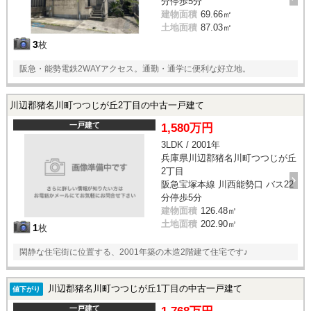
分停歩5分
建物面積
69.66㎡
土地面積
87.03㎡
3
枚
阪急・能勢電鉄2WAYアクセス。通勤・通学に便利な好立地。
川辺郡猪名川町つつじが丘2丁目の中古一戸建て
一戸建て
1,580万円
3LDK / 2001年
兵庫県川辺郡猪名川町つつじが丘
2丁目
阪急宝塚本線 川西能勢口 バス22
分停歩5分
建物面積
126.48㎡
土地面積
202.90㎡
1
枚
閑静な住宅街に位置する、2001年築の木造2階建て住宅です♪
川辺郡猪名川町つつじが丘1丁目の中古一戸建て
値下がり
一戸建て