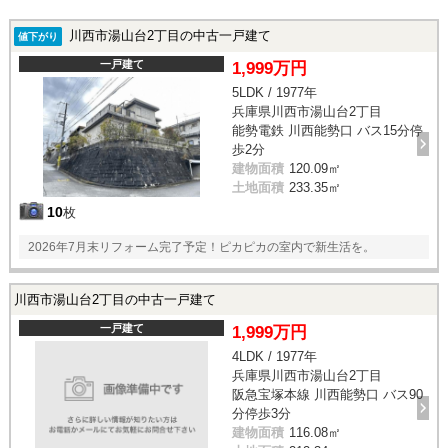
川西市湯山台2丁目の中古一戸建て
値下がり
一戸建て
1,999万円
5LDK / 1977年
兵庫県川西市湯山台2丁目
能勢電鉄 川西能勢口 バス15分停
歩2分
建物面積
120.09㎡
土地面積
233.35㎡
10
枚
2026年7月末リフォーム完了予定！ピカピカの室内で新生活を。
川西市湯山台2丁目の中古一戸建て
一戸建て
1,999万円
4LDK / 1977年
兵庫県川西市湯山台2丁目
阪急宝塚本線 川西能勢口 バス90
分停歩3分
建物面積
116.08㎡