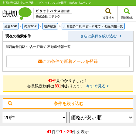
川西能勢口駅 中古一戸建て｜ピタットハウス池田店 株式会社ニチレク
賃貸検索
売買検索
総合TOP
>
売買TOP
>
物件検索
>
川西能勢口駅 中古一戸建て 不動産情報一覧
現在の検索条件
さらに条件を絞り込む
川西能勢口駅 中古一戸建て 不動産情報一覧
この条件で新着メールを登録
41件
見つかりました！
会員限定物件は
831
件あります。
今すぐ見る
条件を絞り込む
41
1～20
件中
件を表示