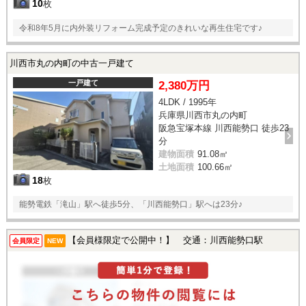
10
枚
令和8年5月に内外装リフォーム完成予定のきれいな再生住宅です♪
川西市丸の内町の中古一戸建て
一戸建て
2,380万円
4LDK / 1995年
兵庫県川西市丸の内町
阪急宝塚本線 川西能勢口 徒歩23
分
建物面積
91.08㎡
土地面積
100.66㎡
18
枚
能勢電鉄「滝山」駅へ徒歩5分、「川西能勢口」駅へは23分♪
【会員様限定で公開中！】 交通：川西能勢口駅
会員限定
NEW