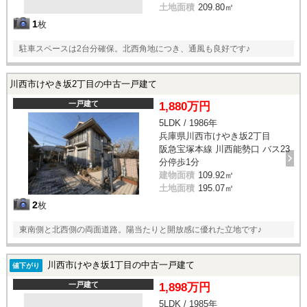
土地面積
209.80㎡
1
枚
駐車スペースは2台分確保。北西角地につき、通風も良好です♪
川西市けやき坂2丁目の中古一戸建て
一戸建て
1,880万円
5LDK / 1986年
兵庫県川西市けやき坂2丁目
阪急宝塚本線 川西能勢口 バス23
分停歩1分
建物面積
109.92㎡
土地面積
195.07㎡
2
枚
東南側と北西側の両面道路。陽当たりと開放感に優れた立地です♪
川西市けやき坂1丁目の中古一戸建て
値下がり
一戸建て
1,898万円
5LDK / 1985年