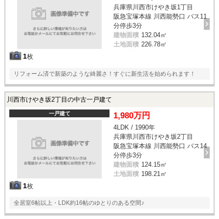
兵庫県川西市けやき坂1丁目
阪急宝塚本線 川西能勢口 バス11
分停歩3分
建物面積
132.04㎡
土地面積
226.78㎡
1
枚
リフォーム済で新築のような綺麗さ！すぐに新生活を始められます！
川西市けやき坂2丁目の中古一戸建て
一戸建て
1,980万円
4LDK / 1990年
兵庫県川西市けやき坂2丁目
阪急宝塚本線 川西能勢口 バス14
分停歩3分
建物面積
124.15㎡
土地面積
198.21㎡
1
枚
全居室6帖以上・LDK約16帖のゆとりのある空間♪