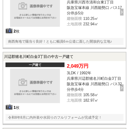
兵庫県川西市清和台東1丁目
阪急宝塚本線 川西能勢口 バス17
分停歩5分
建物面積
110.25㎡
土地面積
232.94㎡
2
枚
南西角地で陽当り良好！ともに幅員6ｍ公道に面した開放的な立地♪
川辺郡猪名川町白金3丁目の中古一戸建て
一戸建て
2,049万円
3LDK / 1992年
兵庫県川辺郡猪名川町白金3丁目
阪急宝塚本線 川西能勢口 バス32
分停歩4分
建物面積
105.58㎡
土地面積
182.97㎡
1
枚
令和8年8月に内外装や水回りのフルリフォームが完成予定！