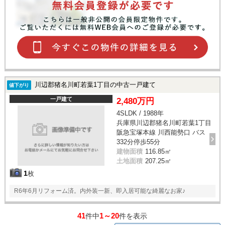
川辺郡猪名川町若葉1丁目の中古一戸建て
値下がり
一戸建て
2,480万円
4SLDK / 1988年
兵庫県川辺郡猪名川町若葉1丁目
阪急宝塚本線 川西能勢口 バス
332分停歩55分
建物面積
116.85㎡
土地面積
207.25㎡
1
枚
R6年6月リフォーム済。内外装一新、即入居可能な綺麗なお家♪
41
1～20
件中
件を表示