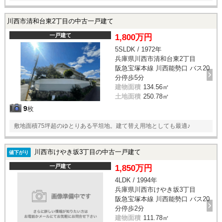
川西市清和台東2丁目の中古一戸建て
一戸建て
1,800万円
5SLDK / 1972年
兵庫県川西市清和台東2丁目
阪急宝塚本線 川西能勢口 バス20
分停歩5分
建物面積
134.56㎡
土地面積
250.78㎡
9
枚
敷地面積75坪超のゆとりある平坦地。建て替え用地としても最適♪
川西市けやき坂3丁目の中古一戸建て
値下がり
一戸建て
1,850万円
4LDK / 1994年
兵庫県川西市けやき坂3丁目
阪急宝塚本線 川西能勢口 バス20
分停歩2分
建物面積
111.78㎡