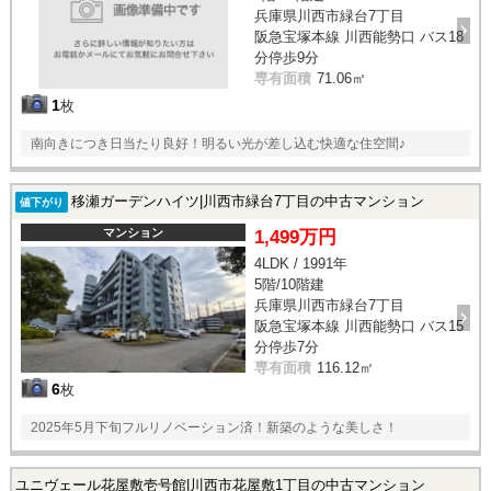
兵庫県川西市緑台7丁目
阪急宝塚本線 川西能勢口 バス18
分停歩9分
専有面積
71.06㎡
1
枚
南向きにつき日当たり良好！明るい光が差し込む快適な住空間♪
移瀬ガーデンハイツ|川西市緑台7丁目の中古マンション
値下がり
マンション
1,499万円
4LDK / 1991年
5階/10階建
兵庫県川西市緑台7丁目
阪急宝塚本線 川西能勢口 バス15
分停歩7分
専有面積
116.12㎡
6
枚
2025年5月下旬フルリノベーション済！新築のような美しさ！
ユニヴェール花屋敷壱号館|川西市花屋敷1丁目の中古マンション