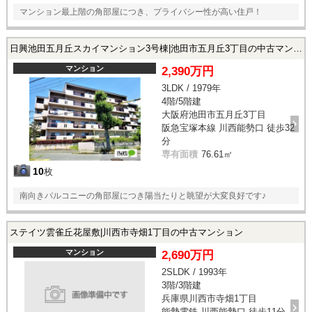
マンション最上階の角部屋につき、プライバシー性が高い住戸！
日興池田五月丘スカイマンション3号棟|池田市五月丘3丁目の中古マンション
マンション
2,390万円
3LDK / 1979年
4階/5階建
大阪府池田市五月丘3丁目
阪急宝塚本線 川西能勢口 徒歩32
分
専有面積
76.61㎡
10
枚
南向きバルコニーの角部屋につき陽当たりと眺望が大変良好です♪
ステイツ雲雀丘花屋敷|川西市寺畑1丁目の中古マンション
マンション
2,690万円
2SLDK / 1993年
3階/3階建
兵庫県川西市寺畑1丁目
能勢電鉄 川西能勢口 徒歩11分