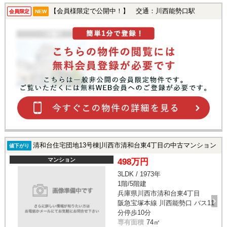
【会員様限定で公開中！】 交通：川西能勢口駅
会員限定
NEW
清和台住宅団地13号棟|川西市清和台東4丁目の中古マンション
値下がり
マンション
498万円
3LDK / 1973年
1階/5階建
兵庫県川西市清和台東4丁目
阪急宝塚本線 川西能勢口 バス11
分停歩10分
専有面積
74㎡