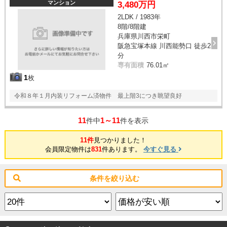
マンション
3,480万円
2LDK / 1983年
8階/8階建
兵庫県川西市栄町
阪急宝塚本線 川西能勢口 徒歩2
分
専有面積
76.01㎡
1
枚
令和８年１月内装リフォーム済物件 最上階3につき眺望良好
11
1～11
件中
件を表示
11件
見つかりました！
会員限定物件は
831
件あります。
今すぐ見る
条件を絞り込む