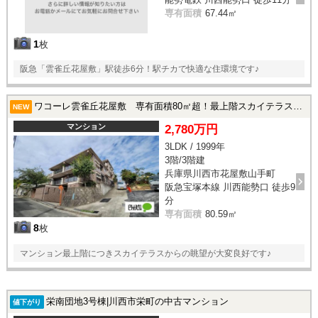
専有面積
67.44㎡
1
枚
阪急「雲雀丘花屋敷」駅徒歩6分！駅チカで快適な住環境です♪
ワコーレ雲雀丘花屋敷 専有面積80㎡超！最上階スカイテラスから|川西市花屋敷山手町の中古マンション
NEW
マンション
2,780万円
3LDK / 1999年
3階/3階建
兵庫県川西市花屋敷山手町
阪急宝塚本線 川西能勢口 徒歩9
分
専有面積
80.59㎡
8
枚
マンション最上階につきスカイテラスからの眺望が大変良好です♪
栄南団地3号棟|川西市栄町の中古マンション
値下がり