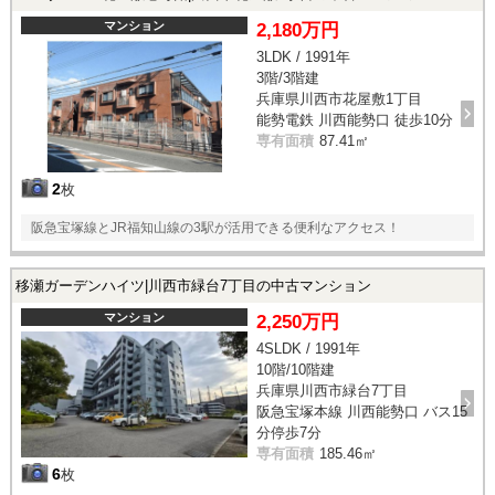
マンション
2,180万円
3LDK / 1991年
3階/3階建
兵庫県川西市花屋敷1丁目
能勢電鉄 川西能勢口 徒歩10分
専有面積
87.41㎡
2
枚
阪急宝塚線とJR福知山線の3駅が活用できる便利なアクセス！
移瀬ガーデンハイツ|川西市緑台7丁目の中古マンション
マンション
2,250万円
4SLDK / 1991年
10階/10階建
兵庫県川西市緑台7丁目
阪急宝塚本線 川西能勢口 バス15
分停歩7分
専有面積
185.46㎡
6
枚