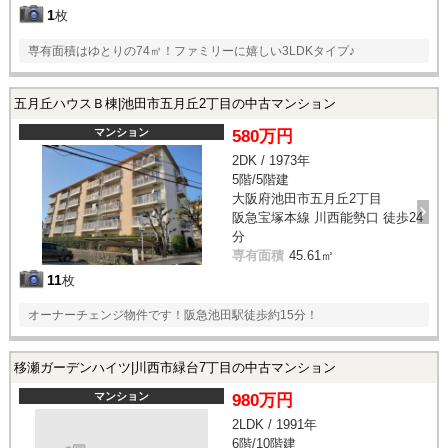
1
枚
専有面積はゆとりの74㎡！ファミリーに嬉しい3LDKタイプ♪
五月丘ハウスＢ棟|池田市五月丘2丁目の中古マンション
マンション
580万円
2DK / 1973年
5階/5階建
大阪府池田市五月丘2丁目
阪急宝塚本線 川西能勢口 徒歩24
分
専有面積
45.61㎡
11
枚
オーナーチェンジ物件です！阪急池田駅徒歩約15分！
移瀬ガーデンハイツ|川西市緑台7丁目の中古マンション
マンション
980万円
2LDK / 1991年
6階/10階建