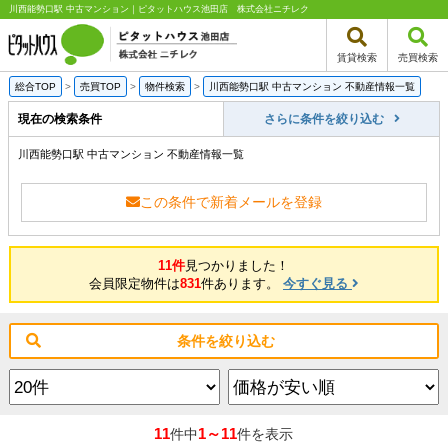
川西能勢口駅 中古マンション｜ピタットハウス池田店 株式会社ニチレク
賃貸検索
売買検索
総合TOP
>
売買TOP
>
物件検索
>
川西能勢口駅 中古マンション 不動産情報一覧
現在の検索条件
さらに条件を絞り込む
川西能勢口駅 中古マンション 不動産情報一覧
この条件で新着メールを登録
11件
見つかりました！
会員限定物件は
831
件あります。
今すぐ見る
条件を絞り込む
11
1～11
件中
件を表示