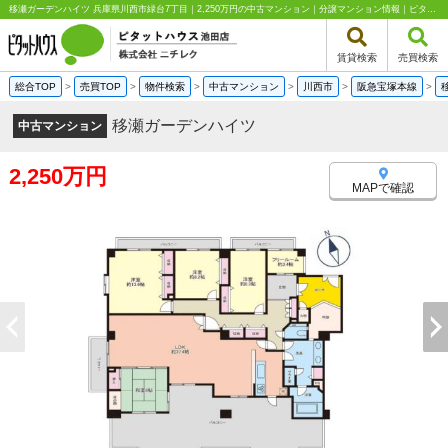
移瀬ガーデンハイツ 兵庫県川西市緑台7丁目｜2,250万円の中古マンション｜分譲マンション情報｜ピタットハウス池田店 株式会社ニチレク
賃貸検索
売買検索
総合TOP
>
売買TOP
>
物件検索
>
中古マンション
>
川西市
>
阪急宝塚本線
>
移瀬ガーデンハイツ
中古マンション
2,250万円
MAPで確認