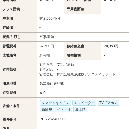
-
-
テラス面積
専用庭面積
駐車場
有:9,000円/月
-
駐輪場
現況/引渡し
空家/即時
管理費等
24,700円
修繕積立金
20,960円
土地権利
所有権
建物権利
-
管理形態：委託（通勤）
管理態様
管理組合：-
管理会社：株式会社東京建物アメニティサポート
用途地域
第二種住居地域
取引態様
媒介
システムキッチン
エレベーター
TVドアホン
設備・条件
角部屋
ペット可
最上階
RHS-AYA400905
物件番号
備考