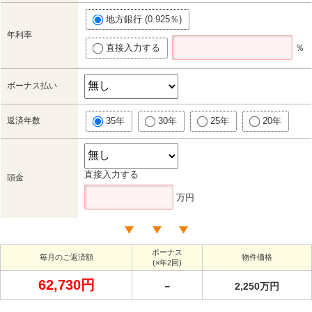
地方銀行 (0.925％)
年利率
直接入力する
％
ボーナス払い
返済年数
35年
30年
25年
20年
直接入力する
頭金
万円
ボーナス
毎月のご返済額
物件価格
(×年2回)
62,730円
－
2,250万円