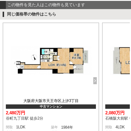
この物件を見た人はこの物件も見ています
同じ価格帯の物件はこちら
大阪府大阪市天王寺区上汐3丁目
中古マンション
2,480万円
2,080万円
谷町九丁目駅 徒歩2分
石橋阪大前駅 
1LDK
4LDK
間取
築年
1984年
間取