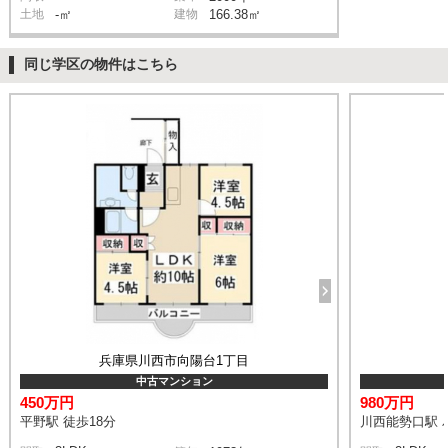
土地
-㎡
建物
166.38㎡
同じ学区の物件はこちら
兵庫県川西市向陽台1丁目
中古マンション
450万円
980万円
平野駅 徒歩18分
川西能勢口駅 バ