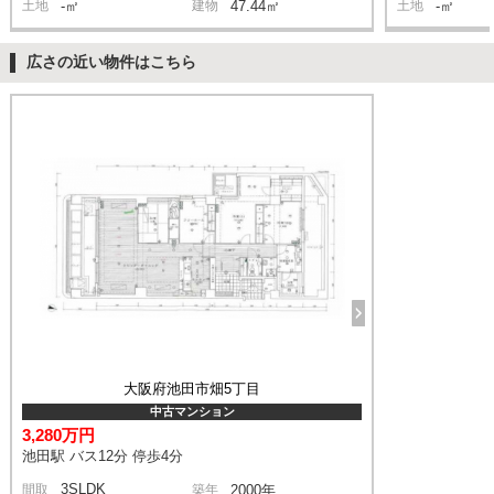
土地
-㎡
建物
47.44㎡
土地
-㎡
広さの近い物件はこちら
大阪府池田市畑5丁目
中古マンション
3,280万円
池田駅 バス12分 停歩4分
3SLDK
間取
築年
2000年