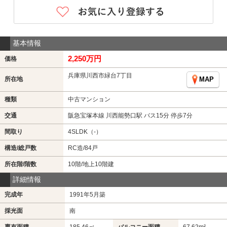
基本情報
2,250万円
価格
兵庫県川西市緑台7丁目
所在地
MAP
種類
中古マンション
交通
阪急宝塚本線 川西能勢口駅 バス15分 停歩7分
間取り
4SLDK（-）
構造/総戸数
RC造/84戸
所在階/階数
10階/地上10階建
詳細情報
完成年
1991年5月築
採光面
南
専有面積
185.46㎡
バルコニー面積
67.62m²