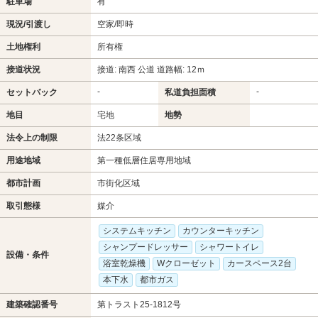
駐車場
有
現況/引渡し
空家/即時
土地権利
所有権
接道状況
接道: 南西 公道 道路幅: 12ｍ
-
-
セットバック
私道負担面積
地目
宅地
地勢
法令上の制限
法22条区域
用途地域
第一種低層住居専用地域
都市計画
市街化区域
取引態様
媒介
システムキッチン
カウンターキッチン
シャンプードレッサー
シャワートイレ
設備・条件
浴室乾燥機
Wクローゼット
カースペース2台
本下水
都市ガス
建築確認番号
第トラスト25-1812号