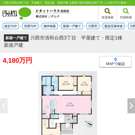
川西市清和台西3丁目 平屋建て・限定1棟 新築戸建 兵庫県川西市清和台西3丁目｜4,180万円の新築一戸建て｜分譲住宅や新築物件｜ピタットハウス池田店 株式会社ニチレク
賃貸検索
売買検索
総合TOP
>
売買TOP
>
物件検索
>
新築一戸建て
>
川西市
>
阪急宝塚本線
>
川
川西市清和台西3丁目 平屋建て・限定1棟
新築一戸建て
新築戸建
4,180万円
MAPで確認