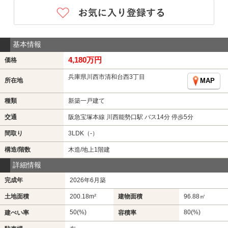
基本情報
4,180万円
価格
兵庫県川西市清和台西3丁目
所在地
MAP
種類
新築一戸建て
交通
阪急宝塚本線 川西能勢口駅 バス14分 停歩5分
間取り
3LDK（-）
構造/階数
木造/地上1階建
詳細情報
完成年
2026年6月築
土地面積
200.18m²
建物面積
96.88㎡
50(%)
80(%)
建ぺい率
容積率