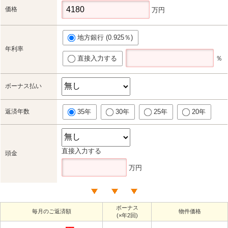
価格
万円
地方銀行 (0.925％)
年利率
直接入力する
％
ボーナス払い
返済年数
35年
30年
25年
20年
直接入力する
頭金
万円
ボーナス
毎月のご返済額
物件価格
(×年2回)