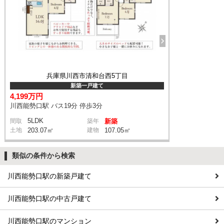
兵庫県川西市清和台西5丁目
新築一戸建て
4,199万円
川西能勢口駅 バス19分 停歩3分
5LDK
間取
築年
新築
土地
203.07㎡
建物
107.05㎡
類似の条件から検索
川西能勢口駅の新築戸建て
川西能勢口駅の中古戸建て
川西能勢口駅のマンション