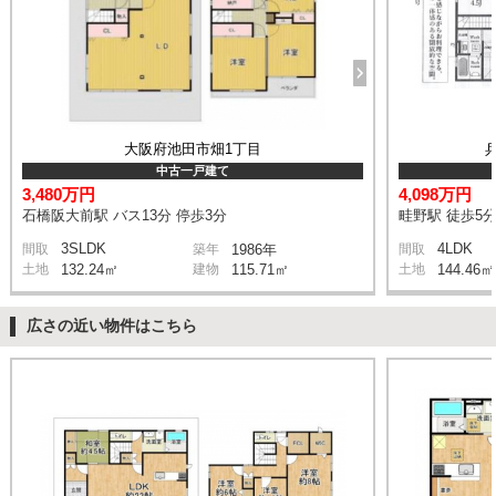
大阪府池田市畑1丁目
中古一戸建て
3,480万円
4,098万円
石橋阪大前駅 バス13分 停歩3分
畦野駅 徒歩5
3SLDK
4LDK
間取
築年
1986年
間取
土地
132.24㎡
建物
115.71㎡
土地
144.46㎡
広さの近い物件はこちら