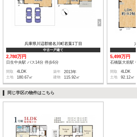
兵庫県川辺郡猪名川町若葉1丁目
中古一戸建て
2,780万円
5,499万円
日生中央駅 バス14分 停歩6分
石橋阪大前駅 
4LDK
4LDK
間取
築年
2013年
間取
土地
180.67㎡
建物
115.92㎡
土地
92.12㎡
同じ学区の物件はこちら