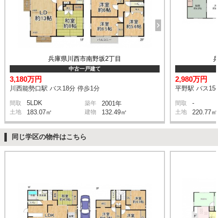
兵庫県川西市南野坂2丁目
中古一戸建て
3,180万円
2,980万円
川西能勢口駅 バス18分 停歩1分
平野駅 バス15
5LDK
-
間取
築年
2001年
間取
土地
183.07㎡
建物
132.49㎡
土地
220.77㎡
同じ学区の物件はこちら