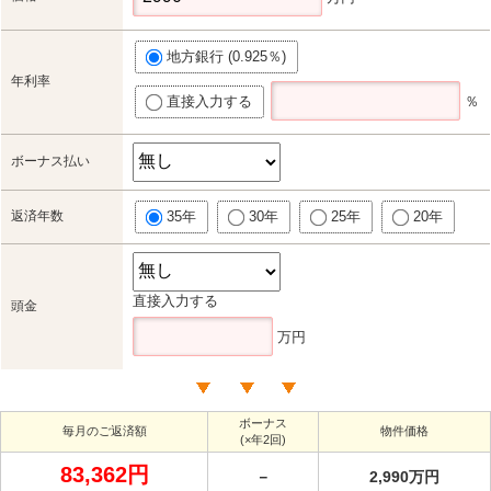
地方銀行 (0.925％)
年利率
直接入力する
％
ボーナス払い
返済年数
35年
30年
25年
20年
直接入力する
頭金
万円
ボーナス
毎月のご返済額
物件価格
(×年2回)
83,362円
－
2,990万円