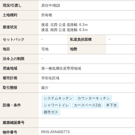
現況/引渡し
居住中/相談
土地権利
所有権
接道: 北西 公道 道路幅: 6.3ｍ
接道状況
接道: 南西 公道 道路幅: 6.3ｍ
-
-
セットバック
私道負担面積
地目
宅地
地勢
-
法令上の制限
用途地域
第一種低層住居専用地域
都市計画
市街化区域
取引態様
媒介
システムキッチン
カウンターキッチン
設備・条件
シャワートイレ
カースペース2台
本下水
都市ガス
建築確認番号
RHS-AYA400773
物件番号