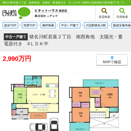
猪名川町若葉２丁目 南西角地 太陽光・蓄電器付き 4ＬＤＫ中 兵庫県川辺郡猪名川町若葉2丁目｜2,990万円の中古一戸建て｜中古住宅や中古物件情報｜ピタットハウス池田店 株式会社ニチレク
賃貸検索
売買検索
総合TOP
>
売買TOP
>
物件検索
>
中古一戸建て
>
川辺郡猪名川町
>
阪急宝塚本線
猪名川町若葉２丁目 南西角地 太陽光・蓄
中古一戸建て
電器付き 4ＬＤＫ中
2,990万円
MAPで確認