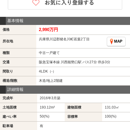
基本情報
2,990万円
価格
兵庫県川辺郡猪名川町若葉2丁目
所在地
MAP
種類
中古一戸建て
交通
阪急宝塚本線 川西能勢口駅 バス27分 停歩3分
間取り
4LDK（-）
構造/階数
木造/地上2階建
詳細情報
完成年
2016年3月築
土地面積
193.12m²
建物面積
131.03㎡
50(%)
100(%)
建ぺい率
容積率
駐車場
有