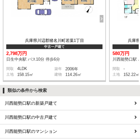
兵庫県川辺郡猪名川町若葉1丁目
兵庫
中古一戸建て
2,798万円
580万円
日生中央駅 バス10分 停歩6分
川西能勢口駅 バ
4LDK
-
間取
築年
2006年
間取
土地
158.15㎡
建物
114.26㎡
土地
152.22㎡
類似の条件から検索
川西能勢口駅の新築戸建て
川西能勢口駅の中古戸建て
川西能勢口駅のマンション