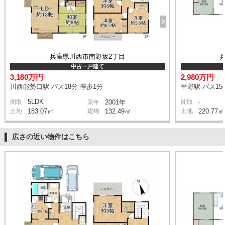
兵庫県川西市南野坂2丁目
中古一戸建て
3,180万円
2,980万円
川西能勢口駅 バス18分 停歩1分
平野駅 バス15
5LDK
-
間取
築年
2001年
間取
土地
183.07㎡
建物
132.49㎡
土地
220.77㎡
広さの近い物件はこちら