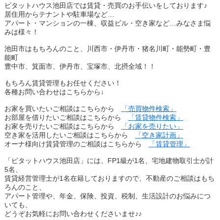
ピタットハウス池田店では賃貸・売買のお手伝いをしております♪
居住用からテナントや駐車場など…
アパート・マンションの一棟、収益ビル・空き家など…みなさま悩
みは様々！
池田市はもちろんのこと、川西市・伊丹市・猪名川町・能勢町・豊
能町
豊中市、箕面市、伊丹市、宝塚市、北摂全域！！
もちろん賃貸管理もお任せください！
各種お問い合わせはこちらから
↓
お家を買いたいご相談はこちらから
「売買物件検索」
お部屋を借りたいご相談はこちらから
「賃貸物件検索」
お家を売りたいご相談はこちらから
「お家を売りたい」
空き家を活用したいご相談はこちらから
「空き家計画」
オーナ様向け賃貸管理のご相談はこちらから
「賃貸管理」
「ピタットハウス池田店」には、FP1級が1名、宅地建物取引士が計
5名、
賃貸経営管理士が1名在籍しておりますので、不動産のご相談はもち
ろんのこと、
アパート管理や、年金、保険、投資、税制、生活設計のお悩みにつ
いても、
どうぞお気軽にお問い合わせくださいませ♪♪