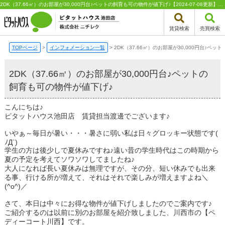
2DK（37.66㎡）のお部屋が30,000円台♪ペットの飼育も可の物件が値下げ♪【2024-07-08更新】物件紹介 |ピタットハウス池田店 株式会社ニチレク
賃貸検索
売買検索
TOPページ
>
インフォメーション一覧
>
2DK（37.66㎡）のお部屋が30,000円台♪ペ
2DK（37.66㎡）のお部屋が30,000円台♪ペットの
飼育も可の物件が値下げ♪
こんにちは♪
ピタットハウス池田店 賃貸担当渡邊でございます♪
いやぁ～毎日が暑い・・・暑さに弱い私は日々グロッキー状態です(
ﾉД`)
学生の方は後少しで夏休みですね♪遠い昔の学生時代はこの時期から
夏の予定を考えてソワソワしてましたね♪
大人になれば長い夏休みは無理ですが、その分、短い休みでも出来
る事、行ける所が増えて、それはそれで楽しみが増えますよね＼
(^o^)／
さて、本日は中々にお得な物件が値下げしましたのでご案内です♪
ご紹介するのは以前に別のお部屋を紹介致しました、川西市の【ペ
ディーコート川西】です。