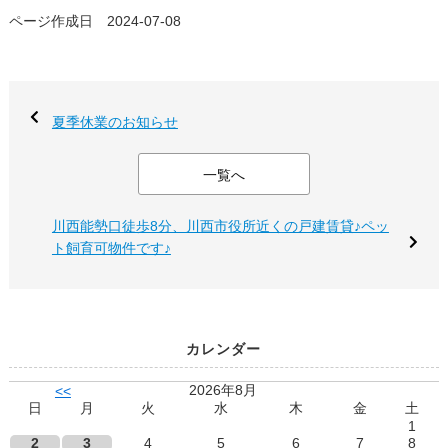
ページ作成日 2024-07-08
夏季休業のお知らせ
一覧へ
川西能勢口徒歩8分、川西市役所近くの戸建賃貸♪ペッ
ト飼育可物件です♪
カレンダー
2026年8月
<<
日
月
火
水
木
金
土
1
2
3
4
5
6
7
8