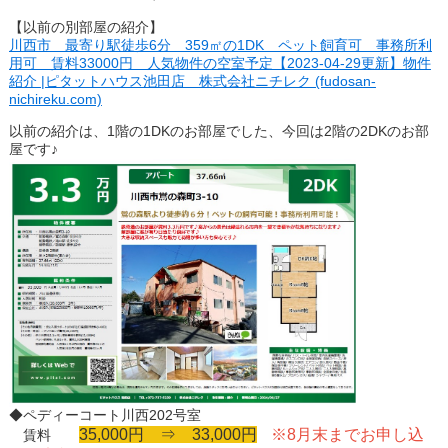
【以前の別部屋の紹介】
川西市 最寄り駅徒歩6分 359㎡の1DK ペット飼育可 事務所利
用可 賃料33000円 人気物件の空室予定【2023-04-29更新】物件
紹介 |ピタットハウス池田店 株式会社ニチレク (fudosan-
nichireku.com)
以前の紹介は、1階の1DKのお部屋でした、今回は2階の2DKのお部
屋です♪
◆ペディーコート川西202号室
35,000円 ⇒ 33,000円
※8月末までお申し込
賃料