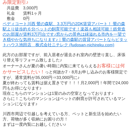
み限定割引♪
共益費 3,000円
礼金 賃料1ヶ月
敷金 0円
ペディコート川西 鶯の森駅、3.3万円の2DK賃貸アパート！ 鶯の森
駅より徒歩約６分ペットの飼育可能です！楽器も相談可能！鉄骨造
のお部屋が賃料3万円台です♪窓からの景色は緑溢れる市内を一望で
き穏やかな気持ちになります♪｜鶯の森駅の賃貸アパートならピタッ
トハウス池田店 株式会社ニチレク (fudosan-nichireku.com)
此方のお部屋ですが、前入居者が退去され室内の壁塗り直し、床張
り替え等リフォーム致しました♪
お客様には何
オーナーさんが夏の暑い時期に内覧に来てもらえる
かサービスしたい！
っと何故か7・8月お申し込みのお客様限定で
すが、通常賃料が35,000円⇒33,000円に♪
夏が終わっても賃料は据え置きです！！！月2,000円！年間で24,000
円もお得になります♪
現在こちらのマンションは1室のみの空室となっております♪
さらに！こちらのマンションはペットの飼育が許可されているマン
ションになります♪
川西市周辺で引越しを考えている方、ペットと新生活を始めたい
方、荷物が多く収納にお困りの方！
まずは一度内覧にお越しください♪