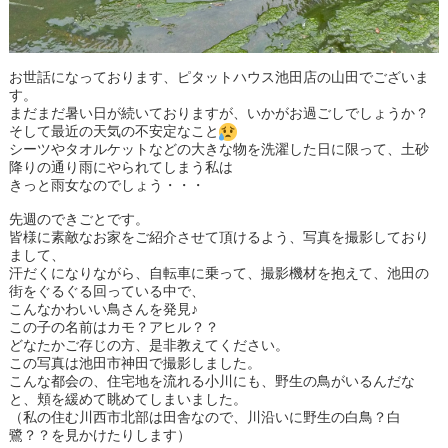
お世話になっております、ピタットハウス池田店の山田でございま
す。
まだまだ暑い日が続いておりますが、いかがお過ごしでしょうか？
そして最近の天気の不安定なこと
シーツやタオルケットなどの大きな物を洗濯した日に限って、土砂
降りの通り雨にやられてしまう私は
きっと雨女なのでしょう・・・
先週のできごとです。
皆様に素敵なお家をご紹介させて頂けるよう、写真を撮影しており
まして、
汗だくになりながら、自転車に乗って、撮影機材を抱えて、池田の
街をぐるぐる回っている中で、
こんなかわいい鳥さんを発見♪
この子の名前はカモ？アヒル？？
どなたかご存じの方、是非教えてください。
この写真は池田市神田で撮影しました。
こんな都会の、住宅地を流れる小川にも、野生の鳥がいるんだな
と、頬を緩めて眺めてしまいました。
（私の住む川西市北部は田舎なので、川沿いに野生の白鳥？白
鷺？？を見かけたりします）