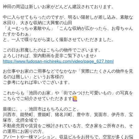
神田の周辺は新しいお家がどんどん建設されております。
中に入らせてもらったのですが、明るい陽射しが差し込み、素敵な
水回り、大きな収納に大興奮の山田
「えーむっちゃ素敵やん」「こんな収納が広かったら、お母ちゃん
たすかるわぁ」
と、一人で喋りながら楽しく撮影させていただきました。
この日お邪魔したのはこちらの物件でございます。
よろしければ、室内動画を是非ご覧下さいませ♪
https://www.fudosan-nichireku.com/video/page_627.html
お仕事やお家のご用事などでなかなか「実際にたくさんの物件を見
るのは難しい」というお客様の
ご参考になれば幸いでございます。
これからも「池田のお家」や「街でみつけた可愛いもの」の写真を
こちらでご紹介させていただきます
最後に、、、池田市はもちろんのこと、
川西市、能勢町、豊能町、猪名川町、豊中市、箕面市、伊丹市、宝
塚市、北摂全域で
不動産売買や賃貸をご検討されている方、空き家をご所有され、そ
の運用にお困りの方、
アパートや一棟マンション、収益ビルをお持ちで、空室が多くお悩