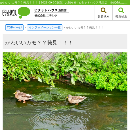
かわいいカモ？？発見！！！【2023-09-20更新】お知らせ |ピタットハウス池田店 株式会社ニチレク
賃貸検索
売買検索
TOPページ
>
インフォメーション一覧
>
かわいいカモ？？発見！！！
かわいいカモ？？発見！！！