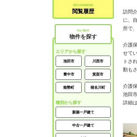
RECOMMEND
閲覧履歴
訪問
に、
所で
For BUY
物件を探す
介護
エリアから探す
せて
トさ
池田市
川西市
動も
豊中市
箕面市
介護
能勢町
猪名川町
池田市
種別から探す
詳細
新築一戸建て
中古一戸建て