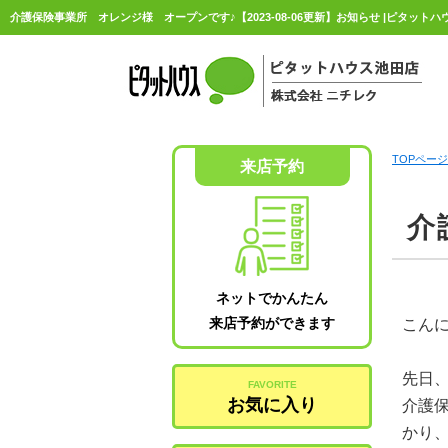
介護保険事業所 オレンジ様 オープンです♪【2023-08-06更新】お知らせ |ピタッ
TOPページ
来店予約
介
ネットでかんたん
来店予約ができます
こん
先日
FAVORITE
お気に入り
介護
かり