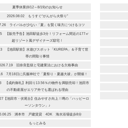
夏季休業(8/12～8/19)のお知らせ
2026.08.02 もうすぐ“がんがら火祭り”
6.7.26 ライバルが少ない「夏」を賢く味方につけるコツ
.7.25 【販売予告】池田駅徒歩3分！リフォーム間近の177㎡
超リゾート風デザイナーズ邸宅！
.7.23 【池田駅前】水遊びスポット「KUREPA」＆子育て世
帯の間取り事情
026.7.19 旧奈良監獄と宅建業法における欠格事由
.7.16 7月18日に呉服神社で「夏祭り・夏越大祓」が開催！
7.13 【成約御礼】利回り13.56％の物件を満額売却！池田市
の不動産屋がエリア外でも選ばれる理由
.06.27【池田市・伏尾台】住みやすさ向上！噂の「ハッピーロ
ーソンタウン」♪
26.06.25 洲本市 戸建賃貸 4DK 海水浴場徒歩8分
もっとみる