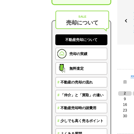
SALE
売却について
不動産売却について
売却の実績
無料査定
<
日
#
不動産の売却の流れ
2
#
「仲介」と「買取」の違い
9
16
#
不動産売却時の諸費用
23
30
#
少しでも高く売るポイント
#
よくある質問