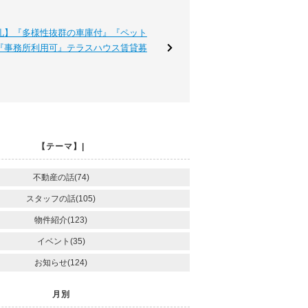
礼】『多様性抜群の車庫付』『ペット
『事務所利用可』テラスハウス賃貸募
【テーマ】|
不動産の話(74)
スタッフの話(105)
物件紹介(123)
イベント(35)
お知らせ(124)
月別