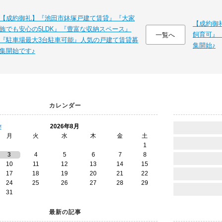
【成約御礼】『池田市鉢塚戸建て賃貸』『大家
【成約御
族でも安心の5LDK』『豊富な収納スペース』
飼育可』
一覧へ
『駐車場最大3台駐車可能』人気の戸建て賃貸募
集開始♪
集開始です♪
カレンダー
<
2026年8月
月
火
水
木
金
土
1
3
4
5
6
7
8
10
11
12
13
14
15
17
18
19
20
21
22
24
25
26
27
28
29
31
最新の記事