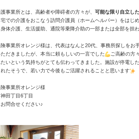
介護事業所とは、高齢者や障碍者の方々が、
可能な限り自立し
自宅での介護をおこなう訪問介護員（ホームヘルパー）をはじ
、身体介護、生活援助、通院等乗降介助の一部または全部を担
保険事業所オレンジ様は、代表はなんと20代、事務所探しをお
いただきましたが、本当に頼もしいの一言でした
ご高齢の方
れたいという気持ちがとても伝わってきました。施設が停電し
されたそうで、若い力で今後もご活躍されることと思います
保険事業所オレンジ様
神田丁目6丁目
はお問合せください♪