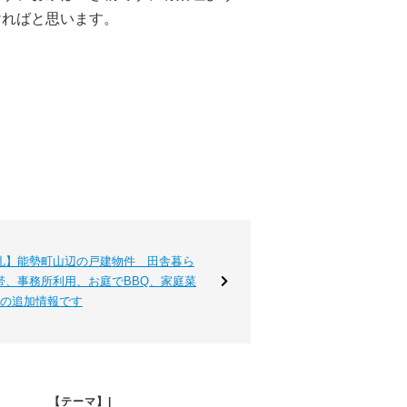
ければと思います。
礼】能勢町山辺の戸建物件 田舎暮ら
帯、事務所利用、お庭でBBQ、家庭菜
件の追加情報です
【テーマ】|