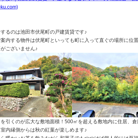
eku.com)
介するのは池田市伏尾町の戸建賃貸です♪
ご案内する物件は伏尾町といっても町に入って直ぐの場所に位
がございません♪
目を引くのが広大な敷地面積！500㎡を超える敷地内に住居、倉
て室内縁側からは秋の紅葉が楽しめます♪