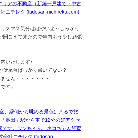
川西市エリアの不動産（新築一戸建て・中古
udosan-nichireku.com)
クリスマス気分ははやいよ～しっかり
が聞こえて来たので年内もう少し頑張
内いたします♪
か伏尾台ばっかり書いてない？
れません・・・・・・・
です♪
き和室、縁側から眺める景色はまるで旅
「池田」駅から車で12分の好アクセ
民家です。ワンちゃん、ネコちゃん飼育
チレク (fudosan-