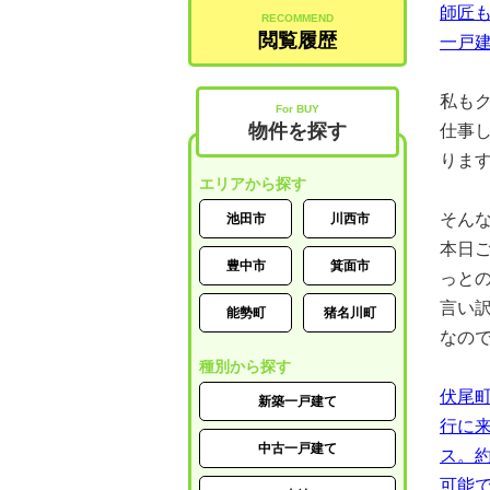
師匠も
RECOMMEND
閲覧履歴
一戸建
私も
For BUY
物件を探す
仕事
ります
エリアから探す
そん
池田市
川西市
本日
豊中市
箕面市
っと
言い
能勢町
猪名川町
なので
種別から探す
伏尾町
新築一戸建て
行に
中古一戸建て
ス。約
可能で