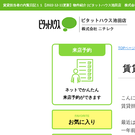
賃貸担当者の内覧日記１１【2022-12-11更新】物件紹介 |ピタットハウス池田店 株式
TOPページ
来店予約
賃
ネットでかんたん
来店予約ができます
こん
賃貸
FAVORITE
お気に入り
最近
一年