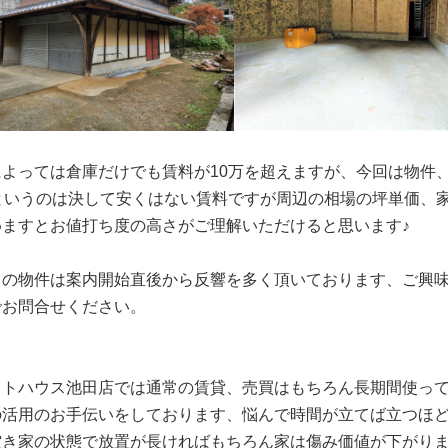
によっては倉庫だけでも賃料が10万を超えますが、今回は物件
万というのは決して安くはない賃料ですが周辺の相場の坪単価、
めますとお値打ち度の高さがご理解いただけると思います♪
らの物件は案内開始直後から反響を多く頂いております、ご興
でお問合せください。
ットハウス池田店では通常の賃貸、売買はもちろん長期間使っ
の活用のお手伝いをしております、悩んで時間が立てば立つほ
空き家の状態で放置が長ければもちろん家は傷み価値が下がり