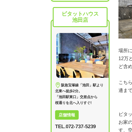
ピタットハウス
池田店
場所
12
ど含
こち
阪急宝塚線「池田」駅より
邊ま
北東へ徒歩2分。
「池田駅東口」交差点から
桜通りを北へ入りすぐ!
ピタ
店舗情報
お家
TEL.072-737-5239
す、