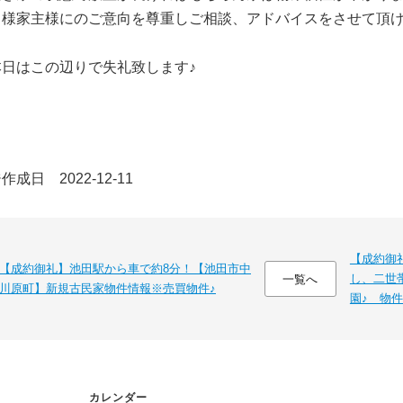
る様家主様にのご意向を尊重しご相談、アドバイスをさせて頂
本日はこの辺りで失礼致します♪
成日 2022-12-11
【成約御
【成約御礼】池田駅から車で約8分！【池田市中
し、二世
一覧へ
川原町】新規古民家物件情報※売買物件♪
園♪ 物
カレンダー