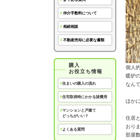
#
仲介手数料について
#
相続相談
#
不動産売却に必要な書類
購入
個人
お役立ち情報
暖炉
#
住まいの購入の流れ
なん
#
住宅取得時にかかる諸費用
ほか
#
マンションと戸建て
どっちがいい？
住居
おりま
#
よくある質問
部屋