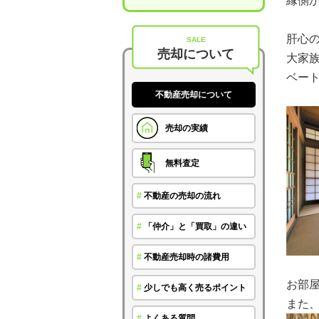
縁側
肝心の
SALE
売却について
大家
ベート
不動産売却について
売却の実績
無料査定
#
不動産の売却の流れ
#
「仲介」と「買取」の違い
#
不動産売却時の諸費用
お部
#
少しでも高く売るポイント
また
#
よくある質問