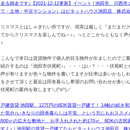
走る師走です♪【2021-12-12更新】イベント | 池田市、
て・土地・中古マンション）はピタットハウス池田店 株式会社ニチレク (f
クリスマスとはしゃぎたい所ですが、現実は厳しく『まだまだ
してからクリスマスを楽しんでね～♪』っとどこからともなく声
♪
なこんなで本日は賃貸物件で個人的目玉物件が出ましたのでご案
ご紹介するのは『池田市伏尾町♪』・・・はい？・・・伏尾町と
の声が有りますが色々な物件を書いてますが比率は多いかもし
訳をさせて頂くと最近は田舎暮らし希望のお問い合わせが多いん
伏尾町の案内を致します＼(^o^)／
戸建賃貸 池田駅、12万円の8DK賃貸一戸建て！ 14帖の続
来た気分♪いきなりの田舎暮らしは不安、という方にもおススメ♪
500㎡の広大な敷地と、お手入れされた約170㎡、8DKの古
すよ♪｜池田駅の賃貸一戸建てならピタットハウス池田店 株式会社ニ