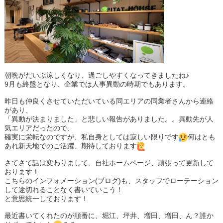
朝晩がだいぶ涼しくなり、過ごしやすくなってきましたね♪
9月も終盤となり、企業では人事異動の時期でもあります。
昨日も仲良くさせていただいている同エリアの同業者さんから連絡
があり、
「異動が決まりました」と悲しい報告がありました。。異動先が人
気エリアだったので、
確実に栄転なのですが、私自身としては寂しい限りです
何はとも
あれ新天地でのご活躍、期待しております
さてさて話は変わりまして、自社ホームページ、頑張って更新して
おります！
こちらのインフォメーション(ブログ)も、スタッフでローテーション
して途切れることなく書いていこう！
と意思統一しております！
最近書いてくれたのが順番に、堀江、坪井、増田、増田、ん？誰か