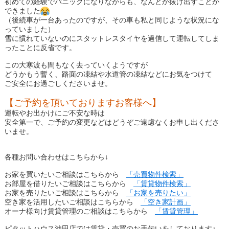
初めての経験でパニックになりながらも、なんとか抜け出すことが
できました
（後続車が一台あったのですが、その車も私と同じような状況にな
っていました）
雪に慣れていないのにスタットレスタイヤを過信して運転してしま
ったことに反省です。
この大寒波も間もなく去っていくようですが
どうかもう暫く、路面の凍結や水道管の凍結などにお気をつけて
ご安全にお過ごしくださいませ。
【ご予約を頂いておりますお客様へ】
運転やお出かけにご不安な時は
安全第一で、ご予約の変更などはどうぞご遠慮なくお申し出くださ
いませ。
各種お問い合わせはこちらから
↓
お家を買いたいご相談はこちらから
「売買物件検索」
お部屋を借りたいご相談はこちらから
「賃貸物件検索」
お家を売りたいご相談はこちらから
「お家を売りたい」
空き家を活用したいご相談はこちらから
「空き家計画」
オーナ様向け賃貸管理のご相談はこちらから
「賃貸管理」
ピタットハウス池田店では賃貸・売買のお手伝いをしております♪