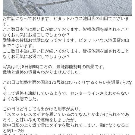
お世話になっております、ピタットハウス池田店の山田でございま
す。
ここ数日本当に寒い日が続いております、皆様体調を崩されること
なくお元気にお過ごしでしょうか？
受験生の皆様お世話になっております、ピタットハウス池田店の山
田でございます。
ここ数日本当に寒い日が続いております、皆様体調を崩されること
なくお元気にお過ごしでしょうか？
写真は2月8日朝9時ごろの、豊能郡能勢町の風景です。
敷地と道路の境目もわかりませんでした。
この日は能勢方面の国道173号線はびっくりするくらい交通量が少な
く
そして道路も凍結しているようで、センターラインさえわからない
ような状態でした。
この日はどうしても出かける用事があり、
「スタットレスタイヤを履いているのでなんとか出かけられるであ
ろう」と甘い考えで運転をしましたが、
途中日影の上り坂で雪にタイヤを取られてしまい、動けなくなるこ
と約1～2分