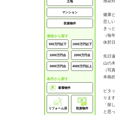
感染
土地
マンション
健康
悲し
投資物件
きっ
（毎
価格から探す
休肝
500万円以下
1000万円以下
1000万円台
2000万円台
先日
山の
3000万円台
4000万円以上
（写
本格
条件から探す
新着物件
ピタ
りま
「探
リフォーム済
投資物件
と思