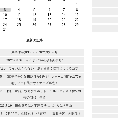
1
3
4
5
6
7
8
10
11
12
13
14
15
17
18
19
20
21
22
24
25
26
27
28
29
31
最新の記事
夏季休業(8/12～8/19)のお知らせ
2026.08.02 もうすぐ“がんがら火祭り”
6.7.26 ライバルが少ない「夏」を賢く味方につけるコツ
.7.25 【販売予告】池田駅徒歩3分！リフォーム間近の177㎡
超リゾート風デザイナーズ邸宅！
.7.23 【池田駅前】水遊びスポット「KUREPA」＆子育て世
帯の間取り事情
026.7.19 旧奈良監獄と宅建業法における欠格事由
.7.16 7月18日に呉服神社で「夏祭り・夏越大祓」が開催！