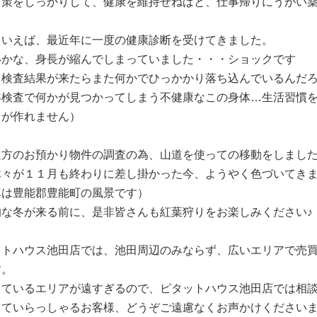
対策をしっかりして、健康を維持せねばと、仕事帰りにうがい
といえば、最近年に一度の健康診断を受けてきました。
いかな、身長が縮んでしまっていました・・・ショックです
と検査結果が来たらまた何かでひっかかり落ち込んでいるんだ
年検査で何かが見つかってしまう不健康なこの身体…生活習慣
日が作れません）
遠方のお預かり物件の調査の為、山道を使っての移動をしまし
木々が１１月も終わりに差し掛かった今、ようやく色づいてき
真は豊能郡豊能町の風景です）
的な冬が来る前に、是非皆さんも紅葉狩りをお楽しみください♪
ットハウス池田店では、池田周辺のみならず、広いエリアで売
す。
しているエリアが遠すぎるので、ピタットハウス池田店では相
っていらっしゃるお客様、どうぞご遠慮なくお声かけください