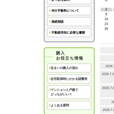
2
#
仲介手数料について
9
16
#
相続相談
23
30
#
不動産売却に必要な書類
購入
お役立ち情報
202
#
住まいの購入の流れ
2026
#
住宅取得時にかかる諸費用
2026
#
マンションと戸建て
どっちがいい？
2
#
よくある質問
2026