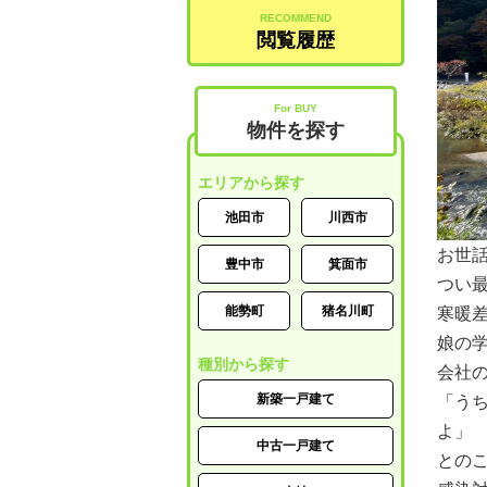
RECOMMEND
閲覧履歴
For BUY
物件を探す
エリアから探す
池田市
川西市
お世
豊中市
箕面市
つい
能勢町
猪名川町
寒暖
娘の
種別から探す
会社
新築一戸建て
「う
よ」
中古一戸建て
との