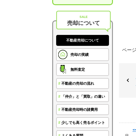
SALE
売却について
不動産売却について
ページ作
売却の実績
無料査定
#
不動産の売却の流れ
#
「仲介」と「買取」の違い
#
不動産売却時の諸費用
#
少しでも高く売るポイント
<
日
#
よくある質問