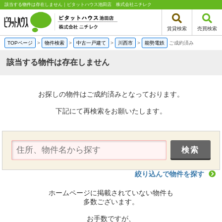
該当する物件は存在しません｜ピタットハウス池田店 株式会社ニチレク
賃貸検索
売買検索
TOPページ
>
物件検索
>
中古一戸建て
>
川西市
>
能勢電鉄
ご成約済み
該当する物件は存在しません
お探しの物件はご成約済みとなっております。
下記にて再検索をお願いたします。
絞り込んで物件を探す
ホームページに掲載されていない物件も
多数ございます。
お手数ですが、