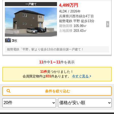
一戸建て
4,499万円
4LDK / 2026年
兵庫県川西市緑台4丁目
能勢電鉄 平野 徒歩13分
建物面積
105.99㎡
土地面積
203.43㎡
3
枚
能勢電鉄「平野」駅より徒歩13分の新築分譲一戸建て！
11
1～11
件中
件を表示
11件
見つかりました！
会員限定物件は
831
件あります。
今すぐ見る
条件を絞り込む