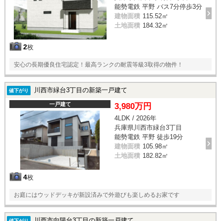
能勢電鉄 平野 バス7分停歩3分
建物面積
115.52㎡
土地面積
184.32㎡
2
枚
安心の長期優良住宅認定！最高ランクの耐震等級3取得の物件！
川西市緑台3丁目の新築一戸建て
値下がり
一戸建て
3,980万円
4LDK / 2026年
兵庫県川西市緑台3丁目
能勢電鉄 平野 徒歩19分
建物面積
105.98㎡
土地面積
182.82㎡
4
枚
お庭にはウッドデッキが新設済みで外遊びも楽しめるお家です
川西市向陽台3丁目の新築一戸建て
値下がり