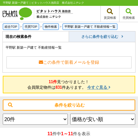
平野駅 新築一戸建て｜ピタットハウス池田店 株式会社ニチレク
賃貸検索
売買検索
総合TOP
>
売買TOP
>
物件検索
>
平野駅 新築一戸建て 不動産情報一覧
現在の検索条件
さらに条件を絞り込む
平野駅 新築一戸建て 不動産情報一覧
この条件で新着メールを登録
11件
見つかりました！
会員限定物件は
831
件あります。
今すぐ見る
条件を絞り込む
11
1～11
件中
件を表示