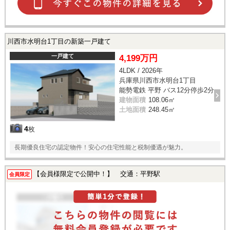
川西市水明台1丁目の新築一戸建て
一戸建て
4,199万円
4LDK / 2026年
兵庫県川西市水明台1丁目
能勢電鉄 平野 バス12分停歩2分
建物面積
108.06㎡
土地面積
248.45㎡
4
枚
長期優良住宅の認定物件！安心の住宅性能と税制優遇が魅力。
【会員様限定で公開中！】 交通：平野駅
会員限定