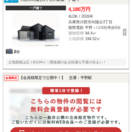
一戸建て
4,180万円
4LDK / 2026年
兵庫県川西市向陽台3丁目
能勢電鉄 平野 バス5分停歩5分
建物面積
94.4㎡
土地面積
194.52㎡
2
枚
土地面積は広々約194㎡！開放感のある快適な平屋の住まい！
【会員様限定で公開中！】 交通：平野駅
会員限定