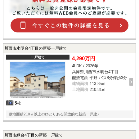
川西市水明台4丁目の新築一戸建て
一戸建て
4,290万円
4LDK / 2026年
兵庫県川西市水明台4丁目
能勢電鉄 平野 バス8分停歩3分
建物面積
113.85㎡
土地面積
210.81㎡
5
枚
敷地面積210㎡以上のゆとりある開放的な新築一戸建♪
川西市緑台4丁目の新築一戸建て