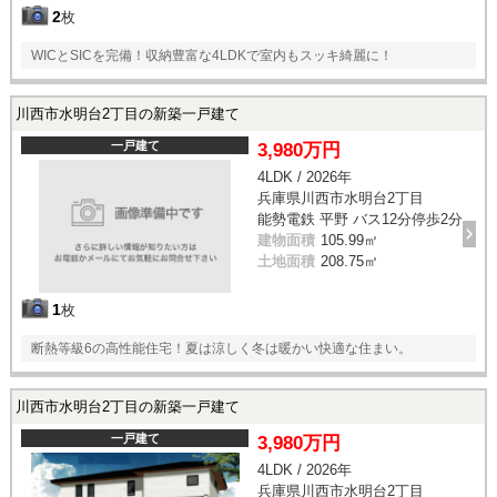
2
枚
WICとSICを完備！収納豊富な4LDKで室内もスッキ綺麗に！
川西市水明台2丁目の新築一戸建て
一戸建て
3,980万円
4LDK / 2026年
兵庫県川西市水明台2丁目
能勢電鉄 平野 バス12分停歩2分
建物面積
105.99㎡
土地面積
208.75㎡
1
枚
断熱等級6の高性能住宅！夏は涼しく冬は暖かい快適な住まい。
川西市水明台2丁目の新築一戸建て
一戸建て
3,980万円
4LDK / 2026年
兵庫県川西市水明台2丁目