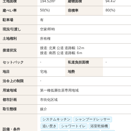
土地面積
194.52m²
建物面積
94.4㎡
50(%)
80(%)
建ぺい率
容積率
駐車場
有
現況/引渡し
空家/即時
土地権利
所有権
接道: 北東 公道 道路幅: 12ｍ
接道状況
接道: 南西 公道 道路幅: 6ｍ
-
-
セットバック
私道負担面積
地目
宅地
地勢
-
法令上の制限
用途地域
第一種低層住居専用地域
都市計画
市街化区域
取引態様
媒介
システムキッチン
シャンプードレッサー
追い焚き
シャワートイレ
浴室乾燥機
設備・条件