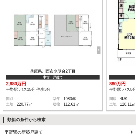
兵庫県川西市水明台2丁目
中古一戸建て
2,980万円
880万円
平野駅 バス15分 停歩3分
平野駅 バス8分
-
4DK
間取
築年
1980年
間取
土地
220.77㎡
建物
112.61㎡
土地
128.11㎡
類似の条件から検索
平野駅の新築戸建て