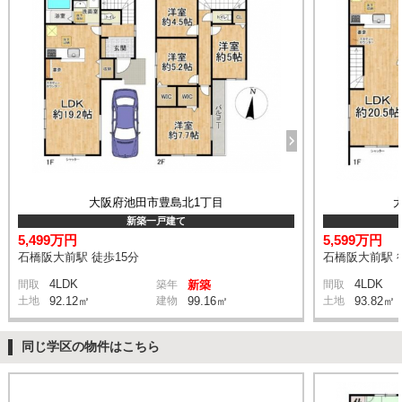
大阪府池田市豊島北1丁目
新築一戸建て
5,499万円
5,599万円
石橋阪大前駅 徒歩15分
石橋阪大前駅 
4LDK
4LDK
間取
築年
新築
間取
土地
92.12㎡
建物
99.16㎡
土地
93.82㎡
同じ学区の物件はこちら