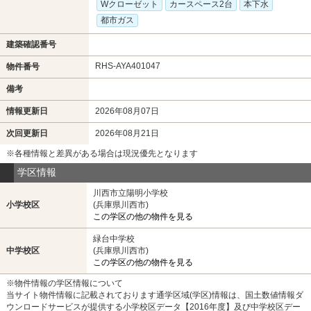
Wクローゼット
カースペース2台
本下水
都市ガス
建築確認番号
RHS-AYA401047
物件番号
備考
情報更新日
2026年08月07日
次回更新日
2026年08月21日
※各種情報と差異がある場合は現況優先となります
学区情報
川西市立陽明小学校
小学校区
(兵庫県川西市)
この学区の他の物件を見る
緑台中学校
中学校区
(兵庫県川西市)
この学区の他の物件を見る
※物件情報の学区情報について
当サイト物件情報に記載されております通学区域(学区)情報は、国土数値情報ダ
ウンロードサービスが提供する小学校区データ【2016年度】及び中学校区デー