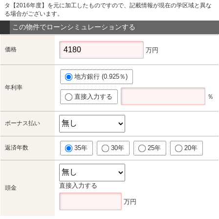
タ【2016年度】を元に加工したものですので、記載情報が現在の学区域と異な
る場合がございます。
この物件でローンシミュレーションする
価格
万円
地方銀行 (0.925％)
年利率
直接入力する
％
ボーナス払い
返済年数
35年
30年
25年
20年
直接入力する
頭金
万円