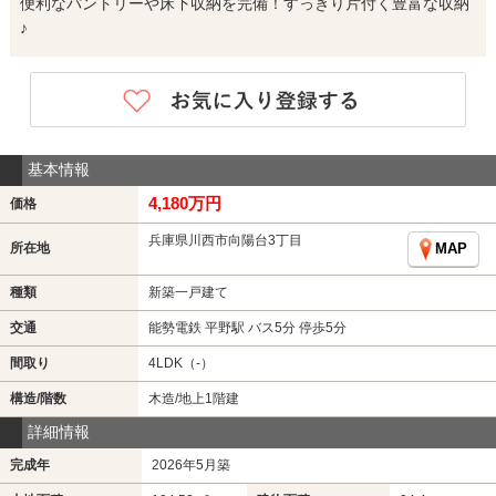
便利なパントリーや床下収納を完備！すっきり片付く豊富な収納
♪
基本情報
4,180万円
価格
兵庫県川西市向陽台3丁目
所在地
MAP
種類
新築一戸建て
交通
能勢電鉄 平野駅 バス5分 停歩5分
間取り
4LDK（-）
構造/階数
木造/地上1階建
詳細情報
完成年
2026年5月築