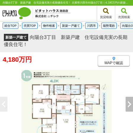
向陽台3丁目 新築戸建 住宅設備充実の長期優良住宅！ 兵庫県川西市向陽台3丁目｜4,180万円の新築一戸建て｜分譲住宅や新築物件｜ピタットハウス池田店 株式会社ニチレク
賃貸検索
売買検索
総合TOP
>
売買TOP
>
物件検索
>
新築一戸建て
>
川西市
>
能勢電鉄
>
向陽台
向陽台3丁目 新築戸建 住宅設備充実の長期
新築一戸建て
優良住宅！
4,180万円
MAPで確認