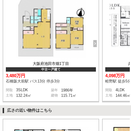
大阪府池田市畑1丁目
中古一戸建て
3,480万円
4,098万円
石橋阪大前駅 バス13分 停歩3分
畦野駅 徒歩5
3SLDK
4LDK
間取
築年
1986年
間取
土地
132.24㎡
建物
115.71㎡
土地
144.46㎡
広さの近い物件はこちら