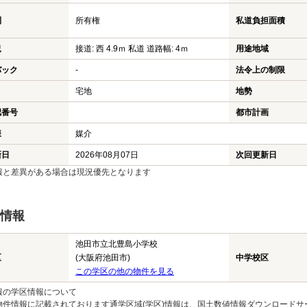
利
所有権
私道負担面積
況
接道: 西 4.9ｍ 私道 道路幅: 4ｍ
用途地域
バック
-
法令上の制限
宅地
地勢
認番号
都市計画
様
媒介
新日
2026年08月07日
次回更新日
報と差異がある場合は現況優先となります
情報
池田市立北豊島小学校
区
(大阪府池田市)
中学校区
この学区の他の物件を見る
報の学区情報について
物件情報に記載されております通学区域(学区)情報は、国土数値情報ダウンロードサ