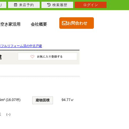
り
来店予約
検索履歴
ログイン
お問合わせ
空き家活用
会社概要
4月フルリフォーム済の中古戸建
建
4m² (16.07坪)
94.77㎡
建物面積
K （-）