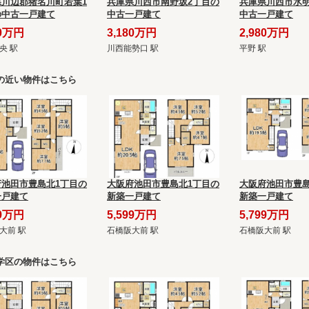
県川辺郡猪名川町若葉1
兵庫県川西市南野坂2丁目の
兵庫県川西市水明
の中古一戸建て
中古一戸建て
中古一戸建て
80万円
3,180万円
2,980万円
央 駅
川西能勢口 駅
平野 駅
の近い物件はこちら
府池田市豊島北1丁目の
大阪府池田市豊島北1丁目の
大阪府池田市豊島
一戸建て
新築一戸建て
新築一戸建て
99万円
5,599万円
5,799万円
大前 駅
石橋阪大前 駅
石橋阪大前 駅
学区の物件はこちら