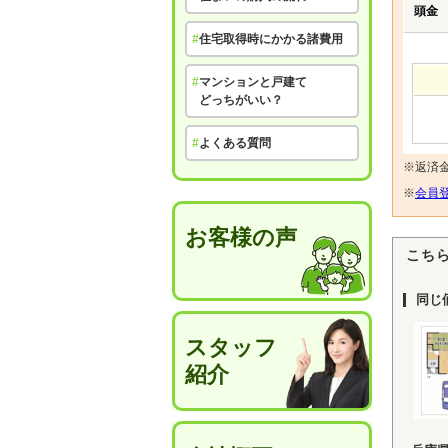
頭金
#
住宅取得時にかかる諸費用
#
マンションと戸建て
どっちがいい？
#
よくある質問
※返済
※
会員登
お客様の声
こち
同じ
スタッフ
紹介