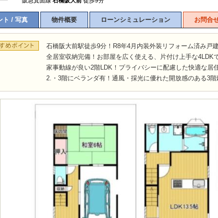
阪急箕面線
石橋阪大前
徒歩9分
ト / 写真
物件概要
ローンシミュレーション
お問合
石橋阪大前駅徒歩9分！R8年4月内装外装リフォーム済み戸建
全居室収納完備！お部屋を広く使える、片付け上手な4LDK
家事動線が良い2階LDK！プライバシーに配慮した快適な居
2.・3階にベランダ有！通風・採光に優れた開放感のある3階