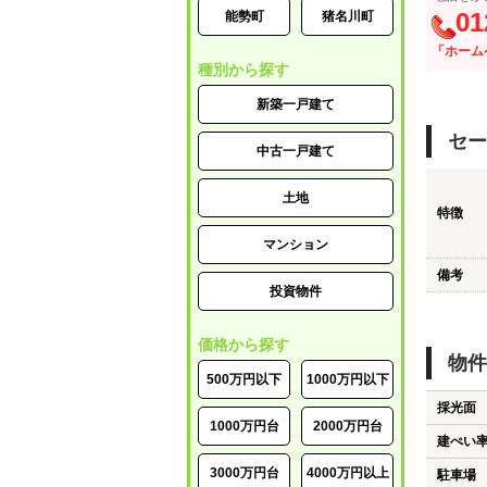
01
能勢町
猪名川町
「ホーム
種別から探す
新築一戸建て
セー
中古一戸建て
土地
特徴
マンション
備考
投資物件
価格から探す
物件
500万円以下
1000万円以下
採光面
1000万円台
2000万円台
建ぺい
3000万円台
4000万円以上
駐車場