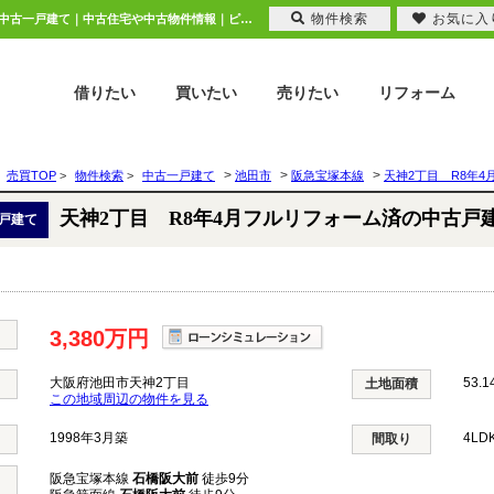
物件検索
お気に入
天神2丁目 R8年4月フルリフォーム済の中古戸建 大阪府池田市天神2丁目｜3,380万円の中古一戸建て｜中古住宅や中古物件情報｜ピタットハウス池田店 株式会社ニチレク
借りたい
買いたい
売りたい
リフォーム
>
>
>
売買TOP
>
物件検索
>
中古一戸建て
池田市
阪急宝塚本線
天神2丁目 R8年
天神2丁目 R8年4月フルリフォーム済の中古戸
戸建て
3,380万円
大阪府池田市天神2丁目
53.1
土地面積
この地域周辺の物件を見る
1998年3月築
4LD
間取り
阪急宝塚本線
石橋阪大前
徒歩9分