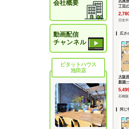
兵庫
会社概要
丁目
2,7
日生中
動画配信
広さ
チャンネル
ピタットハウス
池田店
大阪
新築
5,4
石橋阪
同じ