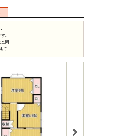
せ
♪
です。
住空間
建て