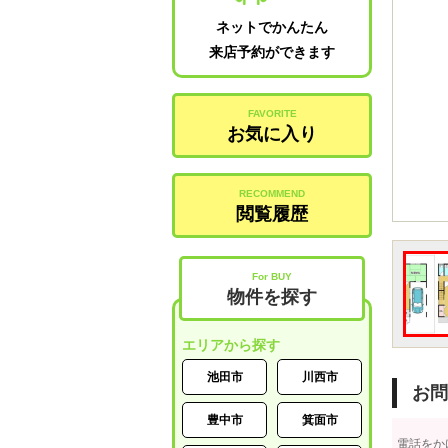
ネットでかんたん
来店予約ができます
FAVORITE
お気に入り
RECOMMEND
閲覧履歴
For BUY
物件を探す
エリアから探す
池田市
川西市
お問
豊中市
箕面市
電話をか