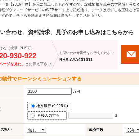
データ【2016年度】を元に加工したものですので、記載情報が現在の学区域と異な
情報ダウンロードサービスのWEBサイト上で記述通り、データは必ずしも正確とは言
ますので、そちらを踏まえ学区情報は参考としてご活用下さい。
い合わせ、資料請求、見学のお申し込みはこちらから
ける（携帯･PHS可）
お問い合わせ番号をお伝えください
20-930-922
RHS-AYA401011
ページを見た」
とお伝え下さい。
の物件でローンシミュレーションする
万円
地方銀行 (0.925％)
率
直接入力する
％
ナス払い
返済年数