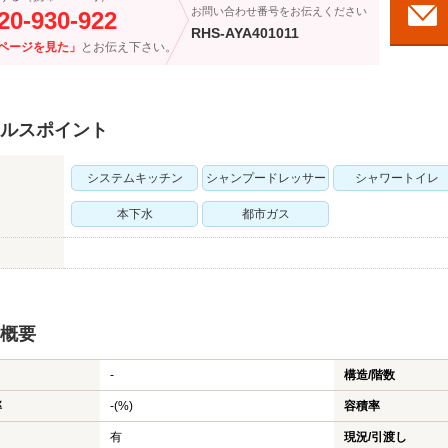
お問い合わせ番号をお伝えください
20-930-922
RHS-AYA401011
ページを見た」
とお伝え下さい。
ルスポイント
システムキッチン
シャンプードレッサー
シャワートイレ
本下水
都市ガス
概要
-
構造/階数
率
-(%)
容積率
有
現況/引渡し