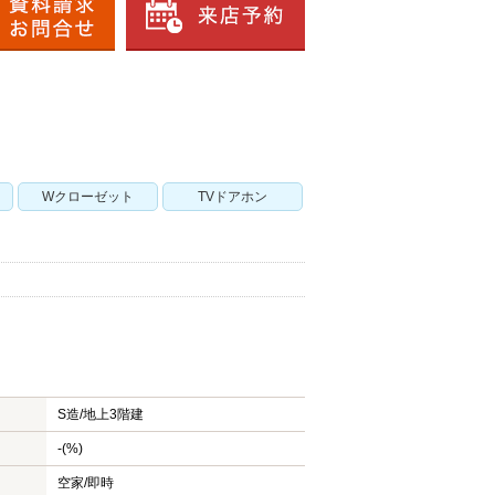
Wクローゼット
TVドアホン
S造/
地上3階建
-(%)
空家/即時