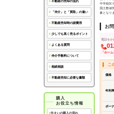
#
不動産の売却の流れ
中学校区
国土数値
#
「仲介」と「買取」の違い
象となり
#
不動産売却時の諸費用
お問
#
少しでも高く売るポイント
電話をか
01
#
よくある質問
「ホーム
#
仲介手数料について
こ
#
相続相談
価格
#
不動産売却に必要な書類
年利
購入
お役立ち情報
ボー
#
住まいの購入の流れ