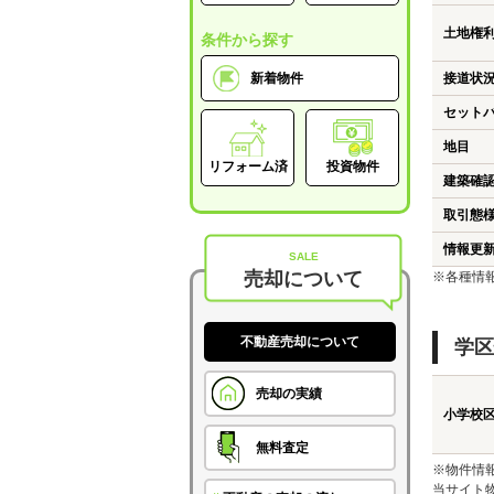
土地権
条件から探す
新着物件
接道状
セット
地目
リフォーム済
投資物件
建築確
取引態
情報更
SALE
売却について
※各種情
不動産売却について
学区
売却の実績
小学校
無料査定
※物件情
当サイト