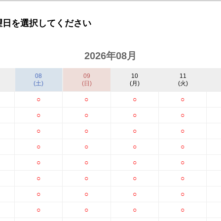
望日を選択してください
2026年08月
08
09
10
11
(土)
(日)
(月)
(火)
○
○
○
○
○
○
○
○
○
○
○
○
○
○
○
○
○
○
○
○
○
○
○
○
○
○
○
○
○
○
○
○