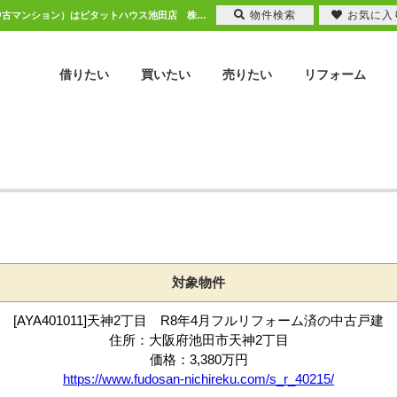
物件検索
お気に入
来店内見予約｜池田市、川西市エリアの不動産（新築一戸建て・中古一戸建て・土地・中古マンション）はピタットハウス池田店 株式会社ニチレク
借りたい
買いたい
売りたい
リフォーム
対象物件
[AYA401011]天神2丁目 R8年4月フルリフォーム済の中古戸建
住所：大阪府池田市天神2丁目
価格：3,380万円
https://www.fudosan-nichireku.com/s_r_40215/