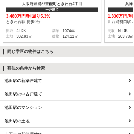
大阪府豊能郡豊能町ときわ台4丁目
兵庫
一戸建て
3,480万円/利回り5.3%
1,330万円/
ときわ台駅 徒歩9分
川西能勢口駅 バ
4LDK
5LDK
間取
築年
1974年
間取
土地
332.93㎡
建物
124.11㎡
土地
203.78㎡
同じ学区の物件はこちら
類似の条件から検索
池田駅の新築戸建て
池田駅の中古戸建て
池田駅のマンション
池田駅の土地