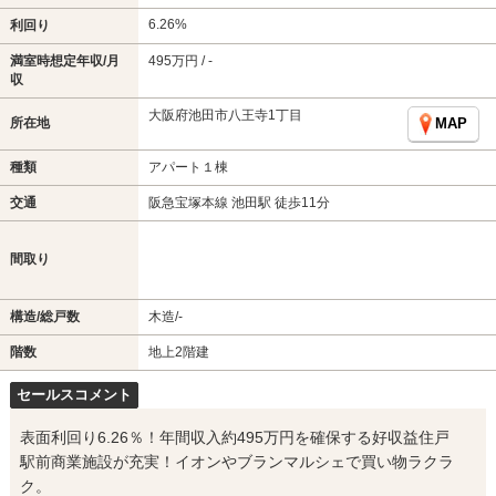
6.26%
利回り
満室時想定年収/月
495万円 / -
収
大阪府池田市八王寺1丁目
所在地
MAP
種類
アパート１棟
交通
阪急宝塚本線 池田駅 徒歩11分
間取り
構造/総戸数
木造/-
階数
地上2階建
セールスコメント
表面利回り6.26％！年間収入約495万円を確保する好収益住戸
駅前商業施設が充実！イオンやブランマルシェで買い物ラクラ
ク。