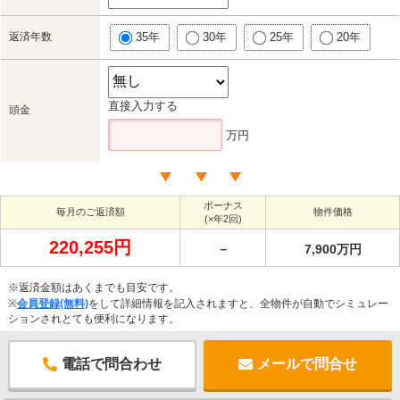
返済年数
35年
30年
25年
20年
直接入力する
頭金
万円
ボーナス
毎月のご返済額
物件価格
(×年2回)
220,255円
－
7,900万円
※返済金額はあくまでも目安です。
※
会員登録(無料)
をして詳細情報を記入されますと、全物件が自動でシミュレー
ションされとても便利になります。
電話で問合わせ
メールで問合せ