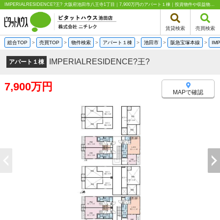
IMPERIALRESIDENCE?王? 大阪府池田市八王寺1丁目｜7,900万円のアパート１棟｜投資物件や収益物件｜ピタットハウス池田店 株式会社ニチレク
賃貸検索
売買検索
総合TOP
>
売買TOP
>
物件検索
>
アパート１棟
>
池田市
>
阪急宝塚本線
>
IM
IMPERIALRESIDENCE?王?
アパート１棟
7,900万円
MAPで確認