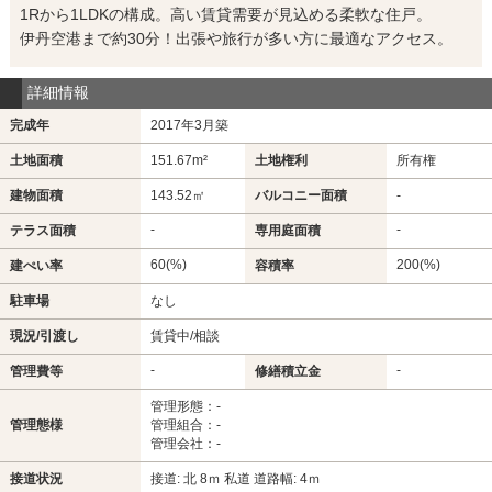
1Rから1LDKの構成。高い賃貸需要が見込める柔軟な住戸。
伊丹空港まで約30分！出張や旅行が多い方に最適なアクセス。
詳細情報
完成年
2017年3月築
土地面積
151.67m²
土地権利
所有権
建物面積
143.52㎡
バルコニー面積
-
-
-
テラス面積
専用庭面積
60(%)
200(%)
建ぺい率
容積率
駐車場
なし
現況/引渡し
賃貸中/相談
-
-
管理費等
修繕積立金
管理形態：-
管理態様
管理組合：-
管理会社：-
接道状況
接道: 北 8ｍ 私道 道路幅: 4ｍ