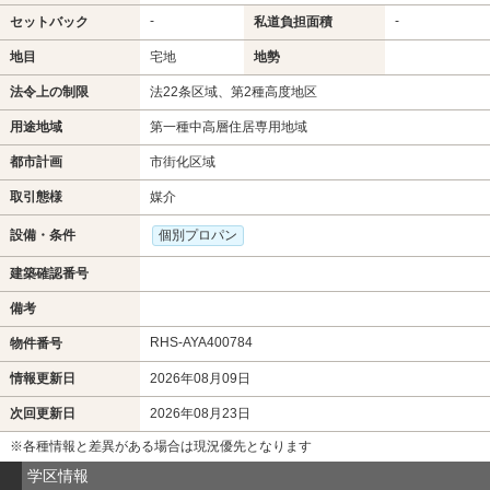
-
-
セットバック
私道負担面積
地目
宅地
地勢
法令上の制限
法22条区域、第2種高度地区
用途地域
第一種中高層住居専用地域
都市計画
市街化区域
取引態様
媒介
設備・条件
個別プロパン
建築確認番号
備考
RHS-AYA400784
物件番号
情報更新日
2026年08月09日
次回更新日
2026年08月23日
※各種情報と差異がある場合は現況優先となります
学区情報