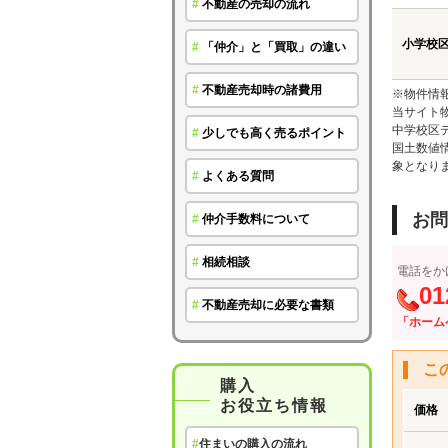
#
不動産の売却の流れ
小学校
#
「仲介」と「買取」の違い
#
不動産売却時の諸費用
※物件情
当サイト
中学校区
#
少しでも高く売るポイント
国土数値
象となり
#
よくある質問
お問
#
仲介手数料について
#
相続相談
電話をか
01
#
不動産売却に必要な書類
「ホーム
こ
購入
お役立ち情報
価格
#
住まいの購入の流れ