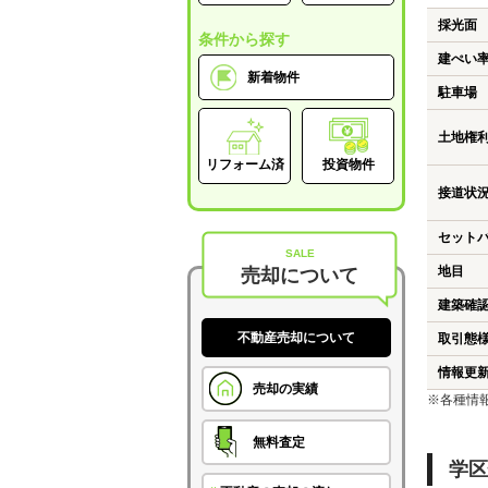
採光面
条件から探す
建ぺい
新着物件
駐車場
土地権
リフォーム済
投資物件
接道状
セット
SALE
地目
売却について
建築確
不動産売却について
取引態
情報更
売却の実績
※各種情
無料査定
学区