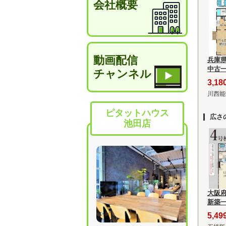
会社概要
動画配信
兵庫
中古
チャンネル
3,1
川西能
ピタットハウス
広さ
池田店
大阪
新築
5,4