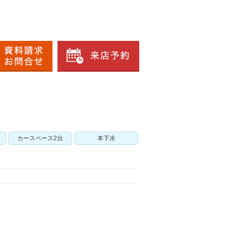
カースペース2台
本下水