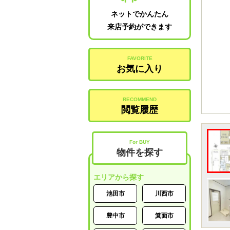
ネットでかんたん
来店予約ができます
FAVORITE
お気に入り
RECOMMEND
閲覧履歴
For BUY
物件を探す
エリアから探す
池田市
川西市
豊中市
箕面市