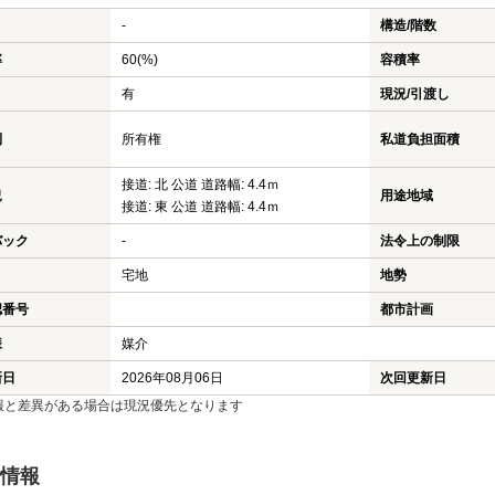
-
構造/階数
率
60(%)
容積率
有
現況/引渡し
利
所有権
私道負担面積
接道: 北 公道 道路幅: 4.4ｍ
況
用途地域
接道: 東 公道 道路幅: 4.4ｍ
バック
-
法令上の制限
宅地
地勢
認番号
都市計画
様
媒介
新日
2026年08月06日
次回更新日
報と差異がある場合は現況優先となります
情報