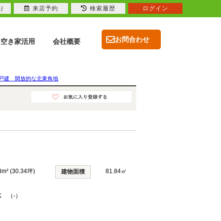
り
来店予約
検索履歴
ログイン
お問合わせ
空き家活用
会社概要
古戸建 開放的な北東角地
3m² (30.34坪)
81.84㎡
建物面積
K （-）