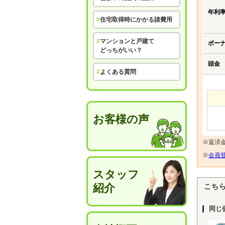
年利
#
住宅取得時にかかる諸費用
#
マンションと戸建て
ボー
どっちがいい？
頭金
#
よくある質問
お客様の声
※返済
※
会員登
スタッフ
紹介
こち
同じ