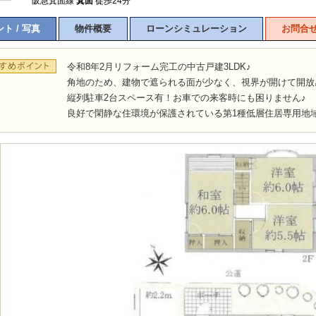
阪急箕面線
箕面
徒歩24分
ト / 写真
物件概要
ローンシミュレーション
お問合
令和8年2月リフォーム完工の中古戸建3LDK♪
角地のため、建物で遮られる面が少なく、視界が開けて開放
縦列駐車2台スペース有！お車での来客時にも困りません♪
良好で閑静な住環境が保護されている第1種低層住居専用地域