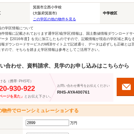
箕面市立西小学校
区
(大阪府箕面市)
中学校区
この学区の他の物件を見る
報の学区情報について
物件情報に記載されております通学区域(学区)情報は、国土数値情報ダウンロードサ
データ【2016年度】を元に加工したものですので、記載情報が現在の学区域と異な
情報ダウンロードサービスのWEBサイト上で記述通り、データは必ずしも正確とは言
ますので、そちらを踏まえ学区情報は参考としてご活用下さい。
い合わせ、資料請求、見学のお申し込みはこちらから
ける（携帯･PHS可）
お問い合わせ番号をお伝えください
20-930-922
RHS-AYA400761
ページを見た」
とお伝え下さい。
の物件でローンシミュレーションする
万円