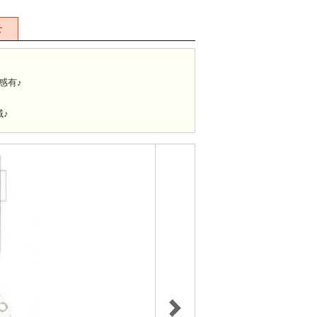
せ
感有♪
♪