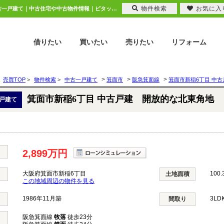
物件検索
お気に入
箕面市新稲6丁目 中古戸建 開放的な北東角地 大阪府箕面市新稲6丁目｜2,899万円の中古一戸建て｜中古住宅や中古物件情報｜ピタットハウス池田店 株式会社ニチレク
借りたい
買いたい
売りたい
リフォーム
>
>
>
売買TOP
>
物件検索
>
中古一戸建て
箕面市
阪急箕面線
箕面市新稲6丁目 中
箕面市新稲6丁目 中古戸建 開放的な北東角地
戸建て
2,899万円
大阪府箕面市新稲6丁目
100.
土地面積
この地域周辺の物件を見る
1986年11月築
3LD
間取り
阪急箕面線
牧落
徒歩23分