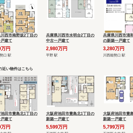
県川西市南野坂2丁目の
兵庫県川西市水明台2丁目の
兵庫県川西市清和
一戸建て
中古一戸建て
の新築一戸建て
80万円
2,980万円
3,280万円
勢口 駅
平野 駅
川西能勢口 駅
の近い物件はこちら
府池田市豊島北1丁目の
大阪府池田市豊島北1丁目の
大阪府池田市豊島
一戸建て
新築一戸建て
新築一戸建て
99万円
5,599万円
5,799万円