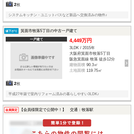
2
枚
システムキッチン・ユニットバスなど新品へ交換済みの物件♪
箕面市牧落5丁目の中古一戸建て
値下がり
一戸建て
4,449万円
3LDK / 2015年
大阪府箕面市牧落5丁目
阪急箕面線 牧落 徒歩12分
建物面積
90.3㎡
土地面積
119.75㎡
2
枚
平成27年築で室内リフォーム済みの暮らしやすい3LDK♪
【会員様限定で公開中！】 交通：牧落駅
会員限定