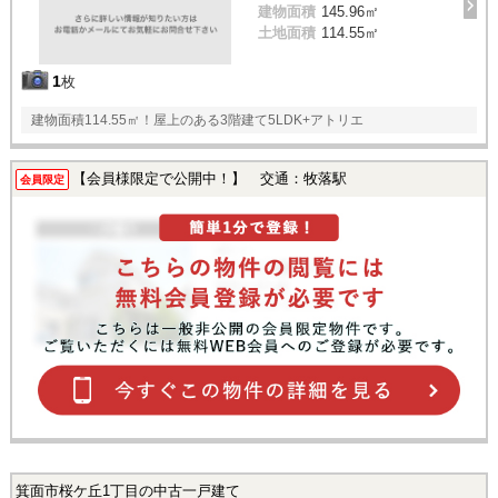
建物面積
145.96㎡
土地面積
114.55㎡
1
枚
建物面積114.55㎡！屋上のある3階建て5LDK+アトリエ
【会員様限定で公開中！】 交通：牧落駅
会員限定
箕面市桜ケ丘1丁目の中古一戸建て