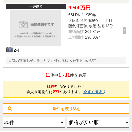
一戸建て
9,500万円
6SLDK / 1989年
大阪府箕面市桜ケ丘1丁目
阪急箕面線 牧落 徒歩18分
建物面積
301.34㎡
土地面積
298.00㎡
2
枚
人気の箕面市桜ケ丘エリアに佇む風格ある佇まいの邸宅
11
1～11
件中
件を表示
11件
見つかりました！
会員限定物件は
831
件あります。
今すぐ見る
条件を絞り込む