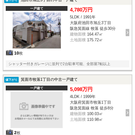
値下がり
一戸建て
4,780万円
5LDK / 1991年
大阪府池田市旭丘3丁目
阪急箕面線 牧落 徒歩30分
建物面積
164.47㎡
土地面積
175.72㎡
10
枚
シャッター付きガレージに並列で2台駐車可能、全部屋7帖以上
箕面市牧落1丁目の中古一戸建て
値下がり
一戸建て
5,098万円
4LDK / 1999年
大阪府箕面市牧落1丁目
阪急箕面線 牧落 徒歩8分
建物面積
100.03㎡
土地面積
110.98㎡
2
枚