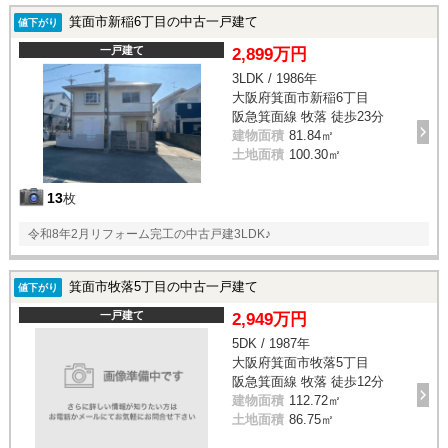
箕面市新稲6丁目の中古一戸建て
値下がり
一戸建て
2,899万円
3LDK / 1986年
大阪府箕面市新稲6丁目
阪急箕面線 牧落 徒歩23分
建物面積
81.84㎡
土地面積
100.30㎡
13
枚
令和8年2月リフォーム完工の中古戸建3LDK♪
箕面市牧落5丁目の中古一戸建て
値下がり
一戸建て
2,949万円
5DK / 1987年
大阪府箕面市牧落5丁目
阪急箕面線 牧落 徒歩12分
建物面積
112.72㎡
土地面積
86.75㎡