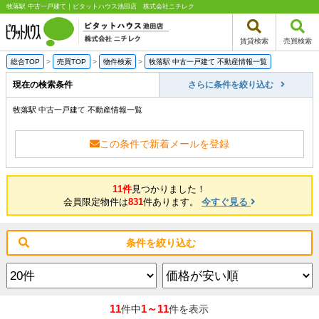
牧落駅 中古一戸建て｜ピタットハウス池田店 株式会社ニチレク
賃貸検索
売買検索
総合TOP
>
売買TOP
>
物件検索
>
牧落駅 中古一戸建て 不動産情報一覧
現在の検索条件
さらに条件を絞り込む
牧落駅 中古一戸建て 不動産情報一覧
この条件で新着メールを登録
11件
見つかりました！
会員限定物件は
831
件あります。
今すぐ見る
条件を絞り込む
11
1～11
件中
件を表示