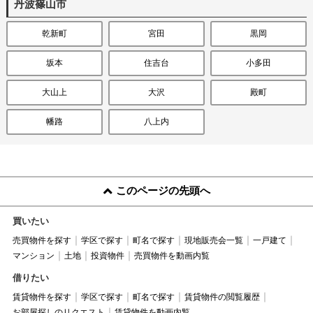
丹波篠山市
乾新町
宮田
黒岡
坂本
住吉台
小多田
大山上
大沢
殿町
幡路
八上内
このページの先頭へ
買いたい
売買物件を探す
学区で探す
町名で探す
現地販売会一覧
一戸建て
マンション
土地
投資物件
売買物件を動画内覧
借りたい
賃貸物件を探す
学区で探す
町名で探す
賃貸物件の閲覧履歴
お部屋探しのリクエスト
賃貸物件を動画内覧