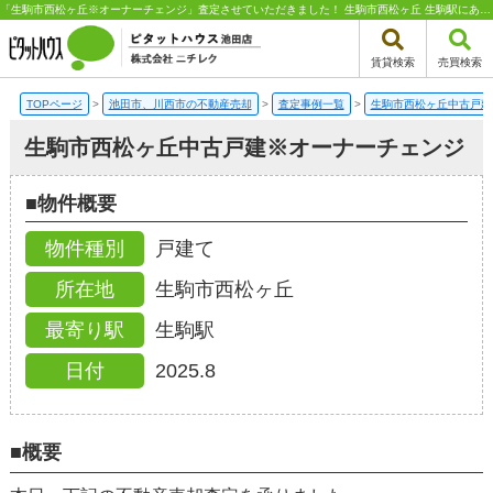
「生駒市西松ヶ丘※オーナーチェンジ」査定させていただきました！ 生駒市西松ヶ丘 生駒駅にある戸建ての不動産売却・買取査定｜ピタットハウス池田店 株式会社ニチレク | 池田市、川西市エリアの不動産（新築一戸建て・中古一戸建て・土地・中古マンション）はピタットハウス池田店 株式会社ニチレク
賃貸検索
売買検索
TOPページ
>
池田市、川西市の不動産売却
>
査定事例一覧
>
生駒市西松ヶ丘中古戸建
生駒市西松ヶ丘中古戸建※オーナーチェンジ
■物件概要
物件種別
戸建て
所在地
生駒市西松ヶ丘
最寄り駅
生駒駅
2025.8
日付
■概要