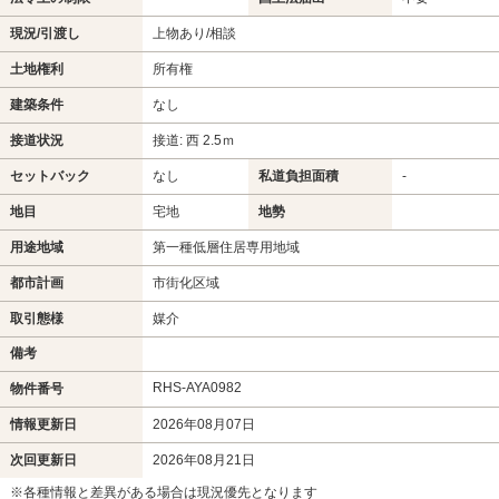
現況/引渡し
上物あり/相談
土地権利
所有権
建築条件
なし
接道状況
接道: 西 2.5ｍ
セットバック
なし
私道負担面積
-
地目
宅地
地勢
用途地域
第一種低層住居専用地域
都市計画
市街化区域
取引態様
媒介
備考
RHS-AYA0982
物件番号
情報更新日
2026年08月07日
次回更新日
2026年08月21日
※各種情報と差異がある場合は現況優先となります