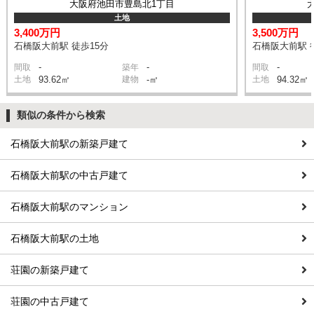
大阪府池田市豊島北1丁目
土地
3,400万円
3,500万円
石橋阪大前駅 徒歩15分
石橋阪大前駅 
-
-
-
間取
築年
間取
土地
93.62㎡
建物
-㎡
土地
94.32㎡
類似の条件から検索
石橋阪大前駅の新築戸建て
石橋阪大前駅の中古戸建て
石橋阪大前駅のマンション
石橋阪大前駅の土地
荘園の新築戸建て
荘園の中古戸建て