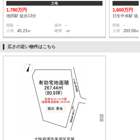
土地
1,780万円
1,600万円
池田駅 徒歩13分
日生中央駅 徒
-
-
-
間取
築年
間取
土地
45.23㎡
建物
-㎡
土地
203.59㎡
広さの近い物件はこちら
大阪府堺市美原区平尾