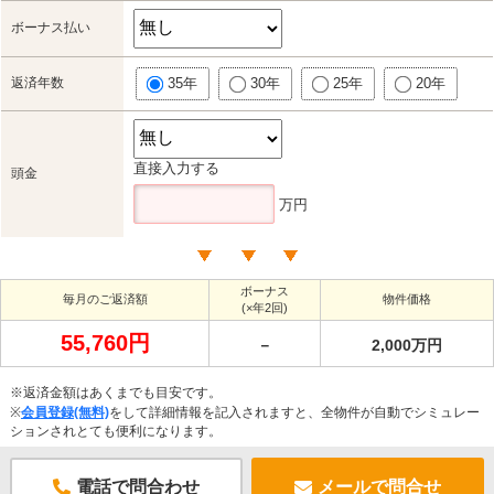
ボーナス払い
返済年数
35年
30年
25年
20年
直接入力する
頭金
万円
ボーナス
毎月のご返済額
物件価格
(×年2回)
55,760円
－
2,000万円
※返済金額はあくまでも目安です。
※
会員登録(無料)
をして詳細情報を記入されますと、全物件が自動でシミュレー
ションされとても便利になります。
電話で問合わせ
メールで問合せ