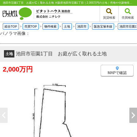
池田市荘園1丁目 お庭が広く取れる土地 大阪府池田市荘園1丁目｜2,000万円の土地｜売地や分譲地情報｜ピタットハウス池田店 株式会社ニチレク
賃貸検索
売買検索
総合TOP
>
売買TOP
>
物件検索
>
土地
>
池田市
>
阪急宝塚本線
>
池田市荘園
パノラマ画像：
池田市荘園1丁目 お庭が広く取れる土地
土地
2,000万円
MAPで確認