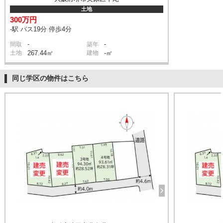
土地
300万円
-駅 バス19分 停歩4分
-
-
間取
築年
土地
267.44㎡
建物
-㎡
同じ学区の物件はこちら