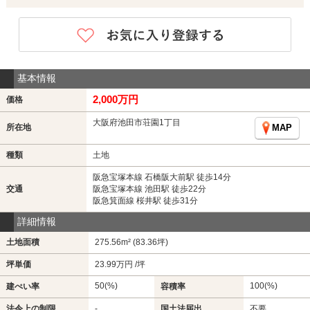
基本情報
2,000万円
価格
大阪府池田市荘園1丁目
所在地
MAP
種類
土地
阪急宝塚本線 石橋阪大前駅 徒歩14分
交通
阪急宝塚本線 池田駅 徒歩22分
阪急箕面線 桜井駅 徒歩31分
詳細情報
土地面積
275.56m² (83.36坪)
坪単価
23.99万円 /坪
50(%)
100(%)
建ぺい率
容積率
法令上の制限
-
国土法届出
不要