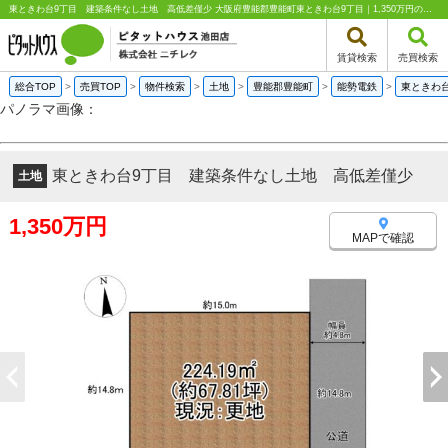
東ときわ台9丁目 建築条件なし土地 高低差僅少 大阪府豊能郡豊能町東ときわ台9丁目｜1,350万円の土地｜売地や分譲地情報｜ピタットハウス池田店 株式会社ニチレク
賃貸検索
売買検索
総合TOP
>
売買TOP
>
物件検索
>
土地
>
豊能郡豊能町
>
能勢電鉄
>
東ときわ
パノラマ画像：
東ときわ台9丁目 建築条件なし土地 高低差僅少
土地
1,350万円
MAPで確認