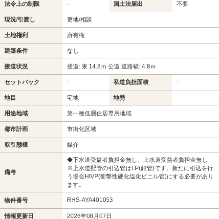
法令上の制限
-
国土法届出
不要
現況/引渡し
更地/相談
土地権利
所有権
建築条件
なし
接道状況
接道: 東 14.8ｍ 公道 道路幅: 4.8ｍ
-
-
セットバック
私道負担面積
地目
宅地
地勢
用途地域
第一種低層住居専用地域
都市計画
市街化区域
取引態様
媒介
◆下水道受益者負担金無し、上水道受益者負担金無し
※上水道配管の引込管はLP(鉛管)です。新たに引込を行
備考
う場合HIVP(衝撃性硬化塩化ビニル管)にする必要があり
ます。
RHS-AYA401053
物件番号
情報更新日
2026年08月07日