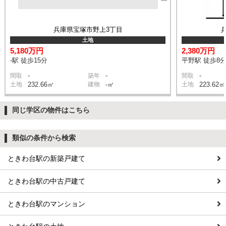
兵庫県宝塚市野上3丁目
土地
5,180万円
2,380万円
-駅 徒歩15分
平野駅 徒歩8
-
-
-
間取
築年
間取
土地
232.66㎡
建物
-㎡
土地
223.62㎡
同じ学区の物件はこちら
類似の条件から検索
ときわ台駅の新築戸建て
ときわ台駅の中古戸建て
ときわ台駅のマンション