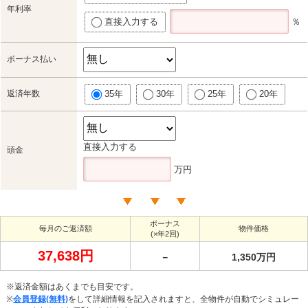
年利率
直接入力する
％
ボーナス払い
返済年数
35年
30年
25年
20年
直接入力する
頭金
万円
ボーナス
毎月のご返済額
物件価格
(×年2回)
37,638円
－
1,350万円
※返済金額はあくまでも目安です。
※
会員登録(無料)
をして詳細情報を記入されますと、全物件が自動でシミュレー