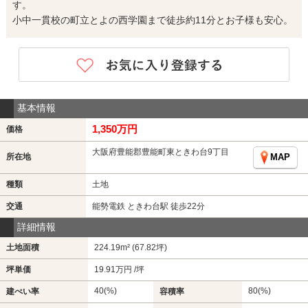
す。
小中一貫校の町立とよの西学園まで徒歩約11分とお子様も安心。
基本情報
1,350万円
価格
大阪府豊能郡豊能町東ときわ台9丁目
所在地
MAP
種類
土地
交通
能勢電鉄 ときわ台駅 徒歩22分
詳細情報
土地面積
224.19m² (67.82坪)
坪単価
19.91万円 /坪
40(%)
80(%)
建ぺい率
容積率