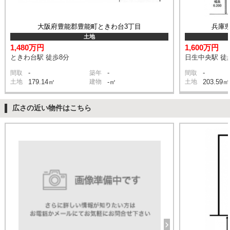
大阪府豊能郡豊能町ときわ台3丁目
兵庫
土地
1,480万円
1,600万円
ときわ台駅 徒歩8分
日生中央駅 徒
-
-
-
間取
築年
間取
土地
179.14㎡
建物
-㎡
土地
203.59㎡
広さの近い物件はこちら