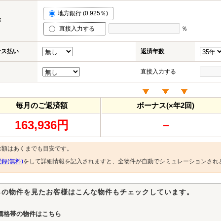
地方銀行 (0.925％)
率
直接入力する
％
ナス払い
返済年数
直接入力する
毎月のご返済額
ボーナス(×年2回)
163,936円
－
金額はあくまでも目安です。
録(無料)
をして詳細情報を記入されますと、全物件が自動でシミュレーションされ
らの物件を見たお客様はこんな物件もチェックしています。
価格帯の物件はこちら