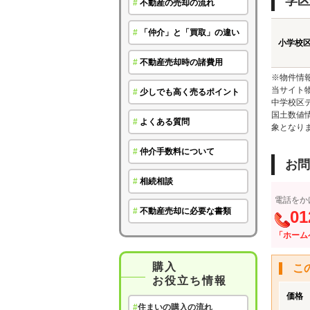
学区
#
不動産の売却の流れ
#
「仲介」と「買取」の違い
小学校
#
不動産売却時の諸費用
※物件情
当サイト
#
少しでも高く売るポイント
中学校区
国土数値
#
よくある質問
象となり
#
仲介手数料について
お問
#
相続相談
電話をか
#
不動産売却に必要な書類
01
「ホーム
購入
こ
お役立ち情報
価格
#
住まいの購入の流れ