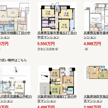
府池田市桃園1丁目の中
兵庫県宝塚市雲雀丘2丁目の
兵庫県宝塚市湯
ンション
中古マンション
ンション
90万円
5,550万円
4,998万円
駅
雲雀丘花屋敷 駅
- 駅
の近い物件はこちら
県川西市花屋敷山手町の
大阪府池田市城南3丁目の中
大阪府池田市旭丘
マンション
古マンション
古マンション
80万円
4,498万円
2,080万円