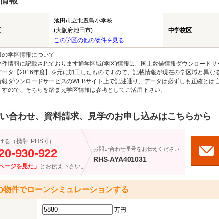
情報
池田市立北豊島小学校
区
(大阪府池田市)
中学校区
この学区の他の物件を見る
報の学区情報について
物件情報に記載されております通学区域(学区)情報は、国土数値情報ダウンロードサ
データ【2016年度】を元に加工したものですので、記載情報が現在の学区域と異な
情報ダウンロードサービスのWEBサイト上で記述通り、データは必ずしも正確とは言
ますので、そちらを踏まえ学区情報は参考としてご活用下さい。
い合わせ、資料請求、見学のお申し込みはこちらから
ける（携帯･PHS可）
お問い合わせ番号をお伝えください
20-930-922
RHS-AYA401031
ページを見た」
とお伝え下さい。
の物件でローンシミュレーションする
万円