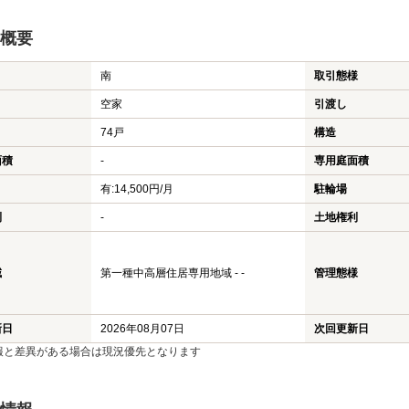
概要
南
取引態様
空家
引渡し
74戸
構造
面積
-
専用庭面積
有:14,500円/月
駐輪場
利
-
土地権利
域
第一種中高層住居専用地域 - -
管理態様
新日
2026年08月07日
次回更新日
報と差異がある場合は現況優先となります