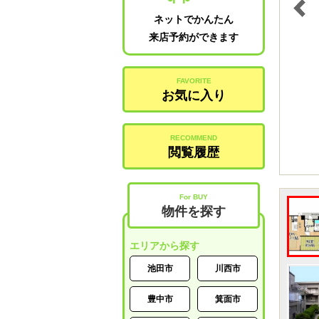
ネットでかんたん
来店予約ができます
FAVORITE
お気に入り
RECOMMEND
閲覧履歴
For BUY
物件を探す
エリアから探す
池田市
川西市
豊中市
箕面市