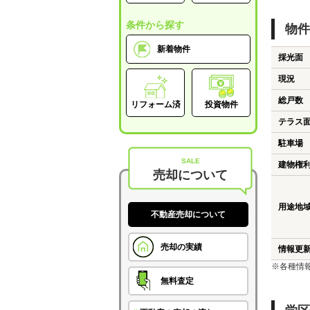
条件から探す
物件
新着物件
採光面
現況
総戸数
リフォーム済
投資物件
テラス
駐車場
SALE
建物権
売却について
用途地
不動産売却について
売却の実績
情報更
※各種情
無料査定