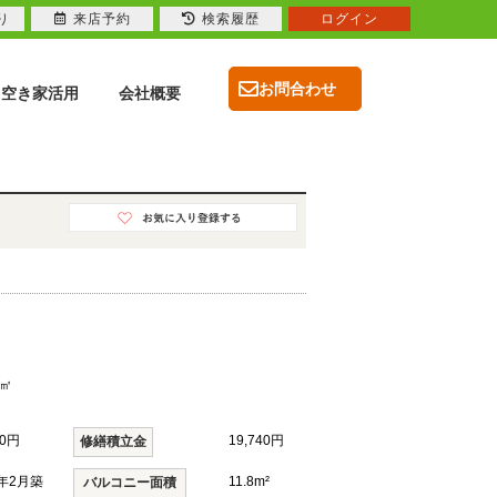
り
来店予約
検索履歴
ログイン
お問合わせ
空き家活用
会社概要
3㎡
60円
19,740円
修繕積立金
6年2月築
11.8m²
バルコニー面積