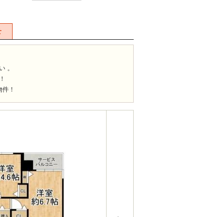
せ
！
い 。
！
物件！