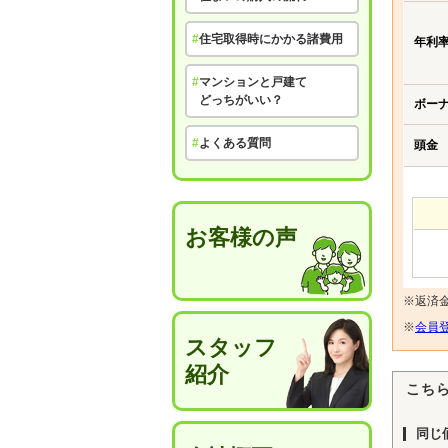
#
住宅取得時にかかる諸費用
年利
#
マンションと戸建て
どっちがいい？
ボー
#
よくある質問
頭金
お客様の声
※返済
※
会員登
スタッフ
紹介
こち
同じ