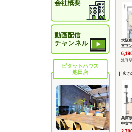
会社概要
動画配信
大阪
チャンネル
古マ
6,1
池田 
ピタットハウス
池田店
広さ
兵庫
中古
2,7