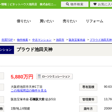
物件検索
お気に入
プラウド池田天神 大阪府池田市天神1丁目｜5,880万円の中古マンション｜分譲マンション情報｜ピタットハウス池田店 株式会社ニチレク
借りたい
買いたい
売りたい
リフォーム
>
>
>
売買TOP
>
物件検索
>
中古マンション
池田市
阪急宝塚本線
プラウド池田天神
プラウド池田天神
ンション
5,880万円
大阪府池田市天神1丁目
90.6
専有面積
この地域周辺の物件を見る
阪急宝塚本線
石橋阪大前
徒歩5分
13,7
管理費等
1階/地上6階建
200
階数
築年月